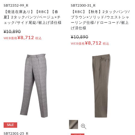
SBT2352-99_R
SBT2300-31_R
【発送在庫あり】【RBC】【春
【RBC】【秋冬】2タックパンツ/
夏】2タックパンツ/ベージュ×チ
ブラウン×ソリッド/ウエストシャ
ェック/サイド尾錠/裾上げ済仕様
ーリング仕様/ドローコード/裾上
げ済仕様
¥10,890
¥8,712
¥10,890
WEB価格
税込
¥8,712
WEB価格
税込
SALE
SBT2301-25_R