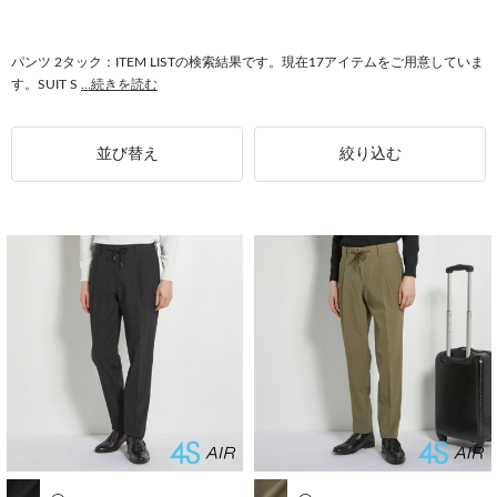
#セットアップ対応 2タック
#ストレッチ 2タック
#イージーケア 2タック
#2タック ワイドパンツ
#2タック サイド尾錠
#ソフトタッチ 2タック
パンツ 2タック：ITEM LISTの検索結果です。現在17アイテムをご用意していま
す。SUIT S
...続きを読む
並び替え
絞り込む