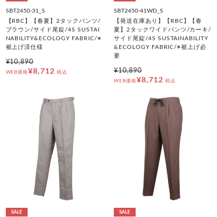
SBT2450-31_S
SBT2450-41WD_S
【RBC】【春夏】2タックパンツ/
【発送在庫あり】【RBC】【春
ブラウン/サイド尾錠/4S SUSTAI
夏】2タックワイドパンツ/カーキ/
NABILITY&ECOLOGY FABRIC/※
サイド尾錠/4S SUSTAINABILITY
裾上げ済仕様
&ECOLOGY FABRIC/※裾上げ必
要
¥10,890
¥8,712
¥10,890
WEB価格
税込
¥8,712
WEB価格
税込
SALE
SALE