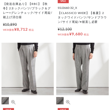
SALE
【発送在庫あり】【RBC】【秋
SSJ2660-32_X
冬】2タックパンツ/ブラック＆グ
レー×グレンチェック/サイド尾錠/
【CLASSICO WIDE】【春夏】2
裾上げ済仕様
タックワイドパンツ/サンドブラウ
ン/サイド尾錠/※裾直し必要
¥10,890
¥8,712
¥12,100
WEB価格
税込
¥9,680
WEB価格
税込