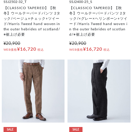
SSJ2502-32_T
SSJ2400-25_S
【CLASSICO TAPERED】【秋
【CLASSICO TAPERED】【秋
冬】ウールテーパードパンツ 2タ
冬】ウールテーパードパンツ 2タ
ック/ベージュ×チェック+ツイー
ック/×グレー×ヘリンボーン+ツイ
ド/Harris Tweed hand woven in
ード/Harris Tweed hand woven i
the outer hebrides of scotland/
n the outer hebrides of scotlan
※裾上げ必要
d/※裾上げ必要
¥20,900
¥20,900
¥16,720
¥16,720
WEB価格
税込
WEB価格
税込
SALE
SALE