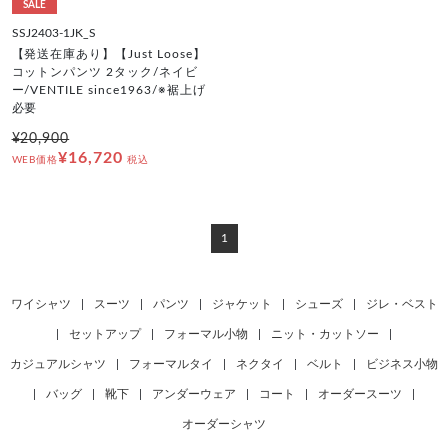
SALE
SSJ2403-1JK_S
【発送在庫あり】【Just Loose】
コットンパンツ 2タック/ネイビ
ー/VENTILE since1963/※裾上げ
必要
¥20,900
¥16,720
WEB価格
税込
1
ワイシャツ
|
スーツ
|
パンツ
|
ジャケット
|
シューズ
|
ジレ・ベスト
|
セットアップ
|
フォーマル小物
|
ニット・カットソー
|
カジュアルシャツ
|
フォーマルタイ
|
ネクタイ
|
ベルト
|
ビジネス小物
|
バッグ
|
靴下
|
アンダーウェア
|
コート
|
オーダースーツ
|
オーダーシャツ