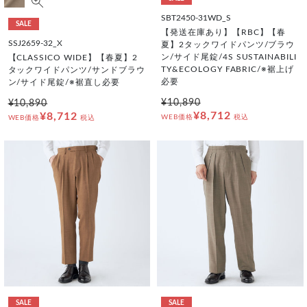
SBT2450-31WD_S
SALE
【発送在庫あり】【RBC】【春
SSJ2659-32_X
夏】2タックワイドパンツ/ブラウ
ン/サイド尾錠/4S SUSTAINABILI
【CLASSICO WIDE】【春夏】2
TY&ECOLOGY FABRIC/※裾上げ
タックワイドパンツ/サンドブラウ
必要
ン/サイド尾錠/※裾直し必要
¥10,890
¥10,890
¥8,712
¥8,712
WEB価格
税込
WEB価格
税込
SALE
SALE