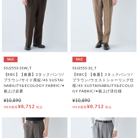
SALE
SALE
SSJ2553-31W_T
SSJ2553-32_T
【RBC】【春夏】2タックパンツ/
【RBC】【春夏】2タックパンツ/
ブラウン/サイド尾錠/4S SUSTAI
ブラウン/ウエストシャーリング仕
NABILITY&ECOLOGY FABRIC/※
様/4S SUSTAINABILITY&ECOLO
裾上げ必要
GY FABRIC/※裾上げ済仕様
¥10,890
¥10,890
¥8,712
¥8,712
WEB価格
税込
WEB価格
税込