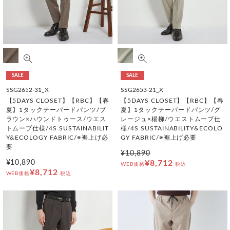
SALE
SALE
SSG2652-31_X
SSG2653-21_X
【5DAYS CLOSET】【RBC】【春
【5DAYS CLOSET】【RBC】【春
夏】1タックテーパードパンツ/ブ
夏】1タックテーパードパンツ/グ
ラウン×ハウンドトゥース/ウエス
レージュ×楊柳/ウエストムーブ仕
トムーブ仕様/4S SUSTAINABILIT
様/4S SUSTAINABILITY&ECOLO
Y&ECOLOGY FABRIC/※裾上げ必
GY FABRIC/※裾上げ必要
要
¥10,890
¥10,890
¥8,712
WEB価格
税込
¥8,712
WEB価格
税込