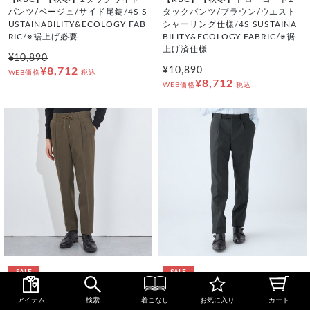
パンツ/ベージュ/サイド尾錠/4S S
タックパンツ/ブラウン/ウエスト
USTAINABILITY&ECOLOGY FAB
シャーリング仕様/4S SUSTAINA
RIC/※裾上げ必要
BILITY&ECOLOGY FABRIC/※裾
上げ済仕様
¥10,890
¥8,712
¥10,890
WEB価格
税込
¥8,712
WEB価格
税込
SALE
SALE
SSJ2604-41_X
SSG2500-41_T
アイテム
検索
着こなし
お気に入り
カート
【RBC】【秋冬】ドローコード2
【RBC】【秋冬】1タックテーパ