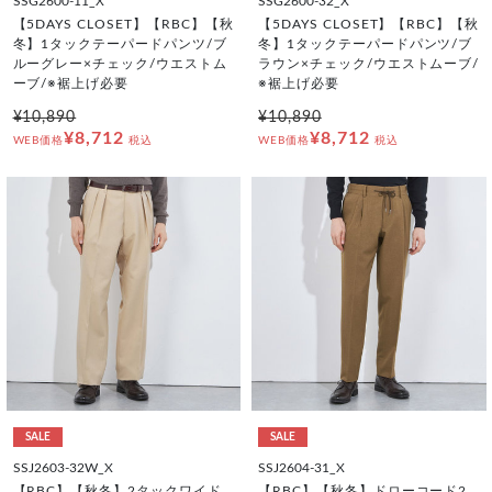
SSG2600-11_X
SSG2600-32_X
【5DAYS CLOSET】【RBC】【秋
【5DAYS CLOSET】【RBC】【秋
冬】1タックテーパードパンツ/ブ
冬】1タックテーパードパンツ/ブ
ルーグレー×チェック/ウエストム
ラウン×チェック/ウエストムーブ/
ーブ/※裾上げ必要
※裾上げ必要
¥10,890
¥10,890
¥8,712
¥8,712
WEB価格
税込
WEB価格
税込
SALE
SALE
SSJ2603-32W_X
SSJ2604-31_X
【RBC】【秋冬】2タックワイド
【RBC】【秋冬】ドローコード2