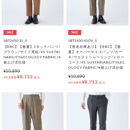
SALE
SALE
SBT2450-31_S
SBT2450-41OV_S
【RBC】【春夏】2タックパンツ/
【発送在庫あり】【RBC】【春
ブラウン/サイド尾錠/4S SUSTAI
夏】オーバーサイズパンツ/カー
NABILITY&ECOLOGY FABRIC/※
キ/ウエストシャーリング/ドロー
裾上げ済仕様
コード/4S SUSTAINABILITY&EC
OLOGY FABRIC/※裾上げ済仕様
¥10,890
¥8,712
¥10,890
WEB価格
税込
¥8,712
WEB価格
税込