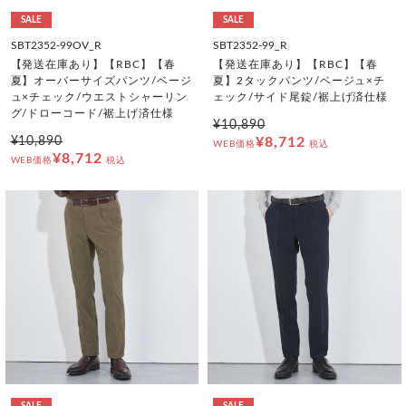
SALE
SALE
SBT2352-99OV_R
SBT2352-99_R
【発送在庫あり】【RBC】【春
【発送在庫あり】【RBC】【春
夏】オーバーサイズパンツ/ベージ
夏】2タックパンツ/ベージュ×チ
ュ×チェック/ウエストシャーリン
ェック/サイド尾錠/裾上げ済仕様
グ/ドローコード/裾上げ済仕様
¥10,890
¥10,890
¥8,712
WEB価格
税込
¥8,712
WEB価格
税込
SALE
SALE