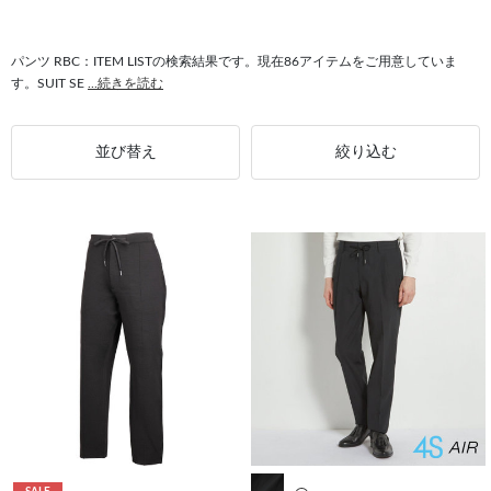
#テーパードパンツ RBC
#RBC スーツ
#カーディガン RBC
#セットアップ対応 RBC
パンツ RBC：ITEM LISTの検索結果です。現在86アイテムをご用意していま
す。SUIT SE
...続きを読む
並び替え
絞り込む