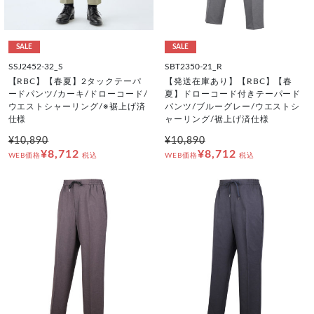
SALE
SALE
SSJ2452-32_S
SBT2350-21_R
【RBC】【春夏】2タックテーパ
【発送在庫あり】【RBC】【春
ードパンツ/カーキ/ドローコード/
夏】ドローコード付きテーパード
ウエストシャーリング/※裾上げ済
パンツ/ブルーグレー/ウエストシ
仕様
ャーリング/裾上げ済仕様
¥10,890
¥10,890
¥8,712
¥8,712
WEB価格
税込
WEB価格
税込