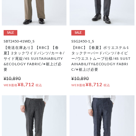
SALE
SALE
SBT2450-41WD_S
SSG2450-1_S
【発送在庫あり】【RBC】【春
【RBC】【春夏】ポリエステル1
夏】2タックワイドパンツ/カーキ/
タックテーパードパンツ/ネイビ
サイド尾錠/4S SUSTAINABILITY
ー/ウエストムーブ仕様/4S SUST
&ECOLOGY FABRIC/※裾上げ必
AINABILITY&ECOLOGY FABRI
要
C/※裾上げ必要
¥10,890
¥10,890
¥8,712
¥8,712
WEB価格
税込
WEB価格
税込