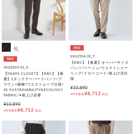
SALE
SSG2554-32_T
SALE
【RBC】【春夏】オーバーサイズ
SSG2653-31_X
パンツ/ベージュ/ウエストシャー
リング/ドローコード/裾上げ済仕
【5DAYS CLOSET】【RBC】【春
様
夏】1タックテーパードパンツ/ブ
ラウン×楊柳/ウエストムーブ仕様/
¥10,890
4S SUSTAINABILITY&ECOLOGY
¥8,712
WEB価格
税込
FABRIC/※裾上げ必要
¥10,890
¥8,712
WEB価格
税込