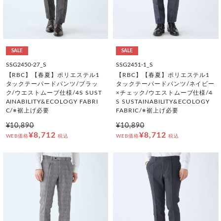
SALE
SALE
SSG2450-27_S
SSG2451-1_S
【RBC】【春夏】ポリエステル1
【RBC】【春夏】ポリエステル1
タックテーパードパンツ/ブラッ
タックテーパードパンツ/ネイビー
ク/ウエストムーブ仕様/4S SUST
×チェック/ウエストムーブ仕様/4
AINABILITY&ECOLOGY FABRI
S SUSTAINABILITY&ECOLOGY
C/※裾上げ必要
FABRIC/※裾上げ必要
¥10,890
¥10,890
¥8,712
¥8,712
WEB価格
税込
WEB価格
税込