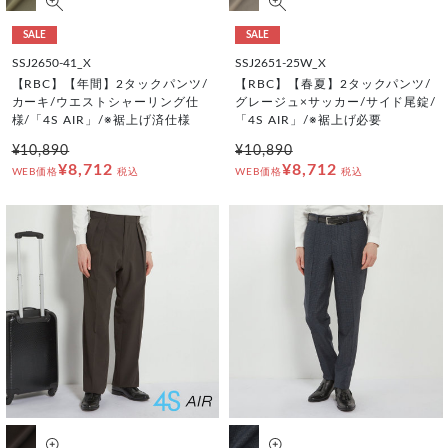
SALE
SALE
SSJ2650-41_X
SSJ2651-25W_X
【RBC】【年間】2タックパンツ/
【RBC】【春夏】2タックパンツ/
カーキ/ウエストシャーリング仕
グレージュ×サッカー/サイド尾錠/
様/「4S AIR」/※裾上げ済仕様
「4S AIR」/※裾上げ必要
¥10,890
¥10,890
¥8,712
¥8,712
WEB価格
税込
WEB価格
税込