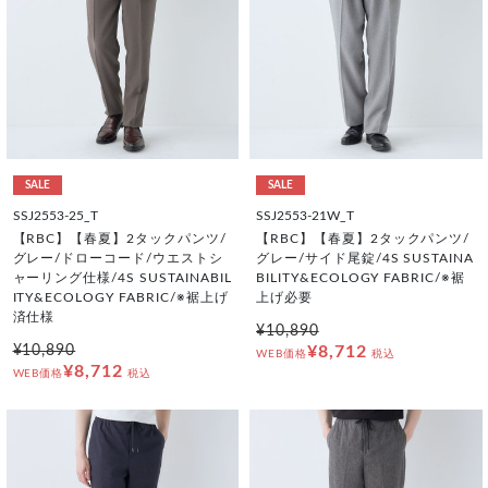
SALE
SALE
SSJ2553-25_T
SSJ2553-21W_T
【RBC】【春夏】2タックパンツ/
【RBC】【春夏】2タックパンツ/
グレー/ドローコード/ウエストシ
グレー/サイド尾錠/4S SUSTAINA
ャーリング仕様/4S SUSTAINABIL
BILITY&ECOLOGY FABRIC/※裾
ITY&ECOLOGY FABRIC/※裾上げ
上げ必要
済仕様
¥10,890
¥10,890
¥8,712
WEB価格
税込
¥8,712
WEB価格
税込