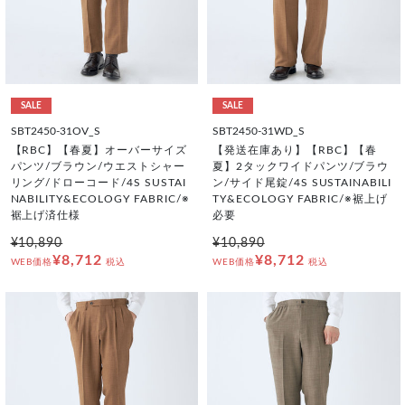
SALE
SALE
SBT2450-31OV_S
SBT2450-31WD_S
【RBC】【春夏】オーバーサイズ
【発送在庫あり】【RBC】【春
パンツ/ブラウン/ウエストシャー
夏】2タックワイドパンツ/ブラウ
リング/ドローコード/4S SUSTAI
ン/サイド尾錠/4S SUSTAINABILI
NABILITY&ECOLOGY FABRIC/※
TY&ECOLOGY FABRIC/※裾上げ
裾上げ済仕様
必要
¥10,890
¥10,890
¥8,712
¥8,712
WEB価格
税込
WEB価格
税込