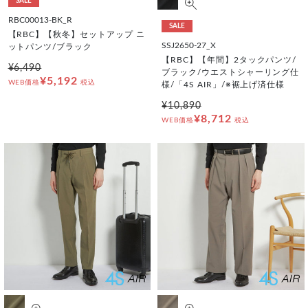
SALE
RBC00013-BK_R
SALE
【RBC】【秋冬】セットアップ ニ
SSJ2650-27_X
ットパンツ/ブラック
【RBC】【年間】2タックパンツ/
¥6,490
ブラック/ウエストシャーリング仕
¥5,192
WEB価格
税込
様/「4S AIR」/※裾上げ済仕様
¥10,890
¥8,712
WEB価格
税込