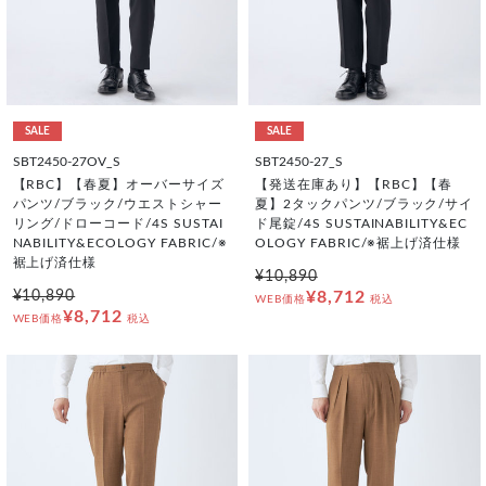
SALE
SALE
SBT2450-27OV_S
SBT2450-27_S
【RBC】【春夏】オーバーサイズ
【発送在庫あり】【RBC】【春
パンツ/ブラック/ウエストシャー
夏】2タックパンツ/ブラック/サイ
リング/ドローコード/4S SUSTAI
ド尾錠/4S SUSTAINABILITY&EC
NABILITY&ECOLOGY FABRIC/※
OLOGY FABRIC/※裾上げ済仕様
裾上げ済仕様
¥10,890
¥10,890
¥8,712
WEB価格
税込
¥8,712
WEB価格
税込