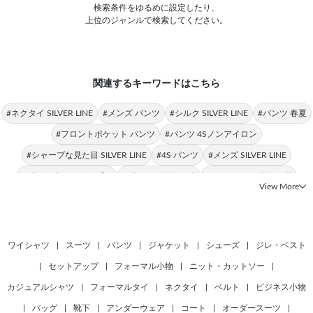
検索条件をゆるめに設定したり、
上位のジャンルで検索してください。
関連するキーワードはこちら
#ネクタイ SILVER LINE
#メンズ パンツ
#シルク SILVER LINE
#パンツ 春夏
#フロントポケット パンツ
#パンツ 4Sノンアイロン
#シャープな見た目 SILVER LINE
#4S パンツ
#メンズ SILVER LINE
#パンツ ウォッシャブル
#パンツ ストレッチ
#SILVER LINE トレンド
View More
#パンツ ウエストムーブ仕様
#ノンアイロン パンツ
#パンツ裾上げ済 パンツ
#シャツ SILVER LINE
#パンツ SLIM TAPERED
#ストライプ SILVER LINE
#トップス SILVER LINE
#シルクブレンド SILVER LINE
ワイシャツ
|
スーツ
|
パンツ
|
ジャケット
|
シューズ
|
ジレ・ベスト
|
セットアップ
|
フォーマル小物
|
ニット・カットソー
|
カジュアルシャツ
|
フォーマルタイ
|
ネクタイ
|
ベルト
|
ビジネス小物
|
バッグ
|
靴下
|
アンダーウェア
|
コート
|
オーダースーツ
|