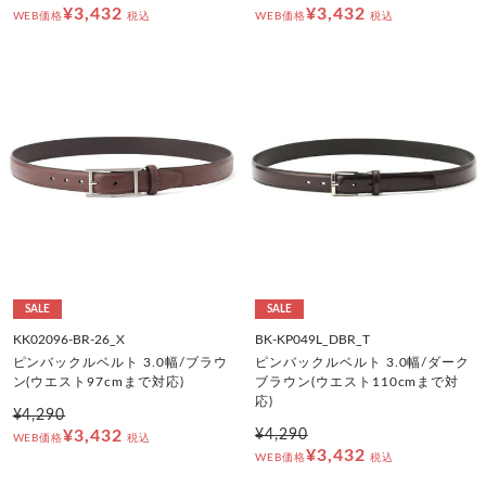
¥3,432
¥3,432
WEB価格
税込
WEB価格
税込
SALE
SALE
KK02096-BR-26_X
BK-KP049L_DBR_T
ピンバックルベルト 3.0幅/ブラウ
ピンバックルベルト 3.0幅/ダーク
ン(ウエスト97cmまで対応)
ブラウン(ウエスト110cmまで対
応)
¥4,290
¥3,432
¥4,290
WEB価格
税込
¥3,432
WEB価格
税込