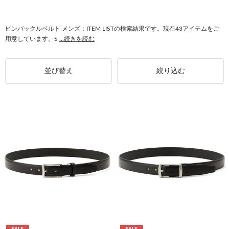
#ピンバックルベルト 3.0幅
#ピンバックルベルト カット調整式
#ピンバックルベルト シンプル
#ドレスシューズ メンズ
#メンズ ゆったり
ピンバックルベルト メンズ：ITEM LISTの検索結果です。現在43アイテムをご
用意しています。S
...続きを読む
#ピンバックルベルト 3.0cm幅
#ピンバックルベルト 合皮
並び替え
絞り込む