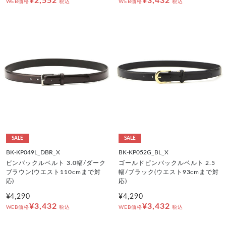
¥2,552
¥3,432
WEB価格
税込
WEB価格
税込
SALE
SALE
BK-KP049L_DBR_X
BK-KP052G_BL_X
ピンバックルベルト 3.0幅/ダーク
ゴールドピンバックルベルト 2.5
ブラウン(ウエスト110cmまで対
幅/ブラック(ウエスト93cmまで対
応)
応)
¥4,290
¥4,290
¥3,432
¥3,432
WEB価格
税込
WEB価格
税込