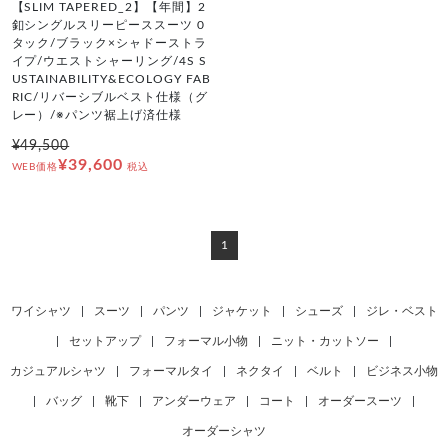
【SLIM TAPERED_2】【年間】2
釦シングルスリーピーススーツ 0
タック/ブラック×シャドーストラ
イプ/ウエストシャーリング/4S S
USTAINABILITY&ECOLOGY FAB
RIC/リバーシブルベスト仕様（グ
レー）/※パンツ裾上げ済仕様
¥49,500
¥39,600
WEB価格
税込
1
ワイシャツ
|
スーツ
|
パンツ
|
ジャケット
|
シューズ
|
ジレ・ベスト
|
セットアップ
|
フォーマル小物
|
ニット・カットソー
|
カジュアルシャツ
|
フォーマルタイ
|
ネクタイ
|
ベルト
|
ビジネス小物
|
バッグ
|
靴下
|
アンダーウェア
|
コート
|
オーダースーツ
|
オーダーシャツ