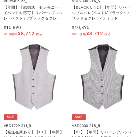
VBR9405-27_T
VBD2300-21A_S
【年間】【結婚式・セレモニー・
【BLACK LINE】【年間】リバー
イベント対応可】リバーシブルジ
シブルジレ(ベスト)/ブラック×ソ
レ（ベスト）/ブラック＆グレー
リッド＆グレー×ソリッド
¥10,890
¥10,890
¥8,712
¥8,712
WEB価格
税込
WEB価格
税込
SALE
SALE
VBD1799-21J_R
VBD2000-21B_R
【発送在庫あり】【BL】【年間】
【BL】【年間】リバーシブルジレ