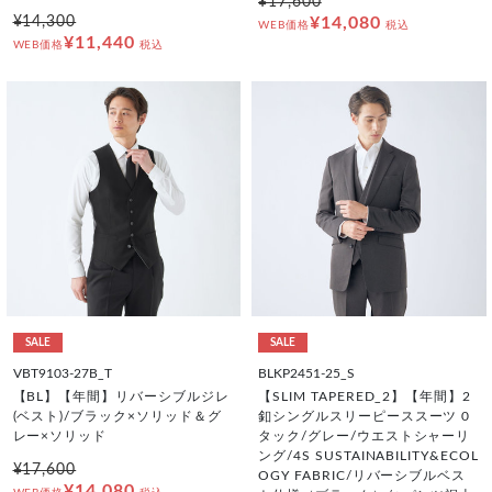
¥17,600
¥14,300
¥14,080
WEB価格
税込
¥11,440
WEB価格
税込
SALE
SALE
VBT9103-27B_T
BLKP2451-25_S
【BL】【年間】リバーシブルジレ
【SLIM TAPERED_2】【年間】2
(ベスト)/ブラック×ソリッド＆グ
釦シングルスリーピーススーツ 0
レー×ソリッド
タック/グレー/ウエストシャーリ
ング/4S SUSTAINABILITY&ECOL
¥17,600
OGY FABRIC/リバーシブルベス
¥14,080