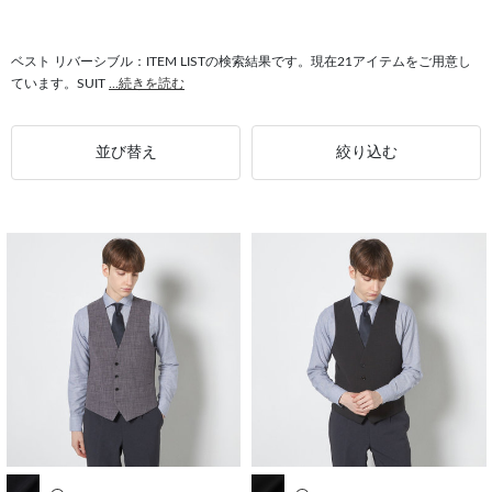
#ベスト ビジネススタイル
#ベスト ナチュラル
#スーツ リバーシブル
#リバーシブル 4Sノンアイロン
#リバーシブル 4S
ベスト リバーシブル：ITEM LISTの検索結果です。現在21アイテムをご用意し
ています。SUIT
...続きを読む
#スリーピーススーツ リバーシブル
並び替え
絞り込む