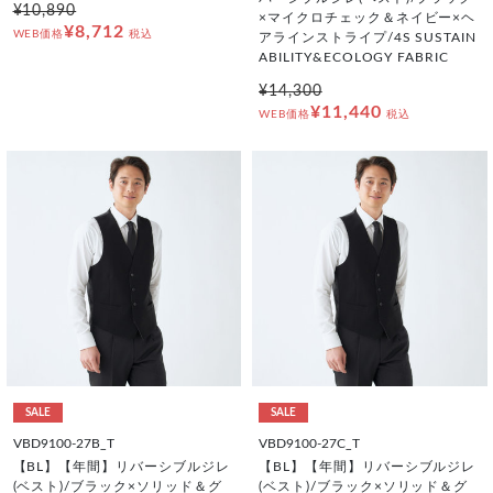
¥10,890
×マイクロチェック＆ネイビー×ヘ
¥8,712
WEB価格
税込
アラインストライプ/4S SUSTAIN
ABILITY&ECOLOGY FABRIC
¥14,300
¥11,440
WEB価格
税込
SALE
SALE
VBD9100-27B_T
VBD9100-27C_T
【BL】【年間】リバーシブルジレ
【BL】【年間】リバーシブルジレ
(ベスト)/ブラック×ソリッド＆グ
(ベスト)/ブラック×ソリッド＆グ