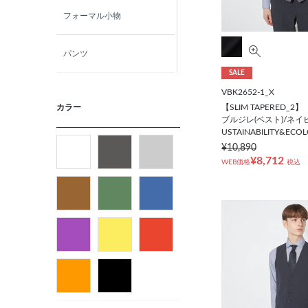
フォーマル小物
パンツ
SALE
ニット・カットソー
VBK2652-1_X
【SLIM TAPERED_
カラー
ブルジレ(ベスト)/ネイビ
カジュアルシャツ
USTAINABILITY&ECOL
¥10,890
¥8,712
WEB価格
税込
フォーマルタイ
ネクタイ
ベルト
ビジネス小物