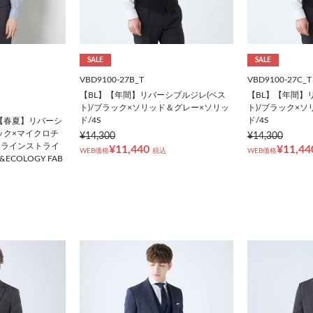
SALE
SALE
VBD9100-27B_T
VBD9100-27C_T
【BL】【年間】リバーシブルジレ(ベス
【BL】【年間】
ト)/ブラック×ソリッド＆グレー×ソリッ
ト)/ブラック×
ド/4S
ド/4S
2】【春夏】リバーシ
ック×マイクロチ
¥14,300
¥14,300
アラインストライ
¥11,440
¥11,44
WEB価格
税込
WEB価格
Y&ECOLOGY FAB