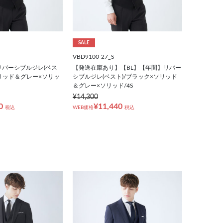
SALE
VBD9100-27_S
リバーシブルジレ(ベス
【発送在庫あり】【BL】【年間】リバー
ソリッド＆グレー×ソリッ
シブルジレ(ベスト)/ブラック×ソリッド
＆グレー×ソリッド/4S
¥14,300
0
¥11,440
税込
WEB価格
税込