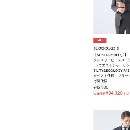
SALE
BLKP2451-25_S
【SLIM TAPERED_
グルスリーピーススーツ
ー/ウエストシャーリング/4
BILITY&ECOLOGY F
ルベスト仕様（ブラック
げ済仕様
¥42,900
¥34,320
WEB価格
税込