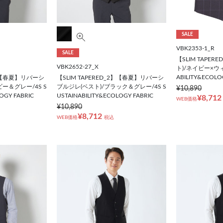
SALE
VBK2353-1_R
SALE
【SLIM TAPE
VBK2652-27_X
ト)/ネイビー×ウィ
ABILITY&ECOLO
2】【春夏】リバーシ
【SLIM TAPERED_2】【春夏】リバーシ
ー＆グレー/4S S
ブルジレ(ベスト)/ブラック＆グレー/4S S
¥10,890
OGY FABRIC
USTAINABILITY&ECOLOGY FABRIC
¥8,712
WEB価格
¥10,890
¥8,712
WEB価格
税込