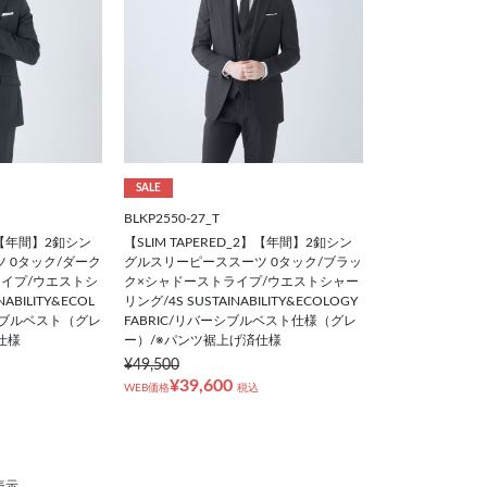
SALE
BLKP2550-27_T
2】【年間】2釦シン
【SLIM TAPERED_2】【年間】2釦シン
 0タック/ダーク
グルスリーピーススーツ 0タック/ブラッ
イプ/ウエストシ
ク×シャドーストライプ/ウエストシャー
ABILITY&ECOL
リング/4S SUSTAINABILITY&ECOLOGY
ーシブルベスト（グレ
FABRIC/リバーシブルベスト仕様（グレ
仕様
ー）/※パンツ裾上げ済仕様
¥49,500
¥39,600
WEB価格
税込
表示