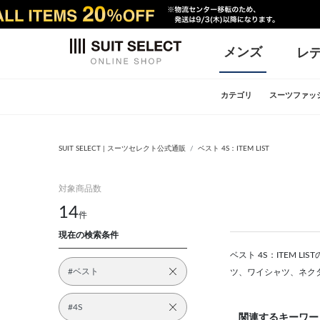
メンズ
レ
カテゴリ
スーツファッ
SUIT SELECT | スーツセレクト公式通販
ベスト 4S：ITEM LIST
対象商品数
14
件
現在の検索条件
ベスト 4S：ITEM 
#ベスト
ツ、ワイシャツ、ネク
#4S
関連するキーワー