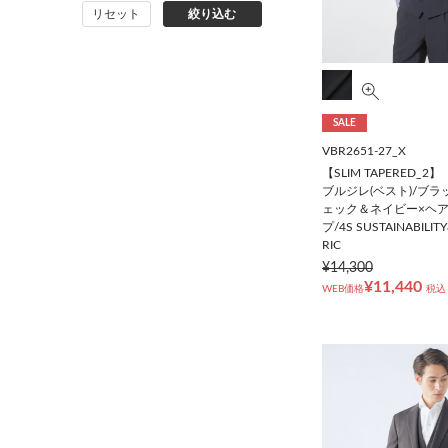
リセット
絞り込む
バッグ
シューズ
SALE
靴下
VBR2651-27_X
【SLIM TAPERED_
アンダーウェア
ブルジレ(ベスト)/ブラ
ェック＆ネイビー×ヘ
プ/4S SUSTAINABILIT
コート
RIC
¥14,300
¥11,440
WEB価格
税込
オーダースーツ
オーダーシャツ