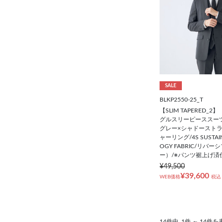
SALE
BLKP2550-25_T
【SLIM TAPERED_
グルスリーピーススーツ
グレー×シャドーストラ
ャーリング/4S SUSTAIN
OGY FABRIC/リバ
ー）/※パンツ裾上げ済
¥49,500
¥39,600
WEB価格
税込
14件中
1件 ～ 14件を