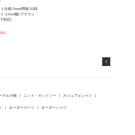
T
仕様/5mm間隔/32段
 2.9cm幅/ブラウン
まで対応)
税込
1
ーマル小物
|
ニット・カットソー
|
カジュアルシャツ
|
ト
|
オーダースーツ
|
オーダーシャツ