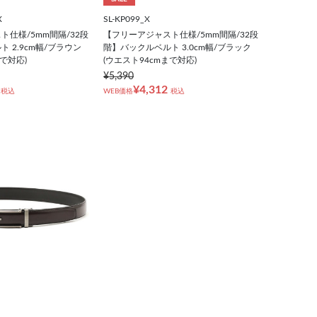
X
SL-KP099_X
仕様/5mm間隔/32段
【フリーアジャスト仕様/5mm間隔/32段
 2.9cm幅/ブラウン
階】バックルベルト 3.0cm幅/ブラック
まで対応)
(ウエスト94cmまで対応)
¥5,390
¥4,312
税込
WEB価格
税込