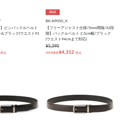
SALE
T
BK-KP050_X
対応】ピンバックルベルト
【フリーアジャスト仕様/5mm間隔/32段
ウン&ブラック(ウエスト91
階】バックルベルト 2.5cm幅/ブラック
(ウエスト94cmまで対応)
¥5,390
¥4,312
税込
WEB価格
税込