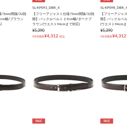
SL-KP093_DBR_X
SL-KP098_DBR_
5mm間隔/32段
【フリーアジャスト仕様/5mm間隔/32段
【フリーアジャスト
9cm幅/ブラウン
階】バックルベルト 2.9cm幅/ダークブ
階】バックルベルト
)
ラウン(ウエスト94cmまで対応)
(ウエスト94cm
¥5,390
¥5,390
¥4,312
¥4,312
WEB価格
税込
WEB価格
SALE
SALE