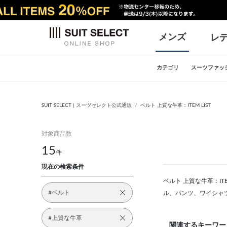
メンズ
レ
カテゴリ
スーツファッ
SUIT SELECT | スーツセレクト公式通販
ベルト 上質な牛革：ITEM LIST
対象商品数
15
件
現在の検索条件
ベルト 上質な牛革：IT
#ベルト
ル、パンツ、ワイシャ
#上質な牛革
関連するキーワー