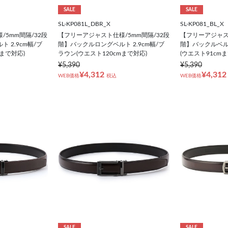
SALE
SALE
SL-KP081L_DBR_X
SL-KP081_BL_X
5mm間隔/32段
【フリーアジャスト仕様/5mm間隔/32段
【フリーアジャスト
 2.9cm幅/ブ
階】バックルロングベルト 2.9cm幅/ブ
階】バックルベルト
mまで対応)
ラウン(ウエスト120cmまで対応)
(ウエスト91cm
¥5,390
¥5,390
¥4,312
¥4,312
WEB価格
税込
WEB価格
SALE
SALE