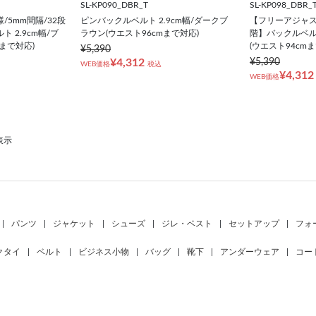
SL-KP090_DBR_T
SL-KP098_DBR_
5mm間隔/32段
ピンバックルベルト 2.9cm幅/ダークブ
【フリーアジャスト
 2.9cm幅/ブ
ラウン(ウエスト96cmまで対応)
階】バックルベルト
mまで対応)
(ウエスト94cm
¥5,390
¥4,312
¥5,390
WEB価格
税込
¥4,312
WEB価格
表示
|
パンツ
|
ジャケット
|
シューズ
|
ジレ・ベスト
|
セットアップ
|
フォ
クタイ
|
ベルト
|
ビジネス小物
|
バッグ
|
靴下
|
アンダーウェア
|
コー