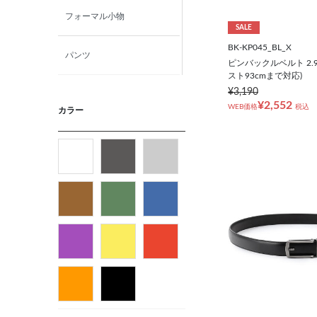
フォーマル小物
SALE
BK-KP045_BL_X
パンツ
ピンバックルベルト 2.
スト93cmまで対応)
¥3,190
ニット・カットソー
¥2,552
WEB価格
税込
カラー
カジュアルシャツ
フォーマルタイ
ネクタイ
ベルト
ビジネス小物