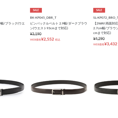
SALE
SALE
BK-KP045_DBR_T
SL-KP072_BRO_
9幅/ブラック(ウエ
ピンバックルベルト 2.9幅/ダークブラウ
【2WAY:両面
ン(ウエスト93cmまで対応)
2.7cm幅/ブラ
cmまで対応)
¥3,190
¥2,552
¥4,290
WEB価格
税込
¥3,432
WEB価格