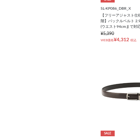
SL-KP086_DBR_X
【フリーアジャスト仕様/
階】バックルベルト 2.
(ウエスト94cmまで対応
¥5,390
¥4,312
WEB価格
税込
SALE