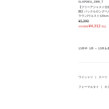
SL-KP081L_DBR_T
【フリーアジャスト仕様/
階】バックルロングベルト
ラウン(ウエスト120c
¥5,390
¥4,312
WEB価格
税込
15件中
1件 ～ 15件を
ワイシャツ
|
スーツ
フォーマルタイ
|
ネ