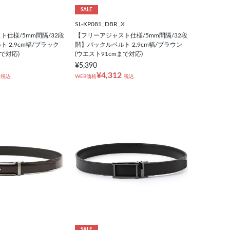
SALE
SL-KP081_DBR_X
仕様/5mm間隔/32段
【フリーアジャスト仕様/5mm間隔/32段
 2.9cm幅/ブラック
階】バックルベルト 2.9cm幅/ブラウン
まで対応)
(ウエスト91cmまで対応)
¥5,390
¥4,312
税込
WEB価格
税込
SALE