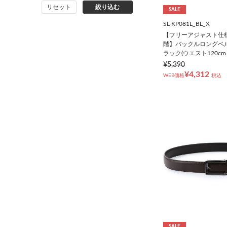
リセット
絞り込む
バッグ
SALE
SL-KP081L_BL_X
【フリーアジャスト仕様/
シューズ
階】バックルロングベルト
ラック(ウエスト120c
靴下
¥5,390
¥4,312
WEB価格
税込
アンダーウェア
コート
オーダースーツ
オーダーシャツ
SALE