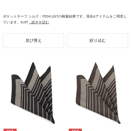
#ポケットチーフ 華やか
#タキシード ポケットチーフ
#ポケットチーフ 胸ポケット
#モーニングコート ポケットチーフ
ポケットチーフ シルク：ITEM LISTの検索結果です。現在6アイテムをご用意し
ています。SUIT
...続きを読む
#ポケットチーフ 華やかな場
#ポケットチーフ コットン
並び替え
絞り込む