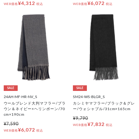
¥4,312
¥6,072
WEB価格
税込
WEB価格
税込
SALE
SALE
24AH-MF-HR-NV_S
SM24-WS-BLGR_S
ウールブレンド大判マフラー/ブラ
カシミヤマフラー/ブラック＆グレ
ウン＆ネイビー×ヘリンボーン/70
ー/ウォシャブル/31cm×165cm
cm×190cm
¥9,790
¥7,590
¥7,832
WEB価格
税込
¥6,072
WEB価格
税込