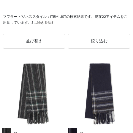
#ピンバックルベルト ビジネススタイル
#マフラー メンズ
#マフラー ギフト
#マフラー カジュアル
#マフラー カジュアルスタイル
#ウール マフラー
マフラー ビジネススタイル：ITEM LISTの検索結果です。現在22アイテムをご
用意しています。S
...続きを読む
#カシミア マフラー
#マフラー ウォッシャブル
#マフラー ウールカシミヤ
#SUIT SELECT マフラー
並び替え
絞り込む