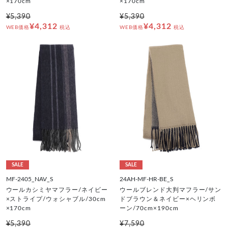
×170cm
×170cm
¥5,390
¥5,390
¥4,312
¥4,312
WEB価格
税込
WEB価格
税込
SALE
SALE
MF-2405_NAV_S
24AH-MF-HR-BE_S
ウールカシミヤマフラー/ネイビー
ウールブレンド大判マフラー/サン
×ストライプ/ウォシャブル/30cm
ドブラウン＆ネイビー×ヘリンボ
×170cm
ーン/70cm×190cm
¥5,390
¥7,590