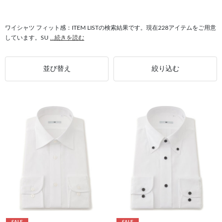
#ストレッチ フィット感
#ワイシャツ ノンアイロン
#ワイシャツ 最短発送
#ワイドシルエット フィット感
#ジャケット フィット感
ワイシャツ フィット感：ITEM LISTの検索結果です。現在228アイテムをご用意
しています。SU
...続きを読む
並び替え
絞り込む