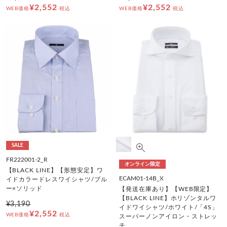
¥2,552
¥2,552
WEB価格
税込
WEB価格
税込
SALE
FR222001-2_R
オンライン限定
【BLACK LINE】【形態安定】ワ
ECAM01-14B_X
イドカラードレスワイシャツ/ブル
ー×ソリッド
【発送在庫あり】【WEB限定】
【BLACK LINE】ホリゾンタルワ
¥3,190
イドワイシャツ/ホワイト/「4S」
¥2,552
WEB価格
税込
スーパーノンアイロン・ストレッ
チ