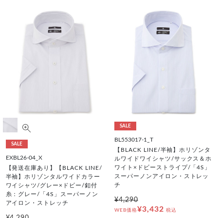
SALE
BL553017-1_T
SALE
【BLACK LINE/半袖】ホリゾンタ
EXBL26-04_X
ルワイドワイシャツ/サックス＆ホ
ワイト×ドビーストライプ/「4S」
【発送在庫あり】【BLACK LINE/
スーパーノンアイロン・ストレッ
半袖】ホリゾンタルワイドカラー
チ
ワイシャツ/グレー×ドビー/釦付
糸：グレー/「4S」スーパーノン
¥4,290
アイロン・ストレッチ
¥3,432
WEB価格
税込
¥4,290