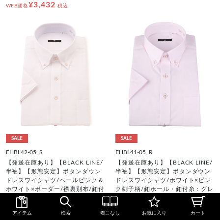
¥3,432
WEB価格
税込
SALE
SALE
EHBL42-05_S
EHBL41-05_R
【発送在庫あり】【BLACK LINE/
【発送在庫あり】【BLACK LINE/
半袖】【形態安定】ボタンダウン
半袖】【形態安定】ボタンダウン
ドレスワイシャツ/ペールピンク＆
ドレスワイシャツ/ホワイト×ピン
ホワイト×ボーダー/襟裏別布/釦付
ク刺子柄/釦ホール・釦付糸：グレ
糸：ピンク
ー
¥4,290
¥4,290
アイテム
検索
着こなし
お気に入り
カート