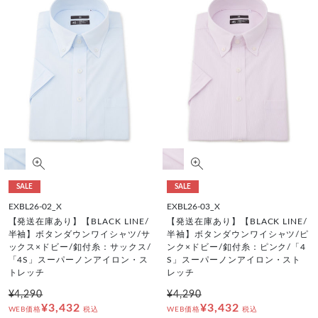
SALE
SALE
EXBL26-02_X
EXBL26-03_X
【発送在庫あり】【BLACK LINE/
【発送在庫あり】【BLACK LINE/
半袖】ボタンダウンワイシャツ/サ
半袖】ボタンダウンワイシャツ/ピ
ックス×ドビー/釦付糸：サックス/
ンク×ドビー/釦付糸：ピンク/「4
「4S」スーパーノンアイロン・ス
S」スーパーノンアイロン・スト
トレッチ
レッチ
¥4,290
¥4,290
¥3,432
¥3,432
WEB価格
税込
WEB価格
税込