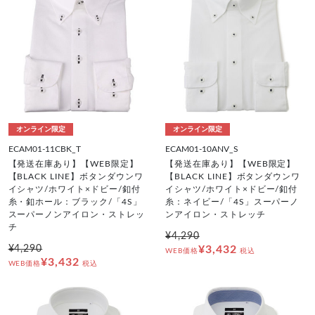
オンライン限定
オンライン限定
ECAM01-11CBK_T
ECAM01-10ANV_S
【発送在庫あり】【WEB限定】
【発送在庫あり】【WEB限定】
【BLACK LINE】ボタンダウンワ
【BLACK LINE】ボタンダウンワ
イシャツ/ホワイト×ドビー/釦付
イシャツ/ホワイト×ドビー/釦付
糸・釦ホール：ブラック/「4S」
糸：ネイビー/「4S」スーパーノ
スーパーノンアイロン・ストレッ
ンアイロン・ストレッチ
チ
¥4,290
¥4,290
¥3,432
WEB価格
税込
¥3,432
WEB価格
税込