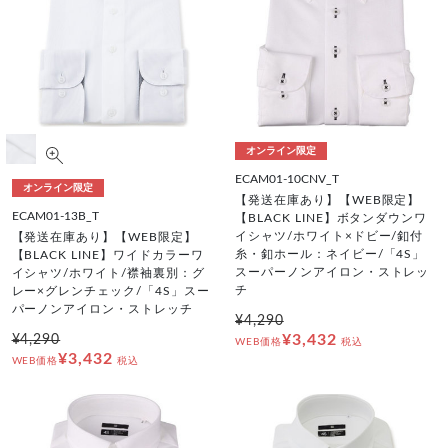
オンライン限定
ECAM01-10CNV_T
オンライン限定
【発送在庫あり】【WEB限定】
ECAM01-13B_T
【BLACK LINE】ボタンダウンワ
イシャツ/ホワイト×ドビー/釦付
【発送在庫あり】【WEB限定】
糸・釦ホール：ネイビー/「4S」
【BLACK LINE】ワイドカラーワ
スーパーノンアイロン・ストレッ
イシャツ/ホワイト/襟袖裏別：グ
チ
レー×グレンチェック/「4S」スー
パーノンアイロン・ストレッチ
¥4,290
¥3,432
¥4,290
WEB価格
税込
¥3,432
WEB価格
税込