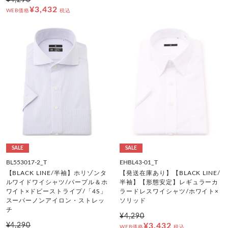
¥3,432
WEB価格
税込
SALE
SALE
BL553017-2_T
EHBL43-01_T
【BLACK LINE/半袖】ホリゾンタ
【発送在庫あり】【BLACK LINE/
ルワイドワイシャツ/パープル＆ホ
半袖】【形態安定】レギュラーカ
ワイト×ドビーストライプ/「4S」
ラードレスワイシャツ/ホワイト×
スーパーノンアイロン・ストレッ
ソリッド
チ
¥4,290
¥4,290
¥3,432
WEB価格
税込