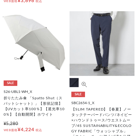
¥3,696
WEB価格
税込
SALE
S26-UBL1-WH_X
SALE
折りたたみ傘 「Spatto Shut（ス
SBC2654-1_X
パットシャット）」【形状記憶】
【UVカット率100％】【遮光率10
【SLIM TAPERED】【春夏】ノー
0％】【自動開閉】ホワイト
タックテーパードパンツ/ネイビー
×ハウンドトゥース/ウエストムー
¥5,280
ブ/4S SUSTAINABILITY&ECOLO
¥4,224
WEB価格
税込
GY FABRIC「ウォッシャブル」