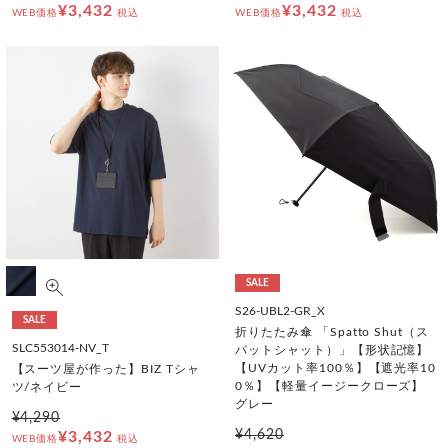
¥3,432
¥3,432
WEB価格
税込
WEB価格
税込
SALE
S26-UBL2-GR_X
SALE
折りたたみ傘 「Spatto Shut（ス
SLC553014-NV_T
パットシャット）」【形状記憶】
【UVカット率100％】【遮光率10
【スーツ屋が作った】BIZ Tシャ
0％】【軽量イージークローズ】
ツ/ネイビー
グレー
¥4,290
¥4,620
¥3,432
WEB価格
税込