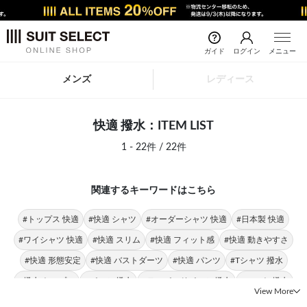
ガイド
ログイン
メニュー
メンズ
レディース
快適 撥水：ITEM LIST
1 - 22件 / 22件
関連するキーワードはこちら
#トップス 快適
#快適 シャツ
#オーダーシャツ 快適
#日本製 快適
#ワイシャツ 快適
#快適 スリム
#快適 フィット感
#快適 動きやすさ
#快適 形態安定
#快適 バストダーツ
#快適 パンツ
#Tシャツ 撥水
#撥水 トップス
#パンツ 撥水
#テーパードパンツ 撥水
#コート 撥水
View More
#折りたたみ傘 撥水
#日傘 撥水
#撥水 ストレッチ
#傘 撥水