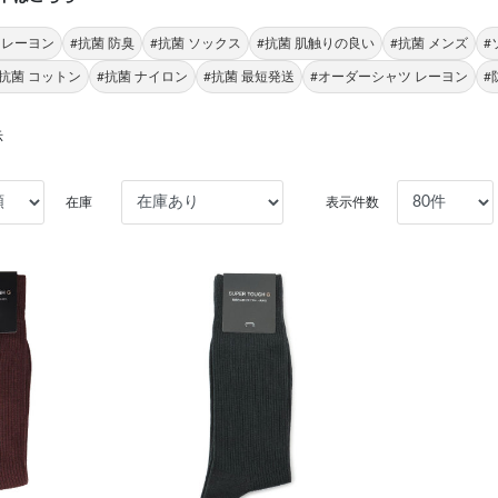
 レーヨン
#抗菌 防臭
#抗菌 ソックス
#抗菌 肌触りの良い
#抗菌 メンズ
#
#抗菌 コットン
#抗菌 ナイロン
#抗菌 最短発送
#オーダーシャツ レーヨン
#
示
在庫
表示件数