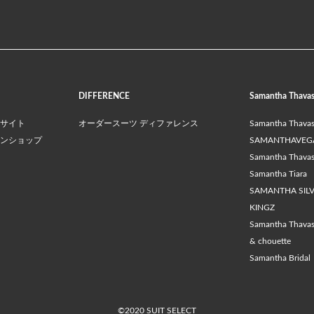
DIFFERENCE
Samantha Thava
サイト
オーダースーツ ディファレンス
Samantha Thava
ンショップ
SAMANTHAVEG
Samantha Thavasa
Samantha Tiara
SAMANTHA SIL
KINGZ
Samantha Thava
& chouette
Samantha Bridal
©2020 SUIT SELECT