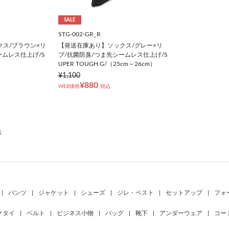
SALE
STG-002-GR_R
ス/ブラウン×リ
【発送在庫あり】ソックス/グレー×リ
ームレス仕上げ/S
ブ/抗菌防臭/つま先シームレス仕上げ/S
UPER TOUGH G/（25cm～26cm）
¥1,100
¥880
WEB価格
税込
示
|
パンツ
|
ジャケット
|
シューズ
|
ジレ・ベスト
|
セットアップ
|
フォ
クタイ
|
ベルト
|
ビジネス小物
|
バッグ
|
靴下
|
アンダーウェア
|
コー