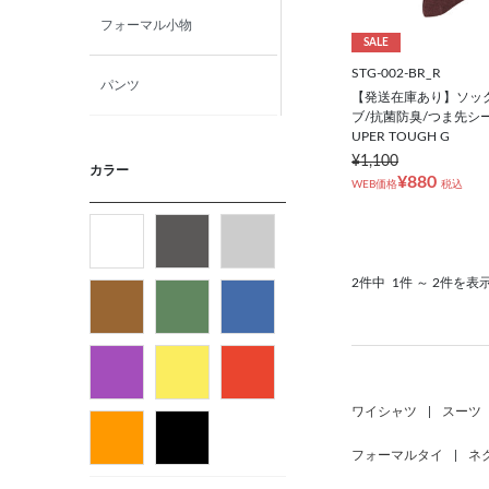
フォーマル小物
SALE
STG-002-BR_R
パンツ
【発送在庫あり】ソック
ブ/抗菌防臭/つま先シ
UPER TOUGH G
ニット・カットソー
¥1,100
カラー
¥880
WEB価格
税込
カジュアルシャツ
フォーマルタイ
2件中
1件 ～ 2件を表
ネクタイ
ベルト
ワイシャツ
|
スーツ
ビジネス小物
フォーマルタイ
|
ネ