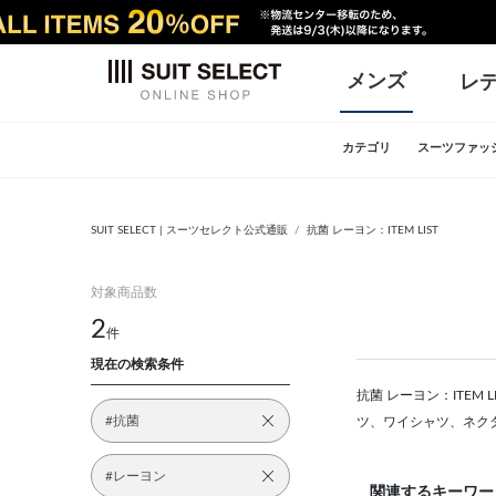
メンズ
レ
カテゴリ
スーツファッ
SUIT SELECT | スーツセレクト公式通販
抗菌 レーヨン：ITEM LIST
対象商品数
2
件
現在の検索条件
抗菌 レーヨン：ITEM
#抗菌
ツ、ワイシャツ、ネク
#レーヨン
関連するキーワー