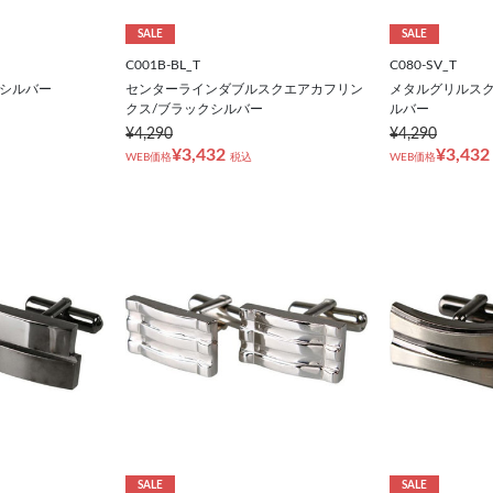
SALE
SALE
C001B-BL_T
C080-SV_T
/シルバー
センターラインダブルスクエアカフリン
メタルグリルスク
クス/ブラックシルバー
ルバー
¥4,290
¥4,290
¥3,432
¥3,432
WEB価格
税込
WEB価格
SALE
SALE