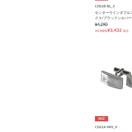
C001B-BL_S
センターラインダブル
クス/ブラックシルバー
¥4,290
¥3,432
WEB価格
税込
SALE
C061A-WH_X