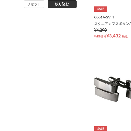
リセット
絞り込む
バッグ
SALE
C001A-SV_T
シューズ
スクエアカフスボタン
¥4,290
¥3,432
靴下
WEB価格
税込
アンダーウェア
コート
オーダースーツ
オーダーシャツ
SALE