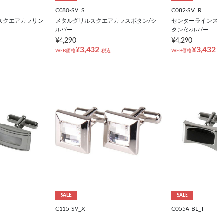
C080-SV_S
C082-SV_R
スクエアカフリン
メタルグリルスクエアカフスボタン/シ
センターライン
ルバー
タン/シルバー
¥4,290
¥4,290
¥3,432
¥3,432
WEB価格
税込
WEB価格
SALE
SALE
C115-SV_X
C055A-BL_T