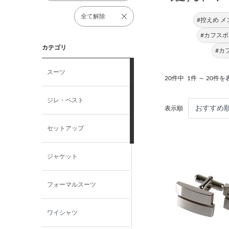
全て解除
#控えめ メ
#カフスボ
カテゴリ
#カ
スーツ
20件中
1件 ～ 20件を
ジレ・ベスト
表示順
セットアップ
ジャケット
フォーマルスーツ
ワイシャツ