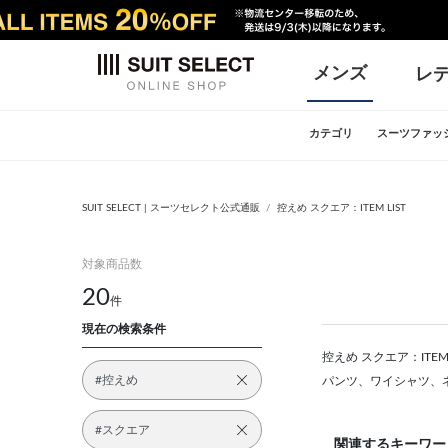
メンズ
レ
カテゴリ
スーツファッ
SUIT SELECT | スーツセレクト公式通販
控えめ スクエア：ITEM LIST
対象商品数
20
件
現在の検索条件
控えめ スクエア：ITE
#控えめ
パンツ、ワイシャツ、
#スクエア
関連するキーワー