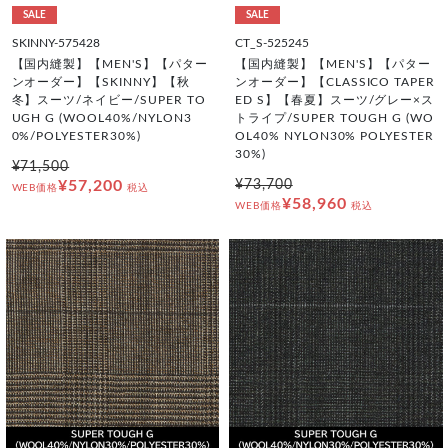
SALE
SALE
SKINNY-575428
CT_S-525245
【国内縫製】【MEN'S】【パター
【国内縫製】【MEN'S】【パター
ンオーダー】【SKINNY】【秋
ンオーダー】【CLASSICO TAPER
冬】スーツ/ネイビー/SUPER TO
ED S】【春夏】スーツ/グレー×ス
UGH G (WOOL40%/NYLON3
トライプ/SUPER TOUGH G (WO
0%/POLYESTER30%)
OL40% NYLON30% POLYESTER
30%)
¥71,500
¥57,200
¥73,700
WEB価格
税込
¥58,960
WEB価格
税込