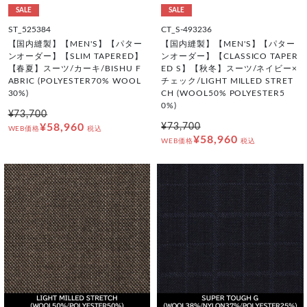
SALE
SALE
ST_525384
CT_S-493236
【国内縫製】【MEN'S】【パター
【国内縫製】【MEN'S】【パター
ンオーダー】【SLIM TAPERED】
ンオーダー】【CLASSICO TAPER
【春夏】スーツ/カーキ/BISHU F
ED S】【秋冬】スーツ/ネイビー×
ABRIC (POLYESTER70% WOOL
チェック/LIGHT MILLED STRET
30%)
CH (WOOL50% POLYESTER5
0%)
¥73,700
¥58,960
¥73,700
WEB価格
税込
¥58,960
WEB価格
税込