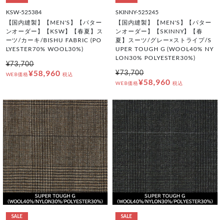
KSW-525384
SKINNY-525245
【国内縫製】【MEN'S】【パター
【国内縫製】【MEN'S】【パター
ンオーダー】【KSW】【春夏】ス
ンオーダー】【SKINNY】【春
ーツ/カーキ/BISHU FABRIC (PO
夏】スーツ/グレー×ストライプ/S
LYESTER70% WOOL30%)
UPER TOUGH G (WOOL40% NY
LON30% POLYESTER30%)
¥73,700
¥58,960
¥73,700
WEB価格
税込
¥58,960
WEB価格
税込
SALE
SALE