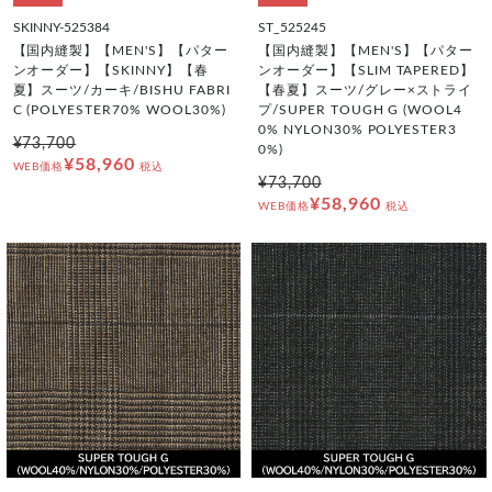
SKINNY-525384
ST_525245
【国内縫製】【MEN'S】【パター
【国内縫製】【MEN'S】【パター
ンオーダー】【SKINNY】【春
ンオーダー】【SLIM TAPERED】
夏】スーツ/カーキ/BISHU FABRI
【春夏】スーツ/グレー×ストライ
C (POLYESTER70% WOOL30%)
プ/SUPER TOUGH G (WOOL4
0% NYLON30% POLYESTER3
¥73,700
0%)
¥58,960
WEB価格
税込
¥73,700
¥58,960
WEB価格
税込