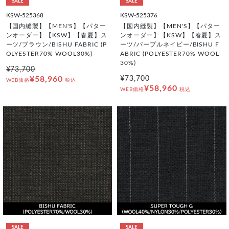
SALE
SALE
KSW-525368
KSW-525376
【国内縫製】【MEN'S】【パター
【国内縫製】【MEN'S】【パター
ンオーダー】【KSW】【春夏】ス
ンオーダー】【KSW】【春夏】ス
ーツ/ブラウン/BISHU FABRIC (P
ーツ/パープルネイビー/BISHU F
OLYESTER70% WOOL30%)
ABRIC (POLYESTER70% WOOL
30%)
¥73,700
¥58,960
¥73,700
WEB価格
税込
¥58,960
WEB価格
税込
SALE
SALE