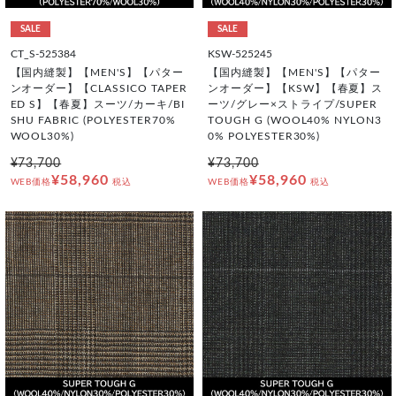
SALE
SALE
CT_S-525384
KSW-525245
【国内縫製】【MEN'S】【パター
【国内縫製】【MEN'S】【パター
ンオーダー】【CLASSICO TAPER
ンオーダー】【KSW】【春夏】ス
ED S】【春夏】スーツ/カーキ/BI
ーツ/グレー×ストライプ/SUPER
SHU FABRIC (POLYESTER70%
TOUGH G (WOOL40% NYLON3
WOOL30%)
0% POLYESTER30%)
¥73,700
¥73,700
¥58,960
¥58,960
WEB価格
税込
WEB価格
税込