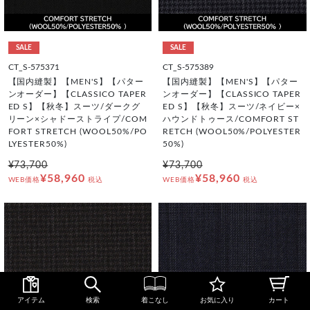
SALE
SALE
CT_S-575371
CT_S-575389
【国内縫製】【MEN'S】【パター
【国内縫製】【MEN'S】【パター
ンオーダー】【CLASSICO TAPER
ンオーダー】【CLASSICO TAPER
ED S】【秋冬】スーツ/ダークグ
ED S】【秋冬】スーツ/ネイビー×
リーン×シャドーストライプ/COM
ハウンドトゥース/COMFORT ST
FORT STRETCH (WOOL50%/PO
RETCH (WOOL50%/POLYESTER
LYESTER50%)
50%)
¥73,700
¥73,700
¥58,960
¥58,960
WEB価格
税込
WEB価格
税込
アイテム
検索
着こなし
お気に入り
カート