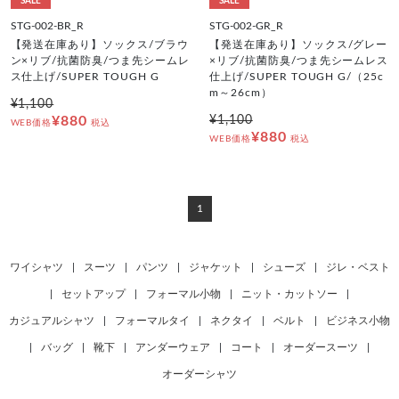
SALE
SALE
STG-002-BR_R
STG-002-GR_R
【発送在庫あり】ソックス/ブラウ
【発送在庫あり】ソックス/グレー
ン×リブ/抗菌防臭/つま先シームレ
×リブ/抗菌防臭/つま先シームレス
ス仕上げ/SUPER TOUGH G
仕上げ/SUPER TOUGH G/（25c
m～26cm）
¥1,100
¥880
¥1,100
WEB価格
税込
¥880
WEB価格
税込
1
ワイシャツ
|
スーツ
|
パンツ
|
ジャケット
|
シューズ
|
ジレ・ベスト
|
セットアップ
|
フォーマル小物
|
ニット・カットソー
|
カジュアルシャツ
|
フォーマルタイ
|
ネクタイ
|
ベルト
|
ビジネス小物
|
バッグ
|
靴下
|
アンダーウェア
|
コート
|
オーダースーツ
|
オーダーシャツ