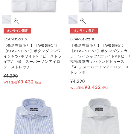
オンライン限定
オンライン限定
ECAM01-21_X
ECAM01-22_X
【発送在庫あり】【WEB限定】
【発送在庫あり】【WEB限定】
【BLACK LINE】ボタンダウンワ
【BLACK LINE】ボタンダウンカ
イシャツ/ホワイト×ドビーストラ
ラーワイシャツ/ホワイト×ドビー/
イプ/「4S」スーパーノンアイロ
襟袖裏別布：ハウンドトゥース
ン・ストレッチ
「4S」スーパーノンアイロン・ス
トレッチ
¥4,290
¥3,432
¥4,290
WEB価格
税込
¥3,432
WEB価格
税込