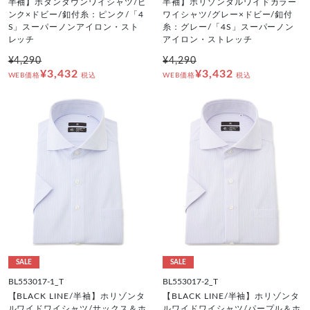
半袖】ボタンダウンワイシャツ/ピ
半袖】ホリゾンタルワイドカラー
ンク×ドビー/釦付糸：ピンク/「4
ワイシャツ/グレー×ドビー/釦付
S」スーパーノンアイロン・スト
糸：グレー/「4S」スーパーノン
レッチ
アイロン・ストレッチ
¥4,290
¥4,290
¥3,432
¥3,432
WEB価格
税込
WEB価格
税込
SALE
SALE
BL553017-1_T
BL553017-2_T
【BLACK LINE/半袖】ホリゾンタ
【BLACK LINE/半袖】ホリゾンタ
ルワイドワイシャツ/サックス＆ホ
ルワイドワイシャツ/パープル＆ホ