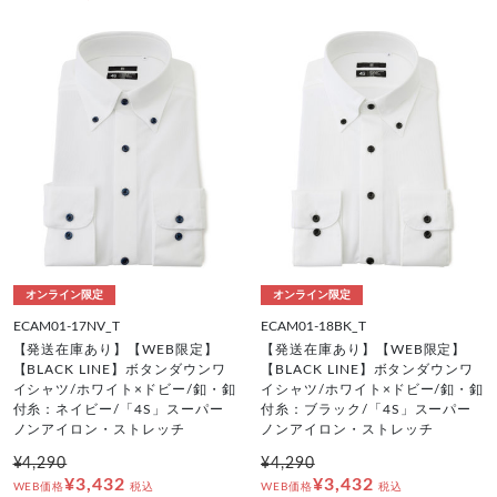
オンライン限定
オンライン限定
ECAM01-17NV_T
ECAM01-18BK_T
【発送在庫あり】【WEB限定】
【発送在庫あり】【WEB限定】
【BLACK LINE】ボタンダウンワ
【BLACK LINE】ボタンダウンワ
イシャツ/ホワイト×ドビー/釦・釦
イシャツ/ホワイト×ドビー/釦・釦
付糸：ネイビー/「4S」スーパー
付糸：ブラック/「4S」スーパー
ノンアイロン・ストレッチ
ノンアイロン・ストレッチ
¥4,290
¥4,290
¥3,432
¥3,432
WEB価格
税込
WEB価格
税込