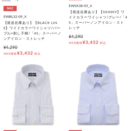
EWSK38-05_X
SALE
【発送在庫あり】【SKINNY】ワ
EWBL32-09_X
イドカラーワイシャツ/グレー/「4
S」スーパーノンアイロン・スト
【発送在庫あり】【BLACK LIN
レッチ
E】ワイドカラーワイシャツ/パー
プル×刺し子柄/「4S」スーパーノ
¥4,290
ンアイロン・ストレッチ
¥3,432
WEB価格
税込
¥4,290
¥3,432
WEB価格
税込