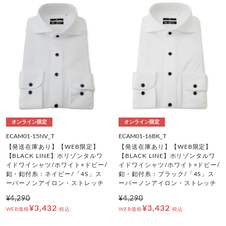
オンライン限定
オンライン限定
ECAM01-15NV_T
ECAM01-16BK_T
【発送在庫あり】【WEB限定】
【発送在庫あり】【WEB限定】
【BLACK LINE】ホリゾンタルワ
【BLACK LINE】ホリゾンタルワ
イドワイシャツ/ホワイト×ドビー/
イドワイシャツ/ホワイト×ドビー/
釦・釦付糸：ネイビー/「4S」ス
釦・釦付糸：ブラック/「4S」ス
ーパーノンアイロン・ストレッチ
ーパーノンアイロン・ストレッチ
¥4,290
¥4,290
¥3,432
¥3,432
WEB価格
税込
WEB価格
税込