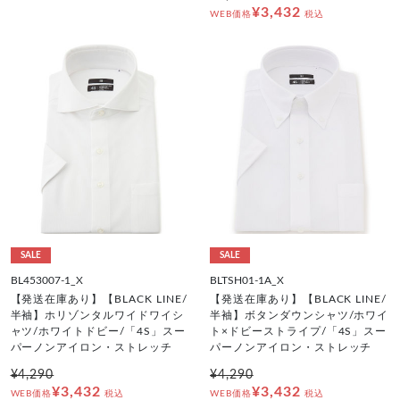
¥3,432
WEB価格
税込
SALE
SALE
BL453007-1_X
BLTSH01-1A_X
【発送在庫あり】【BLACK LINE/
【発送在庫あり】【BLACK LINE/
半袖】ホリゾンタルワイドワイシ
半袖】ボタンダウンシャツ/ホワイ
ャツ/ホワイトドビー/「4S」スー
ト×ドビーストライプ/「4S」スー
パーノンアイロン・ストレッチ
パーノンアイロン・ストレッチ
¥4,290
¥4,290
¥3,432
¥3,432
WEB価格
税込
WEB価格
税込