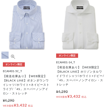
オンライン限定
ECAM01-14_T
オンライン限定
【発送在庫あり】【WEB限定】
ECAM01-5C_T
【BLACK LINE】ホリゾンタルワ
イドワイシャツ/ホワイト×ドビー/
【発送在庫あり】【WEB限定】
「4S」スーパーノンアイロン・ス
【BLACK LINE】ボタンダウンワ
トレッチ
イシャツ/ホワイト×ネイビースト
ライプ/「4S」スーパーノンアイ
¥4,290
ロン・ストレッチ
¥3,432
WEB価格
税込
¥4,290
¥3,432
WEB価格
税込