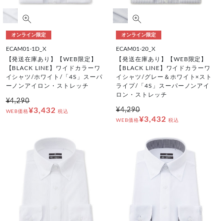
オンライン限定
オンライン限定
ECAM01-1D_X
ECAM01-20_X
【発送在庫あり】【WEB限定】
【発送在庫あり】【WEB限定】
【BLACK LINE】ワイドカラーワ
【BLACK LINE】ワイドカラーワ
イシャツ/ホワイト/「4S」スーパ
イシャツ/グレー＆ホワイト×スト
ーノンアイロン・ストレッチ
ライプ/「4S」スーパーノンアイ
ロン・ストレッチ
¥4,290
¥3,432
¥4,290
WEB価格
税込
¥3,432
WEB価格
税込