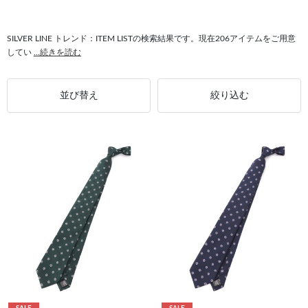
#小紋柄 トレンド
#シルクブレンド SILVER LINE
#小紋柄 SILVER LINE
#クラシカルな装い SILVER LINE
#個性を演出 トレンド
SILVER LINE トレンド：ITEM LISTの検索結果です。現在206アイテムをご用意
してい
...続きを読む
並び替え
絞り込む