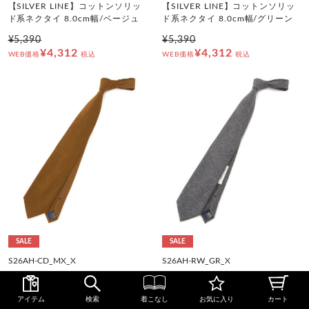
【SILVER LINE】コットンソリッ
【SILVER LINE】コットンソリッ
ド系ネクタイ 8.0cm幅/ベージュ
ド系ネクタイ 8.0cm幅/グリーン
¥5,390
¥5,390
¥4,312
¥4,312
WEB価格
税込
WEB価格
税込
SALE
SALE
S26AH-CD_MX_X
S26AH-RW_GR_X
【SILVER LINE】コットンソリッ
【SILVER LINE】ウールコットン
ド系ネクタイ 8.0cm幅/オレンジ
ブレンドソリッド系ネクタイ 8.0c
m幅/グレー/RE:NEWOOL
アイテム
検索
着こなし
お気に入り
カート
¥5,390