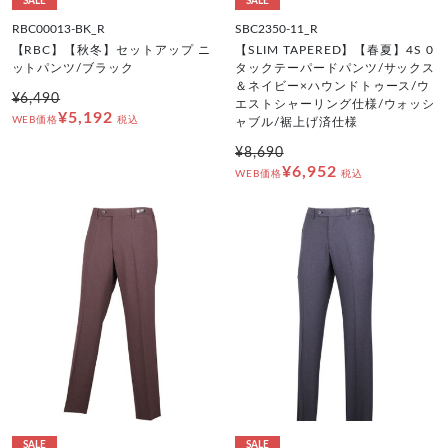
SALE
SALE
RBC00013-BK_R
SBC2350-11_R
【RBC】【秋冬】セットアップ ニ
【SLIM TAPERED】【春夏】4S 0
ットパンツ/ブラック
タックテーパードパンツ/サックス
＆ネイビー×ハウンドトゥース/ウ
¥6,490
エストシャーリング仕様/ウォッシ
¥5,192
WEB価格
税込
ャブル/裾上げ済仕様
¥8,690
¥6,952
WEB価格
税込
SALE
SALE