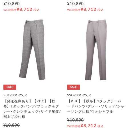
¥10,890
¥10,890
¥8,712
¥8,712
WEB価格
税込
WEB価格
税込
SALE
SALE
SBT2301-25_R
SSG2301-25_R
【発送在庫あり】【RBC】【秋
【RBC】【秋冬】1タックテーパ
冬】2タックパンツ/ブラック＆グ
ードパンツ/グレー×ソリッド/シャ
レー×グレンチェック/サイド尾錠/
ーリング仕様/ウォシャブル
裾上げ済仕様
¥10,890
¥10,890
¥8,712
WEB価格
税込