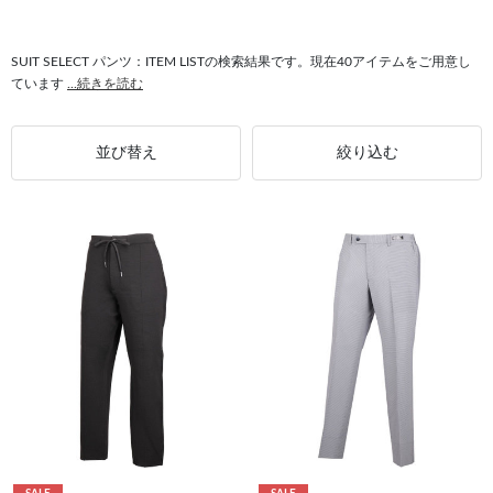
#スリム SUIT SELECT
#セーター SUIT SELECT
#タイト SUIT SELECT
#快適 SUIT SELECT
#テーパードパンツ SUIT SELECT
SUIT SELECT パンツ：ITEM LISTの検索結果です。現在40アイテムをご用意し
ています
...続きを読む
並び替え
絞り込む