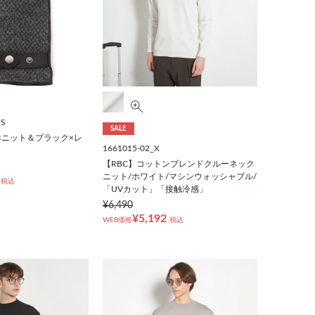
_S
SALE
×ニット＆ブラック×レ
1661015-02_X
【RBC】コットンブレンドクルーネック
ニット/ホワイト/マシンウォッシャブル/
税込
「UVカット」「接触冷感」
¥6,490
¥5,192
WEB価格
税込