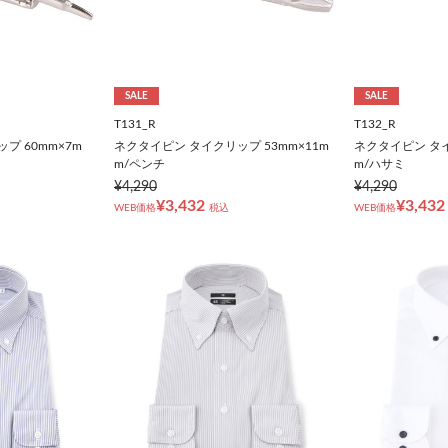
SALE
SALE
T131_R
T132_R
プ 60mm×7m
ネクタイピン タイクリップ 53mm×11m
ネクタイピン タイ
m/ペンチ
m/ハサミ
¥4,290
¥4,290
¥3,432
¥3,432
WEB価格
税込
WEB価格