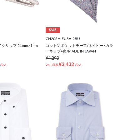
SALE
CH20SH-FUSA-2BU
クリップ 51mm×14m
コットンポケットチーフ/ネイビー×カラ
ーネップ+房/MADE IN JAPAN
¥4,290
¥3,432
税込
WEB価格
税込