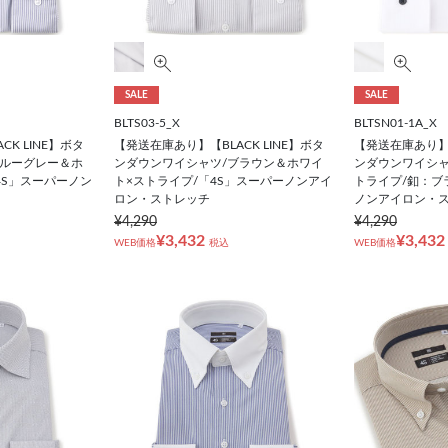
SALE
SALE
BLTS03-5_X
BLTSN01-1A_X
K LINE】ボタ
【発送在庫あり】【BLACK LINE】ボタ
【発送在庫あり】【
ブルーグレー＆ホ
ンダウンワイシャツ/ブラウン＆ホワイ
ンダウンワイシャ
4S」スーパーノン
ト×ストライプ/「4S」スーパーノンアイ
トライプ/釦：ブ
ロン・ストレッチ
ノンアイロン・
¥4,290
¥4,290
¥3,432
¥3,432
WEB価格
税込
WEB価格