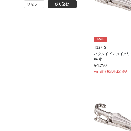
リセット
絞り込む
バッグ
シューズ
靴下
SALE
T127_S
アンダーウェア
ネクタイピン タイクリッ
m/傘
¥4,290
コート
¥3,432
WEB価格
税込
オーダースーツ
オーダーシャツ