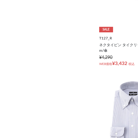
SALE
T127_R
ネクタイピン タイクリッ
m/傘
¥4,290
¥3,432
WEB価格
税込