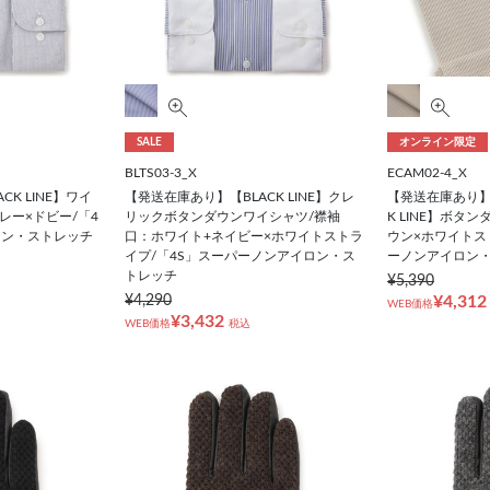
SALE
オンライン限定
BLTS03-3_X
ECAM02-4_X
K LINE】ワイ
【発送在庫あり】【BLACK LINE】クレ
【発送在庫あり】
レー×ドビー/「4
リックボタンダウンワイシャツ/襟袖
K LINE】ボタ
ロン・ストレッチ
口：ホワイト+ネイビー×ホワイトストラ
ウン×ホワイトス
イプ/「4S」スーパーノンアイロン・ス
ーノンアイロン
トレッチ
¥5,390
¥4,290
¥4,312
WEB価格
¥3,432
WEB価格
税込