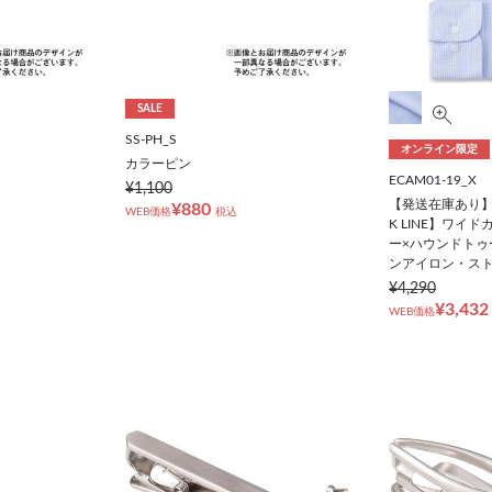
SALE
SS-PH_S
オンライン限定
カラーピン
ECAM01-19_X
¥1,100
【発送在庫あり】
¥880
WEB価格
税込
K LINE】ワイ
ー×ハウンドトゥ
ンアイロン・ス
¥4,290
¥3,432
WEB価格