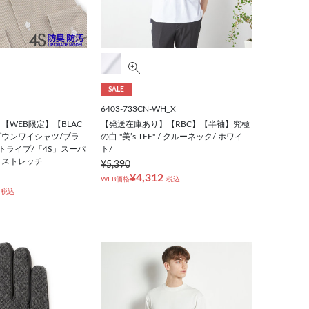
SALE
6403-733CN-WH_X
【WEB限定】【BLAC
【発送在庫あり】【RBC】【半袖】究極
ンダウンワイシャツ/ブラ
の白 "美’s TEE" / クルーネック/ ホワイ
トライプ/「4S」スーパ
ト/
・ストレッチ
¥5,390
¥4,312
WEB価格
税込
税込