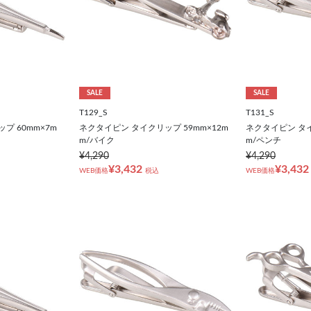
SALE
SALE
T129_S
T131_S
プ 60mm×7m
ネクタイピン タイクリップ 59mm×12m
ネクタイピン タイ
m/バイク
m/ペンチ
¥4,290
¥4,290
¥3,432
¥3,432
WEB価格
税込
WEB価格