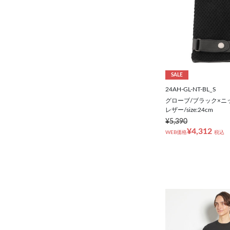
SALE
24AH-GL-NT-BL_S
グローブ/ブラック×ニ
レザー/size:24cm
¥5,390
¥4,312
WEB価格
税込