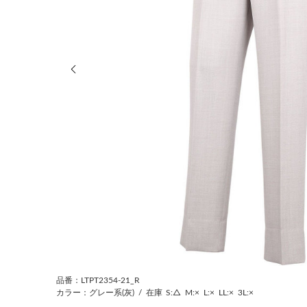
前の画像
品番：LTPT2354-21_R
カラー：グレー系(灰)
/
在庫
S:△
M:×
L:×
LL:×
3L:×