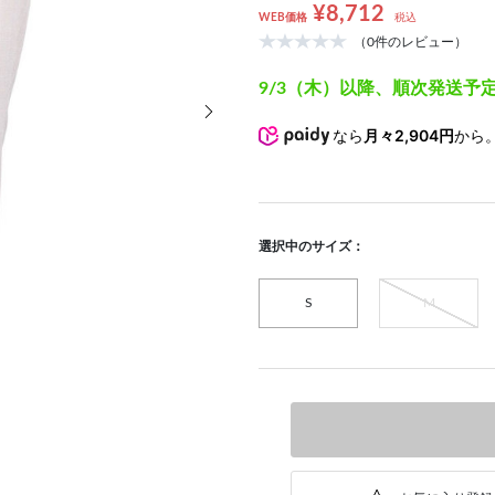
¥8,712
WEB価格
税込
（0件のレビュー）
9/3（木）以降、順次発送予
次の画像
なら
月々2,904円
から
選択中のサイズ：
S
M