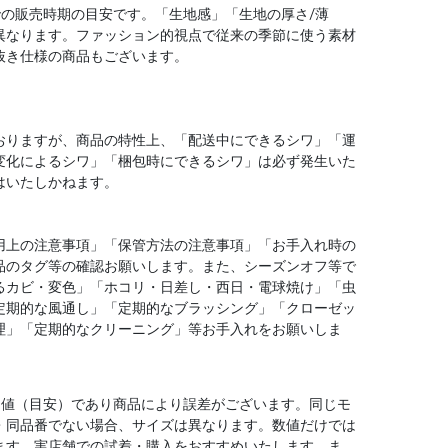
での販売時期の目安です。「生地感」「生地の厚さ/薄
異なります。ファッション的視点で従来の季節に使う素材
抜き仕様の商品もございます。
おりますが、商品の特性上、「配送中にできるシワ」「運
変化によるシワ」「梱包時にできるシワ」は必ず発生いた
はいたしかねます。
用上の注意事項」「保管方法の注意事項」「お手入れ時の
品のタグ等の確認お願いします。また、シーズンオフ等で
るカビ・変色」「ホコリ・日差し・西日・電球焼け」「虫
定期的な風通し」「定期的なブラッシング」「クローゼッ
理」「定期的なクリーニング」等お手入れをお願いしま
均値（目安）であり商品により誤差がございます。同じモ
・同品番でない場合、サイズは異なります。数値だけでは
ます。実店舗での試着・購入をおすすめいたします。ま