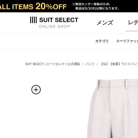
レ
メンズ
カテゴリ
スーツファッ
SUIT SELECT | スーツセレクト公式通販
パンツ
【SL】【春夏】ワイドパン