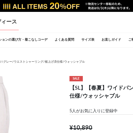
ディース
ションの選び方・着こなしコーデ
よくある質問
サイズ表
お直しガイド
ご
ツ/グレー/ウエストシャーリング/裾上げ済仕様/ウォッシャブル
SALE
【SL】【春夏】ワイドパ
仕様/ウォッシャブル
5
人がお気に入りに登録中
¥10,890