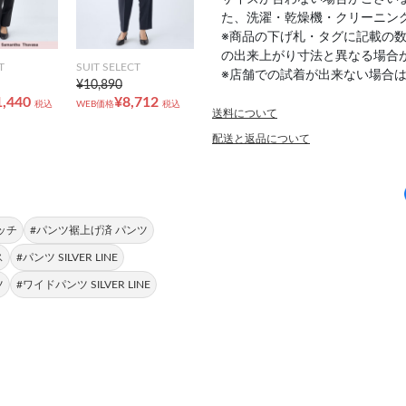
た、洗濯・乾燥機・クリーニン
※商品の下げ札・タグに記載の
の出来上がり寸法と異なる場合
T
SUIT SELECT
※店舗での試着が出来ない場合
¥10,890
1,440
¥8,712
税込
WEB価格
税込
送料について
配送と返品について
ッチ
#パンツ裾上げ済 パンツ
ス
#パンツ SILVER LINE
ツ
#ワイドパンツ SILVER LINE