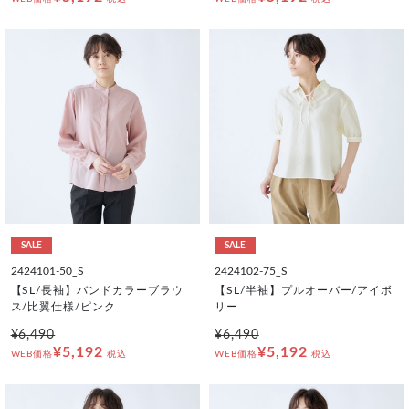
SALE
SALE
2424101-50_S
2424102-75_S
【SL/長袖】バンドカラーブラウ
【SL/半袖】プルオーバー/アイボ
ス/比翼仕様/ピンク
リー
¥6,490
¥6,490
¥5,192
¥5,192
WEB価格
税込
WEB価格
税込