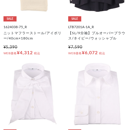
SALE
SALE
1624038-75_R
LTB7201A-1A_R
ニットマフラーストール/アイボリ
【SL/9分袖】プルオーバーブラウ
ー/40cm×180cm
ス/ネイビー/ウォッシャブル
¥5,390
¥7,590
¥4,312
¥6,072
WEB価格
税込
WEB価格
税込