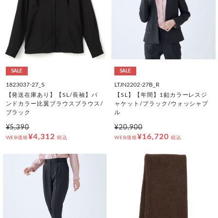
SALE
SALE
1823037-27_S
LTJN2202-27B_R
【発送在庫あり】【SL/長袖】バ
【SL】【年間】1釦カラーレスジ
ンドカラー比翼ブラウスブラウス/
ャケット/ブラック/ウォッシャブ
ブラック
ル
¥5,390
¥20,900
¥4,312
¥16,720
WEB価格
税込
WEB価格
税込