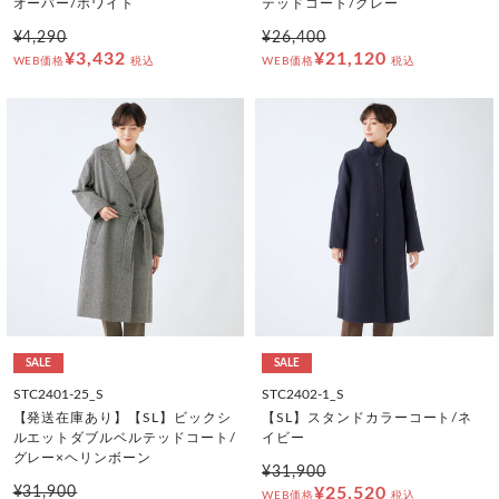
オーバー/ホワイト
テッドコート/グレー
¥4,290
¥26,400
¥3,432
¥21,120
WEB価格
税込
WEB価格
税込
SALE
SALE
STC2401-25_S
STC2402-1_S
【発送在庫あり】【SL】ビックシ
【SL】スタンドカラーコート/ネ
ルエットダブルベルテッドコート/
イビー
グレー×ヘリンボーン
¥31,900
¥31,900
¥25,520
WEB価格
税込