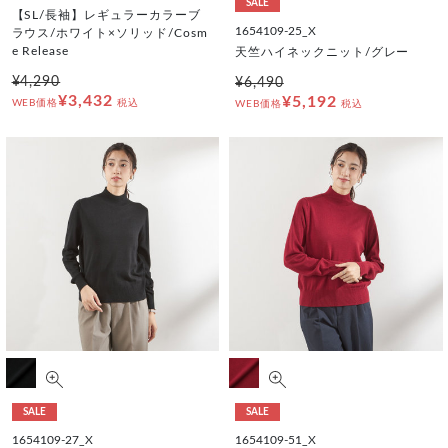
SALE
【SL/長袖】レギュラーカラーブ
1654109-25_X
ラウス/ホワイト×ソリッド/Cosm
e Release
天竺ハイネックニット/グレー
¥4,290
¥6,490
¥3,432
¥5,192
WEB価格
税込
WEB価格
税込
SALE
SALE
1654109-27_X
1654109-51_X