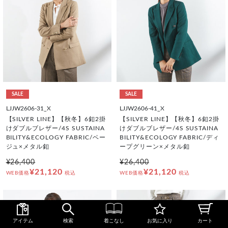
SALE
SALE
LJJW2606-31_X
LJJW2606-41_X
【SILVER LINE】【秋冬】6釦2掛
【SILVER LINE】【秋冬】6釦2掛
けダブルブレザー/4S SUSTAINA
けダブルブレザー/4S SUSTAINA
BILITY&ECOLOGY FABRIC/ベー
BILITY&ECOLOGY FABRIC/ディ
ジュ×メタル釦
ープグリーン×メタル釦
¥26,400
¥26,400
¥21,120
¥21,120
WEB価格
税込
WEB価格
税込
アイテム
検索
着こなし
お気に入り
カート