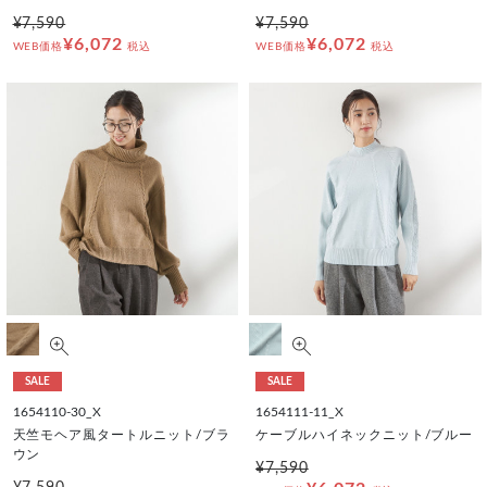
¥7,590
¥7,590
¥6,072
¥6,072
WEB価格
税込
WEB価格
税込
SALE
SALE
1654110-30_X
1654111-11_X
天竺モヘア風タートルニット/ブラ
ケーブルハイネックニット/ブルー
ウン
¥7,590