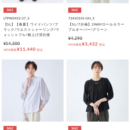
SALE
SALE
LTPW2452-27_S
724101SS-GN_S
【SL】【春夏】ワイドパンツ/ブ
【SL/7分袖】2WAYロールカラー
ラック/ウエストシャーリング/ウ
プルオーバー/グリーン
ォッシャブル/裾上げ済仕様
¥4,290
¥14,300
¥3,432
WEB価格
税込
¥11,440
WEB価格
税込
SALE
SALE