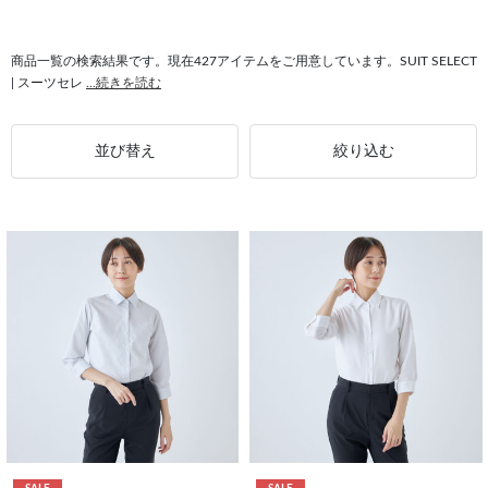
#日本製 センターベント
#トップス ストレッチ
#シャツ フィット感
#日本製 サイドベンツ
#レディース トップス
#トップス 快適
商品一覧の検索結果です。現在427アイテムをご用意しています。SUIT SELECT
| スーツセレ
...続きを読む
#トップス SILVER LINE
並び替え
絞り込む