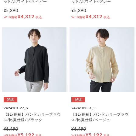
ット/ホワイト×ネイビー
ット/ホワイト×グレー
¥5,390
¥5,390
¥4,312
¥4,312
WEB価格
税込
WEB価格
税込
SALE
SALE
2424101-27_S
2424101-31_S
【SL/長袖】バンドカラーブラウ
【SL/長袖】バンドカラーブラウ
ス/比翼仕様/ブラック
ス/比翼仕様/ベージュ
¥6,490
¥6,490
¥5,192
¥5,192
WEB価格
税込
WEB価格
税込