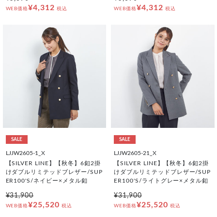
¥4,312
¥4,312
WEB価格
税込
WEB価格
税込
SALE
SALE
LJJW2605-1_X
LJJW2605-21_X
【SILVER LINE】【秋冬】6釦2掛
【SILVER LINE】【秋冬】6釦2掛
けダブルリミテッドブレザー/SUP
けダブルリミテッドブレザー/SUP
ER100'S/ネイビー×メタル釦
ER100'S/ライトグレー×メタル釦
¥31,900
¥31,900
¥25,520
¥25,520
WEB価格
税込
WEB価格
税込