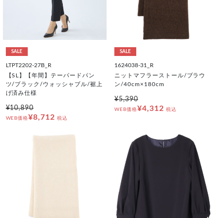
SALE
SALE
LTPT2202-27B_R
1624038-31_R
【SL】【年間】テーパードパン
ニットマフラーストール/ブラウ
ツ/ブラック/ウォッシャブル/裾上
ン/40cm×180cm
げ済み仕様
¥5,390
¥10,890
¥4,312
WEB価格
税込
¥8,712
WEB価格
税込