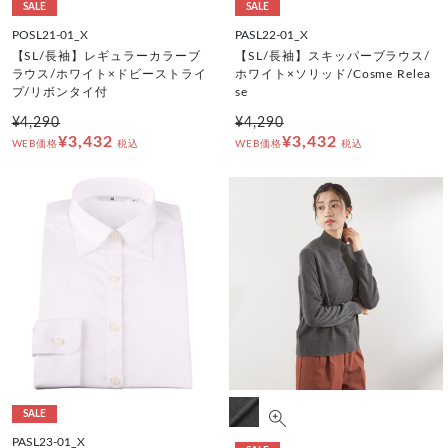
SALE
SALE
POSL21-01_X
PASL22-01_X
【SL/長袖】レギュラーカラーブ
【SL/長袖】スキッパーブラウス/
ラウス/ホワイト×ドビーストライ
ホワイト×ソリッド/Cosme Relea
プ/リボンタイ付
se
¥4,290
¥4,290
¥3,432
¥3,432
WEB価格
税込
WEB価格
税込
SALE
PASL23-01_X