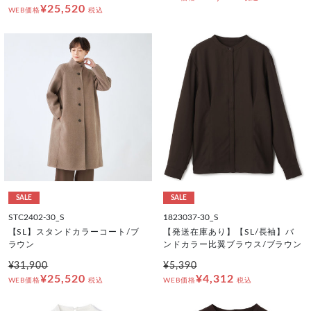
¥25,520
WEB価格
税込
SALE
SALE
STC2402-30_S
1823037-30_S
【SL】スタンドカラーコート/ブ
【発送在庫あり】【SL/長袖】バ
ラウン
ンドカラー比翼ブラウス/ブラウン
¥31,900
¥5,390
¥25,520
¥4,312
WEB価格
税込
WEB価格
税込