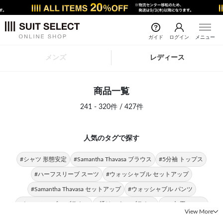
ガイド
ログイン
メニュー
メンズ
レディース
商品一覧
241 - 320件 / 427件
人気のタグで探す
#シャツ 形態安定
#Samantha Thavasa ブラウス
#5分袖 トップス
#ハーフスリーブ スーツ
#ウォッシャブル セットアップ
#Samantha Thavasa セットアップ
#ウォッシャブル パンツ
#ウォッシャブル ブラウス
#透けにくい ブラウス
#UV加工 シャツ
View More
#接触冷感 シャツ
#裾上げ済み パンツ
#日本製 SUIT SELECT