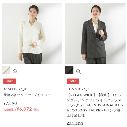
SALE
SALE
1654112-75_X
STP2601-25_X
天竺Vネックニット/イエロー
【RELAX WIDE】【秋冬】 1釦シ
ングルジャケットワイドパンツス
¥7,590
ーツ/グレー/4S SUSTAINABILITY
¥6,072
WEB価格
税込
&ECOLOGY FABRIC/※パンツ裾
上げ済仕様
¥31,900