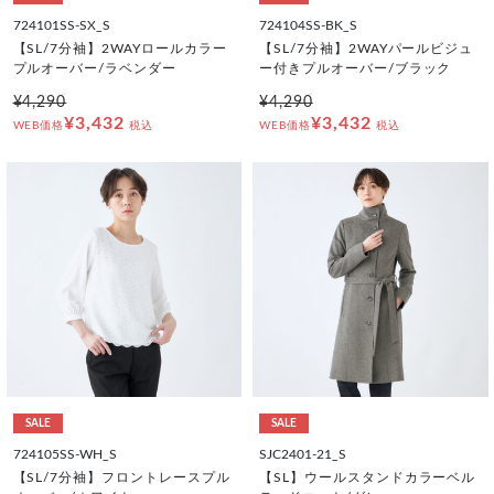
724101SS-SX_S
724104SS-BK_S
【SL/7分袖】2WAYロールカラー
【SL/7分袖】2WAYパールビジュ
プルオーバー/ラベンダー
ー付きプルオーバー/ブラック
¥4,290
¥4,290
¥3,432
¥3,432
WEB価格
税込
WEB価格
税込
SALE
SALE
724105SS-WH_S
SJC2401-21_S
【SL/7分袖】フロントレースプル
【SL】ウールスタンドカラーベル