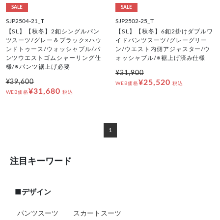
SALE
SALE
SJP2504-21_T
SJP2502-25_T
【SL】【秋冬】2釦シングルパン
【SL】【秋冬】6釦2掛けダブルワ
ツスーツ/グレー＆ブラック×ハウ
イドパンツスーツ/グレーグリー
ンドトゥース/ウォッシャブル/パ
ン/ウエスト内側アジャスター/ウ
ンツウエストゴムシャーリング仕
ォッシャブル/※裾上げ済み仕様
様/※パンツ裾上げ必要
¥31,900
¥39,600
¥25,520
WEB価格
税込
¥31,680
WEB価格
税込
1
注目キーワード
■デザイン
パンツスーツ
スカートスーツ