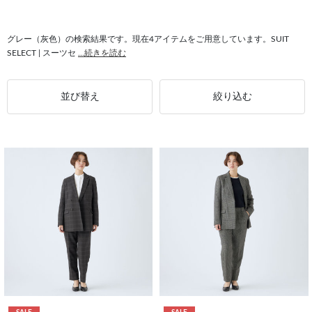
#スーツ ビジネススタイル
#テーパードパンツ 4Sノンアイロン
#スーツ 最短発送
#4S スーツ
#スーツ 4Sノンアイロン
グレー（灰色）の検索結果です。現在4アイテムをご用意しています。SUIT
SELECT | スーツセ
...続きを読む
#ジャケット ストレッチ
並び替え
絞り込む