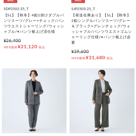
SALE
SALE
SDP2502-25_T
SJP2503-21_T
【SL】【秋冬】4釦1掛けダブルパ
【発送在庫あり】【SL】【秋冬】
ンツスーツ/グレー×チェック/パン
2釦シングルパンツスーツ/グレー
ツウエストシャーリング/ウォッシ
＆ブラック×グレンチェック/ウォ
ャブル/※パンツ裾上げ済仕様
ッシャブル/パンツウエストゴムシ
ャーリング仕様/※パンツ裾上げ必
¥26,400
要
¥21,120
WEB価格
税込
¥39,600
¥31,680
WEB価格
税込