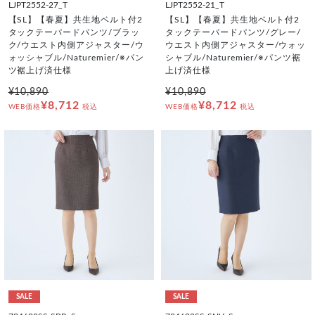
LJPT2552-27_T
LJPT2552-21_T
【SL】【春夏】共生地ベルト付2
【SL】【春夏】共生地ベルト付2
タックテーパードパンツ/ブラッ
タックテーパードパンツ/グレー/
ク/ウエスト内側アジャスター/ウ
ウエスト内側アジャスター/ウォッ
ォッシャブル/Naturemier/※パン
シャブル/Naturemier/※パンツ裾
ツ裾上げ済仕様
上げ済仕様
¥10,890
¥10,890
¥8,712
¥8,712
WEB価格
税込
WEB価格
税込
SALE
SALE