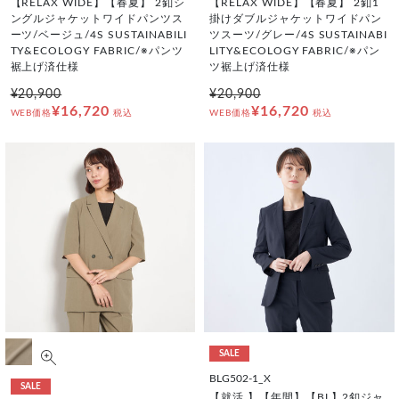
【RELAX WIDE】【春夏】 2釦シ
【RELAX WIDE】【春夏】 2釦1
ングルジャケットワイドパンツス
掛けダブルジャケットワイドパン
ーツ/ベージュ/4S SUSTAINABILI
ツスーツ/グレー/4S SUSTAINABI
TY&ECOLOGY FABRIC/※パンツ
LITY&ECOLOGY FABRIC/※パン
裾上げ済仕様
ツ裾上げ済仕様
¥20,900
¥20,900
¥16,720
¥16,720
WEB価格
税込
WEB価格
税込
SALE
BLG502-1_X
SALE
【就活.】【年間】【BL】2釦ジャ