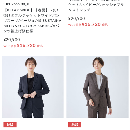
SJPH2655-30_X
ケット/ネイビー/ウォッシャブル
＆ストレッチ
【RELAX WIDE】【春夏】 2釦1
掛けダブルジャケットワイドパン
¥20,900
ツスーツ/ベージュ/4S SUSTAINA
¥16,720
WEB価格
税込
BILITY&ECOLOGY FABRIC/※パ
ンツ裾上げ済仕様
¥20,900
¥16,720
WEB価格
税込
SALE
SALE