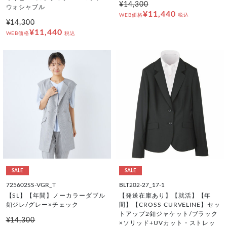
¥14,300
ウォシャブル
¥11,440
WEB価格
税込
¥14,300
¥11,440
WEB価格
税込
SALE
SALE
725602SS-VGR_T
BLT202-27_17-1
【SL】【年間】ノーカラーダブル
【発送在庫あり】【就活】【年
釦ジレ/グレー×チェック
間】【CROSS CURVELINE】セッ
トアップ2釦ジャケット/ブラック
¥14,300
×ソリッド+UVカット・ストレッ