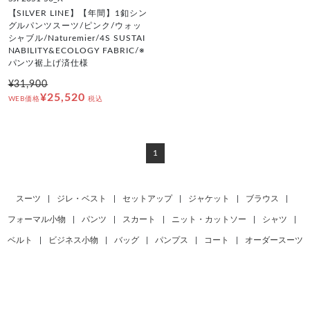
【SILVER LINE】【年間】1釦シン
グルパンツスーツ/ピンク/ウォッ
シャブル/Naturemier/4S SUSTAI
NABILITY&ECOLOGY FABRIC/※
パンツ裾上げ済仕様
¥31,900
¥25,520
WEB価格
税込
1
スーツ
|
ジレ・ベスト
|
セットアップ
|
ジャケット
|
ブラウス
|
フォーマル小物
|
パンツ
|
スカート
|
ニット・カットソー
|
シャツ
|
ベルト
|
ビジネス小物
|
バッグ
|
パンプス
|
コート
|
オーダースーツ