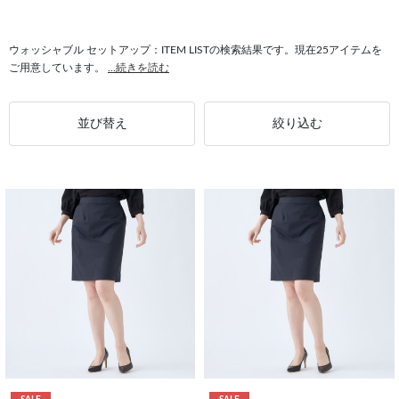
#レディース セットアップ対応
#ウォッシャブル パンツ裾上げ済
#セットアップ対応 ストレッチ
#ウォッシャブル セットアップ対応
ウォッシャブル セットアップ：ITEM LISTの検索結果です。現在25アイテムを
ご用意しています。
...続きを読む
#セットアップ対応 オールシーズン
#セットアップ対応 快適
#ハイウエスト セットアップ対応
#セットアップ対応 4Sノンアイロン
並び替え
絞り込む
#セットアップ対応 パンツ裾上げ済
#セットアップ対応 4S