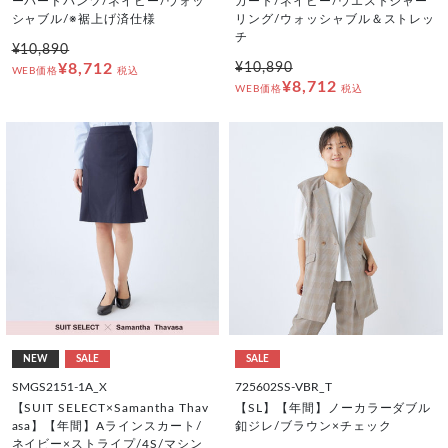
ーパードパンツ/ネイビー/ウォッ
カート/ネイビー/ウエストシャー
シャブル/※裾上げ済仕様
リング/ウォッシャブル＆ストレッ
チ
¥10,890
¥8,712
¥10,890
WEB価格
税込
¥8,712
WEB価格
税込
NEW
SALE
SALE
SMGS2151-1A_X
725602SS-VBR_T
【SUIT SELECT×Samantha Thav
【SL】【年間】ノーカラーダブル
asa】【年間】Aラインスカート/
釦ジレ/ブラウン×チェック
ネイビー×ストライプ/4S/マシン