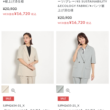
※裾上げ済仕様
ーツ/グレー/4S SUSTAINABILITY
&ECOLOGY FABRIC/※パンツ裾
¥20,900
上げ済仕様
¥16,720
WEB価格
税込
¥20,900
¥16,720
WEB価格
税込
SALE
SALE
SJPH2654-31_X
SJPH2655-21_X