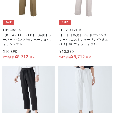
SALE
SALE
LTPT2351-30_R
LTPT2354-21_R
【RELAX TAPERED】【年間】テ
【SL】【春夏】ワイドパンツ/グ
ーパードパンツ/モカベージュ/ウ
レー/ウエストシャーリング/裾上
ォッシャブル
げ済仕様/ウォッシャブル
¥10,890
¥10,890
¥8,712
¥8,712
WEB価格
税込
WEB価格
税込