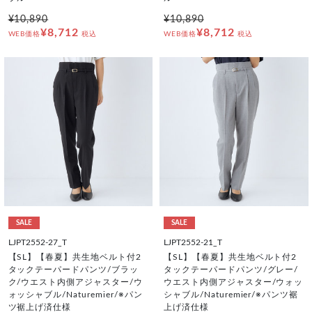
¥10,890
¥10,890
¥8,712
¥8,712
WEB価格
税込
WEB価格
税込
SALE
SALE
LJPT2552-27_T
LJPT2552-21_T
【SL】【春夏】共生地ベルト付2
【SL】【春夏】共生地ベルト付2
タックテーパードパンツ/ブラッ
タックテーパードパンツ/グレー/
ク/ウエスト内側アジャスター/ウ
ウエスト内側アジャスター/ウォッ
ォッシャブル/Naturemier/※パン
シャブル/Naturemier/※パンツ裾
ツ裾上げ済仕様
上げ済仕様