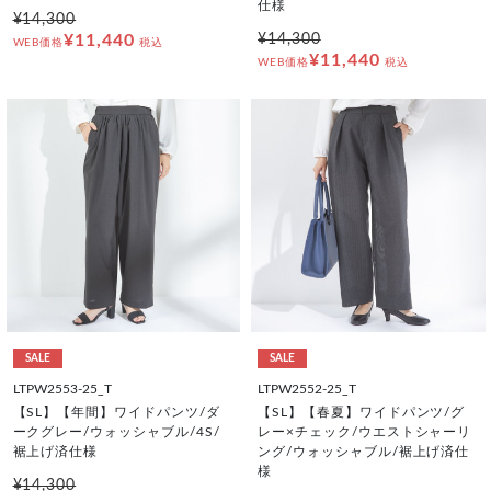
仕様
¥14,300
¥11,440
¥14,300
WEB価格
税込
¥11,440
WEB価格
税込
SALE
SALE
LTPW2553-25_T
LTPW2552-25_T
【SL】【年間】ワイドパンツ/ダ
【SL】【春夏】ワイドパンツ/グ
ークグレー/ウォッシャブル/4S/
レー×チェック/ウエストシャーリ
裾上げ済仕様
ング/ウォッシャブル/裾上げ済仕
様
¥14,300