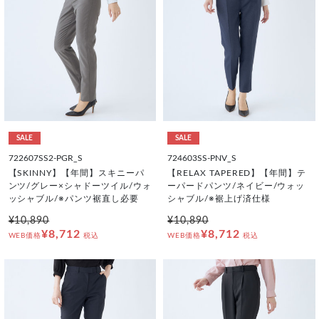
SALE
SALE
722607SS2-PGR_S
724603SS-PNV_S
【SKINNY】【年間】スキニーパ
【RELAX TAPERED】【年間】テ
ンツ/グレー×シャドーツイル/ウォ
ーパードパンツ/ネイビー/ウォッ
ッシャブル/※パンツ裾直し必要
シャブル/※裾上げ済仕様
¥10,890
¥10,890
¥8,712
¥8,712
WEB価格
税込
WEB価格
税込