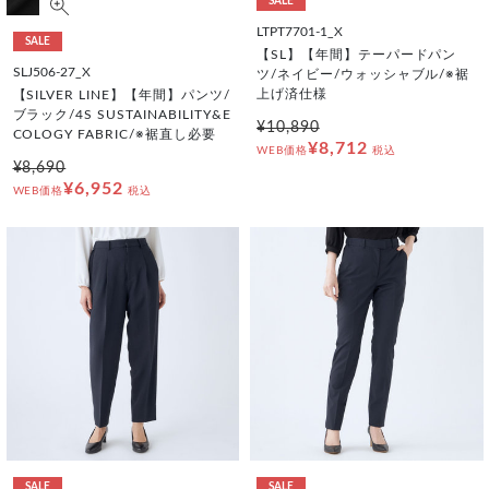
SALE
LTPT7701-1_X
SALE
【SL】【年間】テーパードパン
SLJ506-27_X
ツ/ネイビー/ウォッシャブル/※裾
上げ済仕様
【SILVER LINE】【年間】パンツ/
ブラック/4S SUSTAINABILITY&E
¥10,890
COLOGY FABRIC/※裾直し必要
¥8,712
WEB価格
税込
¥8,690
¥6,952
WEB価格
税込
SALE
SALE