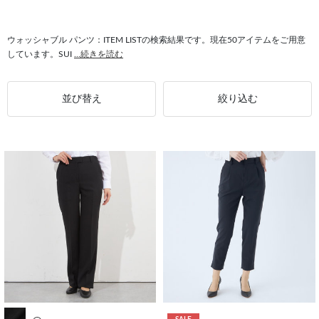
#パンツスーツ ウォッシャブル
#パンツ裾上げ済 パンツ
#オールシーズン パンツ
#ウォッシャブル パンツ裾上げ済
ウォッシャブル パンツ：ITEM LISTの検索結果です。現在50アイテムをご用意
しています。SUI
...続きを読む
#パンツ センタープレス
#パンツ ストレッチ
#SUIT SELECT パンツ
#パンツ 春夏
#パンツ フィット感
並び替え
絞り込む