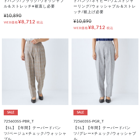
トパンツ/ブラック/ウォッシャブ
トパンツ/ネイビー/ウエストシャ
ル＆ストレッチ※裾直し必要
ーリング/ウォッシャブル＆ストレ
ッチ/裾上げ必要
¥10,890
¥8,712
¥10,890
WEB価格
税込
¥8,712
WEB価格
税込
SALE
SALE
725603SS-PBR_T
725603SS-PGR_T
【SL】【年間】テーパードパン
【SL】【年間】テーパードパン
ツ/ベージュ×チェック/ウォッシャ
ツ/グレー×チェック/ウォッシャブ
ブル
ル