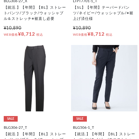
BLG306-27_X
LTPT7701-1_T
【就活.】【年間】【BL】ストレー
【SL】【年間】テーパードパン
トパンツ/ブラック/ウォッシャブ
ツ/ネイビー/ウォッシャブル/※裾
ル＆ストレッチ※裾直し必要
上げ済仕様
¥10,890
¥10,890
¥8,712
¥8,712
WEB価格
税込
WEB価格
税込
SALE
SALE
BLG306-27_T
BLG506-1_T
【就活.】【年間】【BL】ストレー
【就活.】【年間】【BL】ストレー