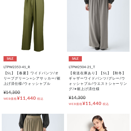
SALE
SALE
LTPW2353-41_R
LTPW2504-21_T
【SL】【春夏】ワイドパンツ/オ
【発送在庫あり】【SL】【秋冬】
リーブグリーン+シアサッカー/裾
ギャザーワイドパンツ/グレー/ウ
上げ済仕様/ウォッシャブル
ォッシャブル/ウエストシャーリン
グ/※裾上げ済仕様
¥14,300
¥11,440
¥14,300
WEB価格
税込
¥11,440
WEB価格
税込