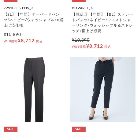
725103SS-PNV_X
BLG506-1_X
【SL】【年間】テーパードパン
【就活.】【年間】【BL】ストレー
ツ/ネイビー/ウォッシャブル/※裾
トパンツ/ネイビー/ウエストシャ
上げ済仕様
ーリング/ウォッシャブル＆ストレ
ッチ/裾上げ必要
¥10,890
¥8,712
¥10,890
WEB価格
税込
¥8,712
WEB価格
税込
SALE
SALE