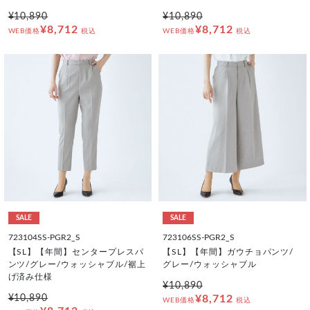
¥10,890
¥10,890
¥8,712
¥8,712
WEB価格
税込
WEB価格
税込
SALE
SALE
723104SS-PGR2_S
723106SS-PGR2_S
【SL】【年間】センタープレスパ
【SL】【年間】ガウチョパンツ/
ンツ/グレー/ウォッシャブル/裾上
グレー/ウォッシャブル
げ済み仕様
¥10,890
¥10,890
¥8,712
WEB価格
税込