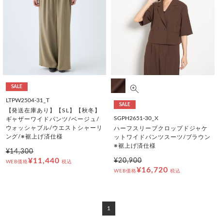
SALE
LTPW2504-31_T
SALE
【発送在庫あり】【SL】【秋冬】
SGPH2651-30_X
ギャザーワイドパンツ/ベージュ/
ウォッシャブル/ウエストシャーリ
ハーフスリーブクロップドジャケ
ング/※裾上げ済仕様
ットワイドパンツスーツ/ブラウン
※裾上げ済仕様
¥14,300
¥11,440
¥20,900
WEB価格
税込
¥16,720
WEB価格
税込
1