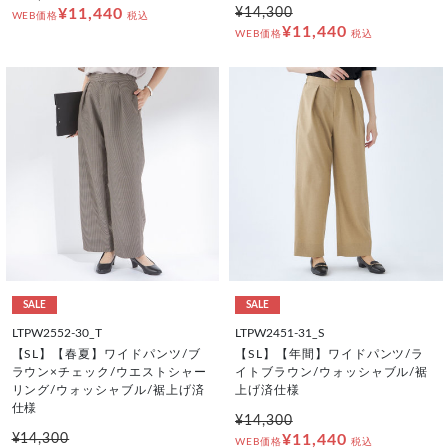
¥11,440
¥14,300
WEB価格
税込
¥11,440
WEB価格
税込
SALE
SALE
LTPW2552-30_T
LTPW2451-31_S
【SL】【春夏】ワイドパンツ/ブ
【SL】【年間】ワイドパンツ/ラ
ラウン×チェック/ウエストシャー
イトブラウン/ウォッシャブル/裾
リング/ウォッシャブル/裾上げ済
上げ済仕様
仕様
¥14,300
¥14,300
¥11,440
WEB価格
税込