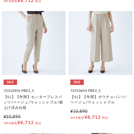
¥8,712
WEB価格
税込
SALE
SALE
723104SS-PBE2_S
723106SS-PBE2_S
【SL】【年間】センタープレスパ
【SL】【年間】ガウチョパンツ/
ンツ/ベージュ/ウォッシャブル/裾
ベージュ/ウォッシャブル
上げ済み仕様
¥10,890
¥10,890
¥8,712
WEB価格
税込
¥8,712
WEB価格
税込