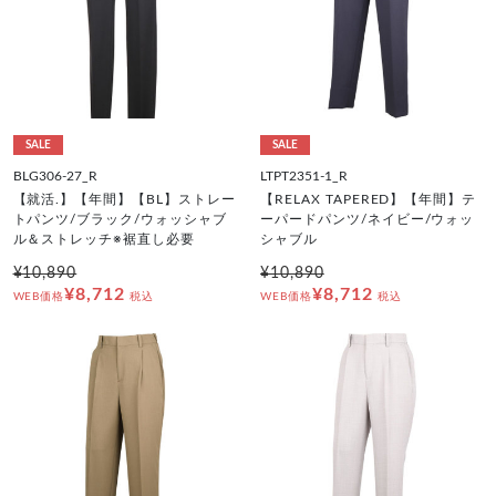
SALE
SALE
BLG306-27_R
LTPT2351-1_R
【就活.】【年間】【BL】ストレー
【RELAX TAPERED】【年間】テ
トパンツ/ブラック/ウォッシャブ
ーパードパンツ/ネイビー/ウォッ
ル＆ストレッチ※裾直し必要
シャブル
¥10,890
¥10,890
¥8,712
¥8,712
WEB価格
税込
WEB価格
税込