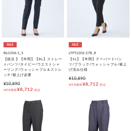
SALE
SALE
BLG506-1_S
LTPT2202-27B_R
【就活.】【年間】【BL】ストレー
【SL】【年間】テーパードパン
トパンツ/ネイビー/ウエストシャ
ツ/ブラック/ウォッシャブル/裾上
ーリング/ウォッシャブル＆ストレ
げ済み仕様
ッチ/裾上げ必要
¥10,890
¥10,890
¥8,712
WEB価格
税込
¥8,712
WEB価格
税込