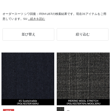
#ノーベント シワ回復
#胸ポケット シワ回復
#サイドベンツ シワ回復
#シワ回復 RELAX TAPERED
#シワ回復 レディース
#シワ回復 SUIT SELECT
オーダースーツ シワ回復：ITEM LISTの検索結果です。現在31アイテムをご用
意しています。SU
...続きを読む
#タックあり シワ回復
#シワ回復 春夏
#センターベント シワ回復
並び替え
絞り込む