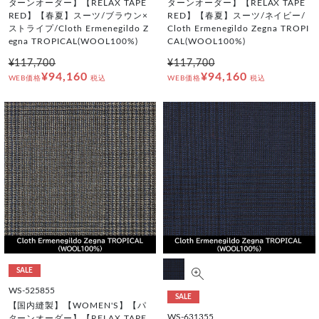
ターンオーダー】【RELAX TAPE
ターンオーダー】【RELAX TAPE
RED】【春夏】スーツ/ブラウン×
RED】【春夏】スーツ/ネイビー/
ストライプ/Cloth Ermenegildo Z
Cloth Ermenegildo Zegna TROPI
egna TROPICAL(WOOL100%)
CAL(WOOL100%)
¥117,700
¥117,700
¥94,160
¥94,160
WEB価格
税込
WEB価格
税込
SALE
WS-525855
SALE
【国内縫製】【WOMEN'S】【パ
WS-631355
ターンオーダー】【RELAX TAPE