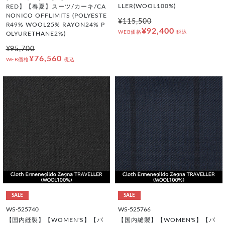
LLER(WOOL100%)
RED】【春夏】スーツ/カーキ/CA
NONICO OFFLIMITS (POLYESTE
¥115,500
R49% WOOL25% RAYON24% P
¥92,400
WEB価格
税込
OLYURETHANE2%)
¥95,700
¥76,560
WEB価格
税込
SALE
SALE
WS-525740
WS-525766
【国内縫製】【WOMEN'S】【パ
【国内縫製】【WOMEN'S】【パ