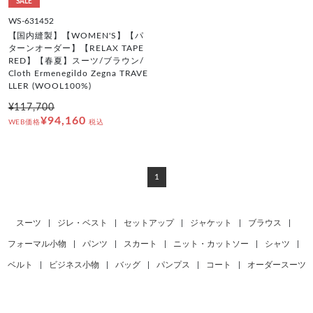
SALE
WS-631452
【国内縫製】【WOMEN'S】【パ
ターンオーダー】【RELAX TAPE
RED】【春夏】スーツ/ブラウン/
Cloth Ermenegildo Zegna TRAVE
LLER (WOOL100%)
¥117,700
¥94,160
WEB価格
税込
1
スーツ
|
ジレ・ベスト
|
セットアップ
|
ジャケット
|
ブラウス
|
フォーマル小物
|
パンツ
|
スカート
|
ニット・カットソー
|
シャツ
|
ベルト
|
ビジネス小物
|
バッグ
|
パンプス
|
コート
|
オーダースーツ