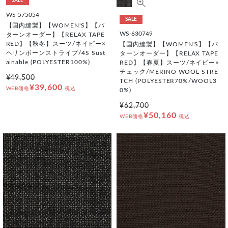
SALE
WS-575054
SALE
【国内縫製】【WOMEN'S】【パ
WS-630749
ターンオーダー】【RELAX TAPE
RED】【秋冬】スーツ/ネイビー×
【国内縫製】【WOMEN'S】【パ
ヘリンボーンストライプ/4S Sust
ターンオーダー】【RELAX TAPE
ainable (POLYESTER100%)
RED】【春夏】スーツ/ネイビー×
チェック/MERINO WOOL STRE
¥49,500
TCH (POLYESTER70%/WOOL3
¥39,600
WEB価格
税込
0%)
¥62,700
¥50,160
WEB価格
税込