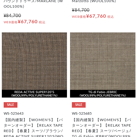
ハウンドトゥース/MARLANE (W
Marzotto (WOOL100%)
OOL100%)
¥84,700
¥84,700
¥67,760
WEB価格
税込
¥67,760
WEB価格
税込
SALE
SALE
WS-525643
WS-525685
【国内縫製】【WOMEN'S】【パ
【国内縫製】【WOMEN'S】【パ
ターンオーダー】【RELAX TAPE
ターンオーダー】【RELAX TAPE
RED】【春夏】スーツ/ブラウン/
RED】【春夏】スーツ/ベージュ/
REDA ACTIVE SUPER120'S(WO
TG di Fabio JEBRIC(WOOL99%