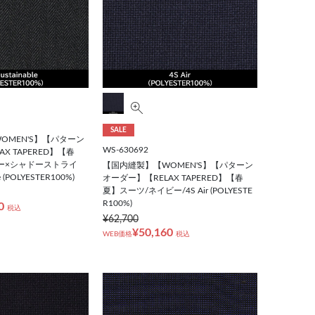
SALE
OMEN'S】【パターン
WS-630692
X TAPERED】【春
ー×シャドーストライ
【国内縫製】【WOMEN'S】【パターン
e (POLYESTER100%)
オーダー】【RELAX TAPERED】【春
夏】スーツ/ネイビー/4S Air (POLYESTE
R100%)
0
税込
¥62,700
¥50,160
WEB価格
税込