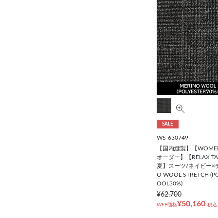
SALE
WS-630749
【国内縫製】【WOME
オーダー】【RELAX T
夏】スーツ/ネイビー×チ
O WOOL STRETCH (P
OOL30%)
¥62,700
¥50,160
WEB価格
税込