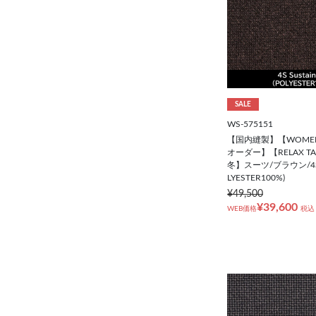
SALE
WS-575151
【国内縫製】【WOME
オーダー】【RELAX T
冬】スーツ/ブラウン/4S Su
LYESTER100%)
¥49,500
¥39,600
WEB価格
税込