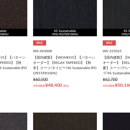
SALE
SALE
WS-493008
WS-525025
N'S】【パターン
【国内縫製】【WOMEN'S】【パターン
【国内縫製】【W
APERED】【秋
オーダー】【RELAX TAPERED】【秋
オーダー】【RELA
stainable (PO
冬】スーツ/ネイビー/4S Sustainable (PO
夏】スーツ/グレ
LYESTER100%)
プ/4S Sustainabl
¥60,500
¥62,700
¥48,400
¥50,16
WEB価格
税込
WEB価格