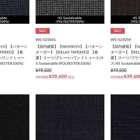
SALE
SALE
WS-525041
WS-525059
N'S】【パターン
【国内縫製】【WOMEN'S】【パターン
【国内縫製】【W
APERED】【春
オーダー】【RELAX TAPERED】【春
オーダー】【RELA
ハウンドトゥー
夏】スーツ/グレー×ハウンドトゥース/4
夏】スーツ/ブラ
LYESTER100%)
S Sustainable (POLYESTER100%)
ス/4S Sustainabl
¥49,500
¥49,500
¥39,600
¥39,60
WEB価格
税込
WEB価格