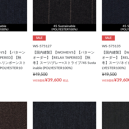
SALE
SALE
WS-575127
WS-575135
N'S】【パターン
【国内縫製】【WOMEN'S】【パターン
【国内縫製】【W
APERED】【秋
オーダー】【RELAX TAPERED】【秋
オーダー】【RELA
ヘリンボーンスト
冬】スーツ/グレー×ストライプ/4S Susta
冬】スーツ/ネイビー/4
(POLYESTER10
inable (POLYESTER100%)
LYESTER100%)
¥49,500
¥49,500
¥39,600
¥39,60
WEB価格
税込
WEB価格