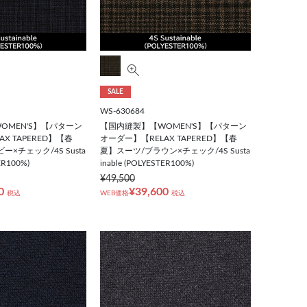
SALE
WS-630684
OMEN'S】【パターン
【国内縫製】【WOMEN'S】【パターン
X TAPERED】【春
オーダー】【RELAX TAPERED】【春
×チェック/4S Susta
夏】スーツ/ブラウン×チェック/4S Susta
ER100%)
inable (POLYESTER100%)
¥49,500
0
¥39,600
税込
WEB価格
税込