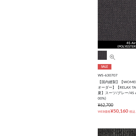
SALE
WS-630707
【国内縫製】【WOME
オーダー】【RELAX T
夏】スーツ/グレー/4S Air
00%)
¥62,700
¥50,160
WEB価格
税込