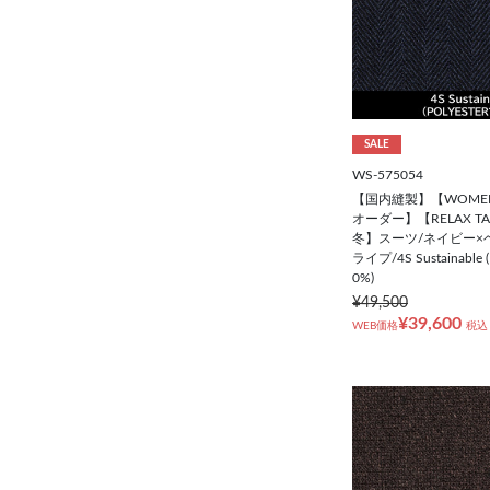
SALE
WS-575054
【国内縫製】【WOME
オーダー】【RELAX T
冬】スーツ/ネイビー×
ライプ/4S Sustainable 
0%)
¥49,500
¥39,600
WEB価格
税込