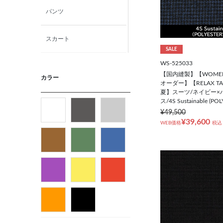
パンツ
スカート
SALE
WS-525033
ニット・カットソー
【国内縫製】【WOME
カラー
オーダー】【RELAX T
夏】スーツ/ネイビー×
シャツ
ス/4S Sustainable (PO
¥49,500
¥39,600
ベルト
WEB価格
税込
ビジネス小物
バッグ
パンプス