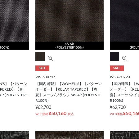
SALE
SALE
WS-630715
WS-630723
N'S】【パターン
【国内縫製】【WOMEN'S】【パターン
【国内縫製】【W
APERED】【春
オーダー】【RELAX TAPERED】【春
オーダー】【RELA
 (POLYESTER1
夏】スーツ/ブラウン/4S Air (POLYESTE
夏】スーツ/ネイビー/
R100%)
R100%)
¥62,700
¥62,700
¥50,160
¥50,16
WEB価格
税込
WEB価格