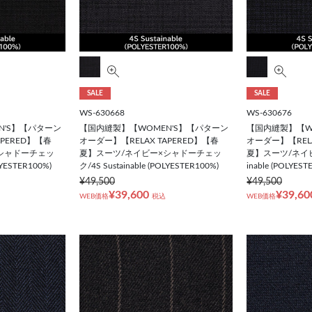
SALE
SALE
WS-630668
WS-630676
N'S】【パターン
【国内縫製】【WOMEN'S】【パターン
【国内縫製】【W
APERED】【春
オーダー】【RELAX TAPERED】【春
オーダー】【RELA
シャドーチェッ
夏】スーツ/ネイビー×シャドーチェッ
夏】スーツ/ネイビー
LYESTER100%)
ク/4S Sustainable (POLYESTER100%)
inable (POLYEST
¥49,500
¥49,500
¥39,600
¥39,60
WEB価格
税込
WEB価格