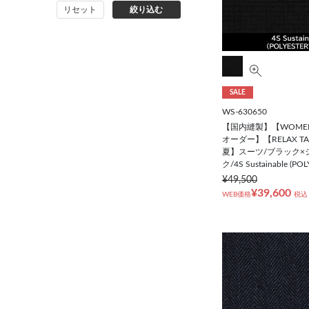
リセット
絞り込む
コート
オーダースーツ
SALE
WS-630650
【国内縫製】【WOME
オーダー】【RELAX T
夏】スーツ/ブラック×
ク/4S Sustainable (PO
¥49,500
¥39,600
WEB価格
税込