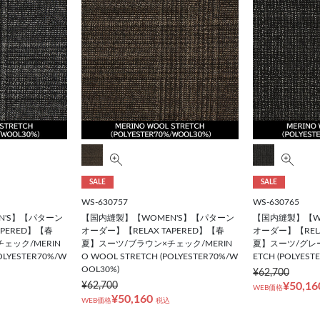
SALE
SALE
WS-630757
WS-630765
N'S】【パターン
【国内縫製】【WOMEN'S】【パターン
【国内縫製】【W
APERED】【春
オーダー】【RELAX TAPERED】【春
オーダー】【RELA
ェック/MERIN
夏】スーツ/ブラウン×チェック/MERIN
夏】スーツ/グレー/
OLYESTER70%/W
O WOOL STRETCH (POLYESTER70%/W
ETCH (POLYES
OOL30%)
¥62,700
¥62,700
¥50,16
WEB価格
¥50,160
WEB価格
税込