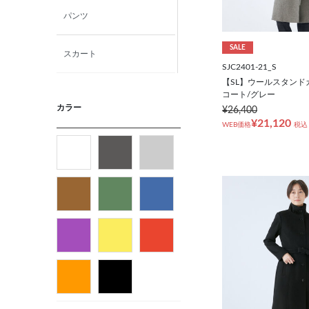
パンツ
SALE
スカート
SJC2401-21_S
【SL】ウールスタンド
ニット・カットソー
コート/グレー
カラー
¥26,400
¥21,120
WEB価格
税込
シャツ
ベルト
ビジネス小物
バッグ
パンプス