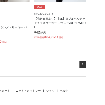
SALE
STC2501-25_T
【発送在庫あり】【SL】ダブルベルテッ
ドチェスターコート/グレー/RE:NEWOO
L
シンメトリーコート/
¥42,900
¥34,320
WEB価格
税込
0
税込
1
スカート
|
ニット・カットソー
|
シャツ
|
ベルト
|