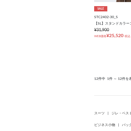
SALE
STC2402-30_S
【SL】スタンドカラー
¥31,900
¥25,520
WEB価格
税込
12件中
1件 ～ 12件を
スーツ
|
ジレ・ベス
ビジネス小物
|
バッ