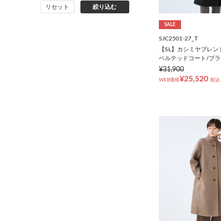
リセット
絞り込む
コート
SALE
オーダースーツ
SJC2501-27_T
【SL】カシミヤブレン
ベルテッドコート/ブ
¥31,900
¥25,520
WEB価格
税込