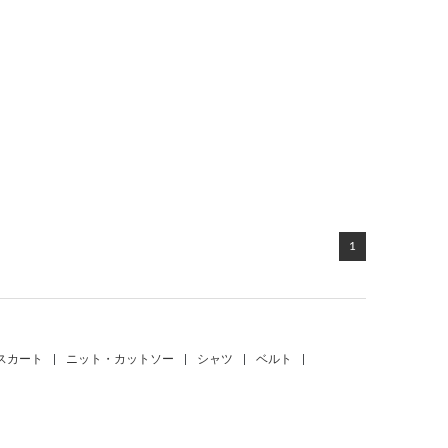
1
スカート
|
ニット・カットソー
|
シャツ
|
ベルト
|