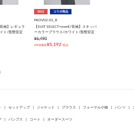
SALE
コラボ商品
PAOV02-01_R
erE/長袖】レギュラ
【SUIT SELECT×overE/長袖】スキッパ
イト/形態安定
ーカラーブラウス/ホワイト/形態安定
¥6,490
¥5,192
WEB価格
税込
示
ト
|
セットアップ
|
ジャケット
|
ブラウス
|
フォーマル小物
|
パンツ
|
グ
|
パンプス
|
コート
|
オーダースーツ