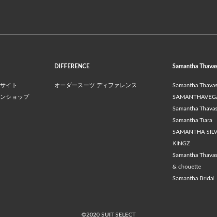
DIFFERENCE
Samantha Thava
サイト
オーダースーツ ディファレンス
Samantha Thava
ンショップ
SAMANTHAVEG
Samantha Thavasa
Samantha Tiara
SAMANTHA SIL
KINGZ
Samantha Thava
& chouette
Samantha Bridal
©2020 SUIT SELECT