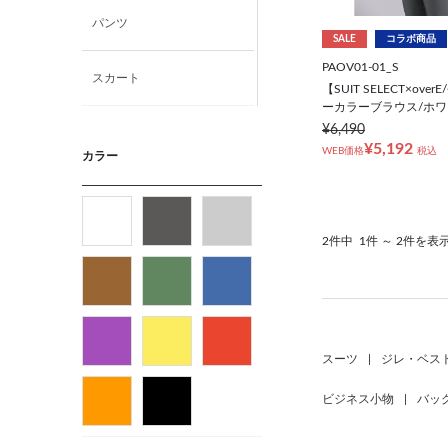
パンツ
SALE
コラボ商品
PAOV01-01_S
スカート
【SUIT SELECT×ov
ーカラーブラウス/ホワ
¥6,490
ニット・カットソー
¥5,192
WEB価格
税込
カラー
シャツ
2件中
1件 ～ 2件を表
ベルト
ビジネス小物
バッグ
スーツ
|
ジレ・ベス
ビジネス小物
|
バッ
パンプス