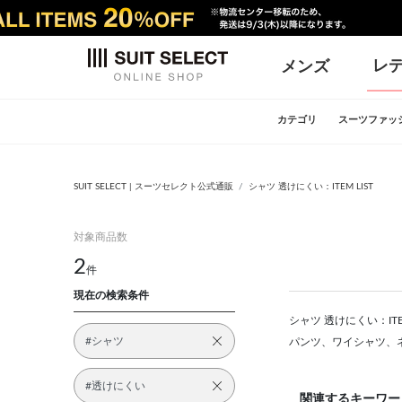
レ
メンズ
カテゴリ
スーツファッ
SUIT SELECT | スーツセレクト公式通販
シャツ 透けにくい：ITEM LIST
対象商品数
2
件
現在の検索条件
シャツ 透けにくい：IT
#シャツ
パンツ、ワイシャツ、
#透けにくい
関連するキーワー