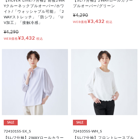
【SILVER LINE/7分袖】前後2WA
【SL/7分袖】2WAYロールカラー
Yクルーネックプルオーバー/ホワ
プルオーバー/グリーン
イト/「ウォッシャブル可能」「2
¥4,290
WAYストレッチ」「防シワ」「U
¥3,432
WEB価格
税込
V加工」「接触冷感」
¥4,290
¥3,432
WEB価格
税込
SALE
SALE
724101SS-SX_S
724105SS-WH_S
【SL/7分袖】2WAYロールカラー
【SL/7分袖】フロントレースプル