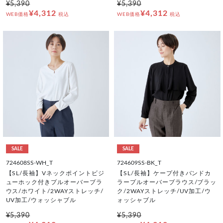
¥5,390
¥5,390
¥4,312
¥4,312
WEB価格
税込
WEB価格
税込
SALE
SALE
724608SS-WH_T
724609SS-BK_T
【SL/長袖】Vネックポイントビジ
【SL/長袖】ケープ付きバンドカ
ューホック付きプルオーバーブラ
ラープルオーバーブラウス/ブラッ
ウス/ホワイト/2WAYストレッチ/
ク/2WAYストレッチ/UV加工/ウ
UV加工/ウォッシャブル
ォッシャブル
¥5,390
¥5,390