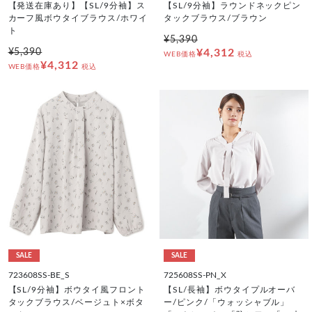
【発送在庫あり】【SL/9分袖】ス
【SL/9分袖】ラウンドネックピン
カーフ風ボウタイブラウス/ホワイ
タックブラウス/ブラウン
ト
¥5,390
¥5,390
¥4,312
WEB価格
税込
¥4,312
WEB価格
税込
SALE
SALE
723608SS-BE_S
725608SS-PN_X
【SL/9分袖】ボウタイ風フロント
【SL/長袖】ボウタイプルオーバ
タックブラウス/ベージュト×ボタ
ー/ピンク/「ウォッシャブル」