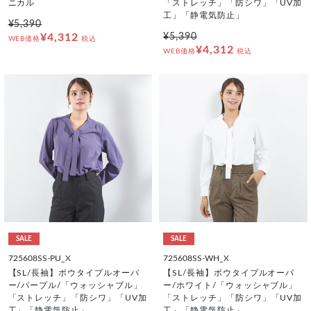
ニカル
「ストレッチ」「防シワ」「UV加
工」「静電気防止」
¥5,390
¥4,312
¥5,390
WEB価格
税込
¥4,312
WEB価格
税込
SALE
SALE
725608SS-PU_X
725608SS-WH_X
【SL/長袖】ボウタイプルオーバ
【SL/長袖】ボウタイプルオーバ
ー/パープル/「ウォッシャブル」
ー/ホワイト/「ウォッシャブル」
「ストレッチ」「防シワ」「UV加
「ストレッチ」「防シワ」「UV加
工」「静電気防止」
工」「静電気防止」