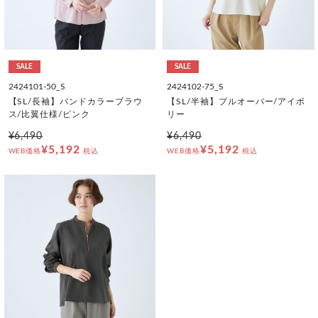
SALE
SALE
2424101-50_S
2424102-75_S
【SL/長袖】バンドカラーブラウ
【SL/半袖】プルオーバー/アイボ
ス/比翼仕様/ピンク
リー
¥6,490
¥6,490
¥5,192
¥5,192
WEB価格
税込
WEB価格
税込