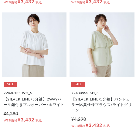
¥3,432
¥3,432
WEB価格
税込
WEB価格
税込
SALE
SALE
724301SS-WH_S
724305SS-KH_S
【SILVER LINE/5分袖】2WAYパ
【SILVER LINE/5分袖】バンドカ
ール釦付きプルオーバー/ホワイト
ラー比翼仕様ブラウス/ライトグリ
ーン
¥4,290
¥3,432
¥4,290
WEB価格
税込
¥3,432
WEB価格
税込