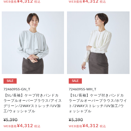
¥4,312
¥4,312
WEB価格
税込
WEB価格
税込
SALE
SALE
724609SS-GN_T
724609SS-WH_T
【SL/長袖】ケープ付きバンドカ
【SL/長袖】ケープ付きバンドカ
ラープルオーバーブラウス/アイス
ラープルオーバーブラウス/ホワイ
グリーン/2WAYストレッチ/UV加
ト/2WAYストレッチ/UV加工/ウ
工/ウォッシャブル
ォッシャブル
¥5,390
¥5,390
¥4,312
¥4,312
WEB価格
税込
WEB価格
税込