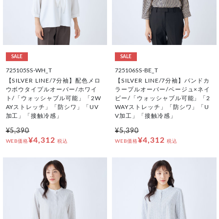
SALE
SALE
725105SS-WH_T
725106SS-BE_T
【SILVER LINE/7分袖】配色メロ
【SILVER LINE/7分袖】バンドカ
ウボウタイプルオーバー/ホワイ
ラープルオーバー/ベージュ×ネイ
ト/「ウォッシャブル可能」「2W
ビー/「ウォッシャブル可能」「2
AYストレッチ」「防シワ」「UV
WAYストレッチ」「防シワ」「U
加工」「接触冷感」
V加工」「接触冷感」
¥5,390
¥5,390
¥4,312
¥4,312
WEB価格
税込
WEB価格
税込