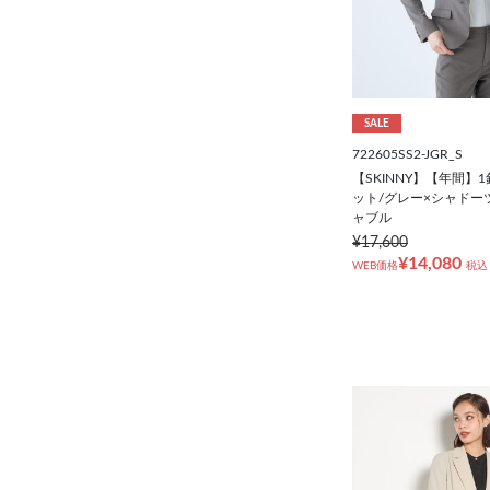
SALE
722605SS2-JGR_S
【SKINNY】【年間】
ット/グレー×シャドー
ャブル
¥17,600
¥14,080
WEB価格
税込