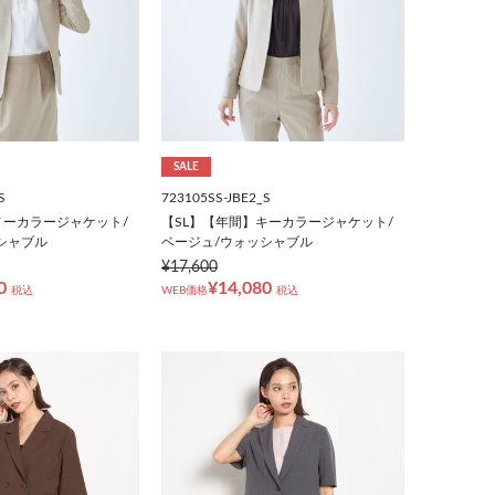
SALE
S
723105SS-JBE2_S
ノーカラージャケット/
【SL】【年間】キーカラージャケット/
シャブル
ベージュ/ウォッシャブル
¥17,600
0
¥14,080
税込
WEB価格
税込