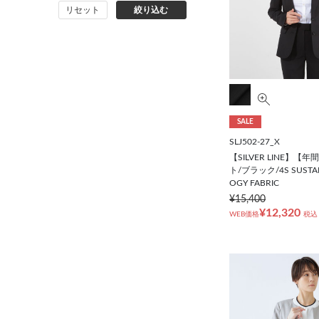
リセット
絞り込む
コート
オーダースーツ
SALE
SLJ502-27_X
【SILVER LINE】【
ト/ブラック/4S SUSTAI
OGY FABRIC
¥15,400
¥12,320
WEB価格
税込