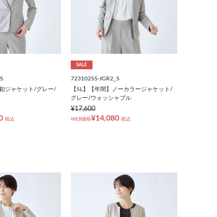
SALE
_S
723102SS-JGR2_S
1釦ジャケット/グレー/
【SL】【年間】ノーカラージャケット/
グレー/ウォッシャブル
¥17,600
0
¥14,080
税込
WEB価格
税込