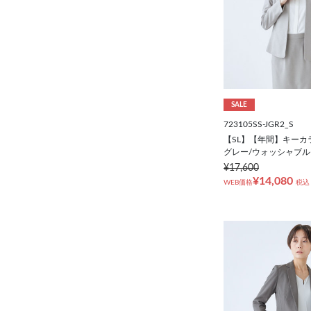
SALE
723105SS-JGR2_S
【SL】【年間】キーカ
グレー/ウォッシャブル
¥17,600
¥14,080
WEB価格
税込