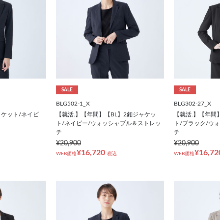
SALE
SALE
BLG502-1_X
BLG302-27_X
ャケット/ネイビ
【就活.】【年間】【BL】2釦ジャケッ
【就活.】【年間
ト/ネイビー/ウォッシャブル＆ストレッ
ト/ブラック/ウ
チ
チ
¥20,900
¥20,900
¥16,720
¥16,72
WEB価格
税込
WEB価格