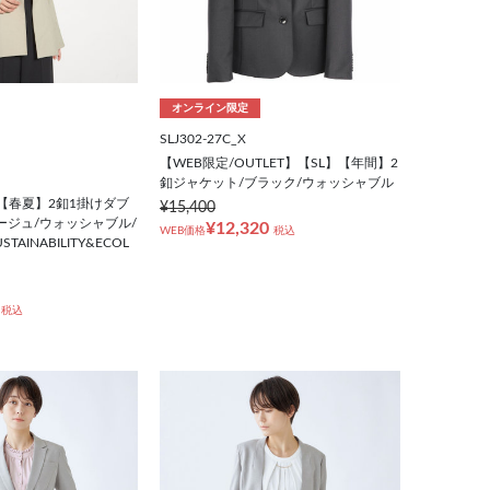
オンライン限定
SLJ302-27C_X
【WEB限定/OUTLET】【SL】【年間】2
釦ジャケット/ブラック/ウォッシャブル
NE】【春夏】2釦1掛けダブ
¥15,400
ージュ/ウォッシャブル/
¥12,320
WEB価格
税込
SUSTAINABILITY&ECOL
税込