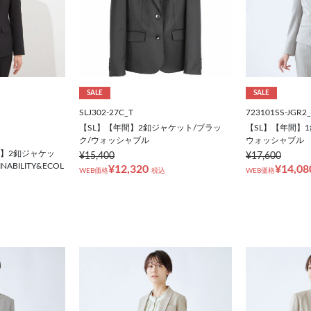
SALE
SALE
SLJ302-27C_T
723101SS-JGR2
【SL】【年間】2釦ジャケット/ブラッ
【SL】【年間】
ク/ウォッシャブル
ウォッシャブル
年間】2釦ジャケッ
¥15,400
¥17,600
NABILITY&ECOL
¥12,320
¥14,08
WEB価格
税込
WEB価格