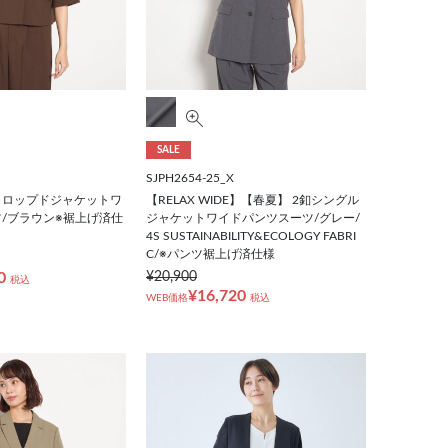
SALE
SJPH2654-25_X
クロップドジャケットワ
【RELAX WIDE】【春夏】 2釦シングル
/ブラウン※裾上げ済仕
ジャケットワイドパンツスーツ/グレー/
4S SUSTAINABILITY&ECOLOGY FABRI
C/※パンツ裾上げ済仕様
0
¥20,900
税込
¥16,720
WEB価格
税込