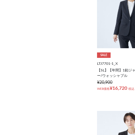
SALE
LTJ7701-1_X
【SL】【年間】1釦ジ
ー/ウォッシャブル
¥20,900
¥16,720
WEB価格
税込