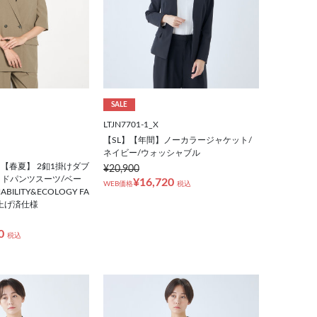
SALE
LTJN7701-1_X
【SL】【年間】ノーカラージャケット/
ネイビー/ウォッシャブル
E】【春夏】 2釦1掛けダブ
¥20,900
ドパンツスーツ/ベー
¥16,720
WEB価格
税込
ABILITY&ECOLOGY FA
裾上げ済仕様
0
税込