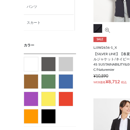
パンツ
スカート
ニット・カットソー
SALE
カラー
LJJW2656-1_X
【SILVER LINE】【
シャツ
ルジャケット/ネイビー
4S SUSTAINABILITY&
C/Naturemier
ベルト
¥10,890
¥8,712
WEB価格
税込
ビジネス小物
バッグ
パンプス