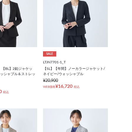
SALE
LTJN7701-1_T
】【BL】2釦ジャケッ
【SL】【年間】ノーカラージャケット/
ォッシャブル＆ストレッ
ネイビー/ウォッシャブル
¥20,900
¥16,720
WEB価格
税込
0
税込