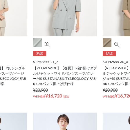
SALE
SALE
SJPH2655-21_X
SJPH2655-30_X
春夏】 2釦シングル
【RELAX WIDE】【春夏】 2釦1掛けダブ
【RELAX WID
ツスーツ/ベージ
ルジャケットワイドパンツスーツ/グレ
ルジャケットワイ
Y&ECOLOGY FAB
ー/4S SUSTAINABILITY&ECOLOGY FAB
ジュ/4S SUSTAIN
仕様
RIC/※パンツ裾上げ済仕様
BRIC/※パンツ
¥20,900
¥20,900
¥16,720
¥16,72
WEB価格
税込
WEB価格