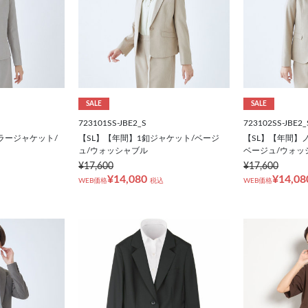
SALE
SALE
723101SS-JBE2_S
723102SS-JBE2_
ラージャケット/
【SL】【年間】1釦ジャケット/ベージ
【SL】【年間】
ュ/ウォッシャブル
ベージュ/ウォッ
¥17,600
¥17,600
¥14,080
¥14,08
WEB価格
税込
WEB価格