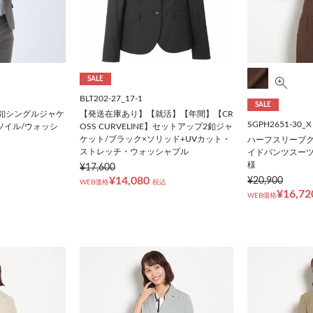
SALE
BLT202-27_17-1
SALE
1釦シングルジャケ
【発送在庫あり】【就活】【年間】【CR
SGPH2651-30_X
ツイル/ウォッシ
OSS CURVELINE】セットアップ2釦ジャ
ケット/ブラック×ソリッド+UVカット・
ハーフスリーブ
ストレッチ・ウォッシャブル
イドパンツスーツ
様
¥17,600
¥14,080
¥20,900
WEB価格
税込
¥16,72
WEB価格