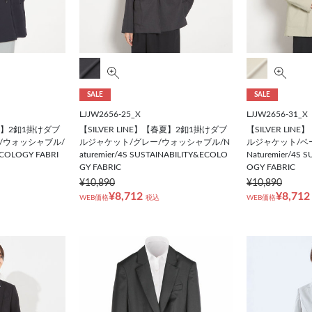
SALE
SALE
LJJW2656-25_X
LJJW2656-31_X
春夏】2釦1掛けダブ
【SILVER LINE】【春夏】2釦1掛けダブ
【SILVER LI
/ウォッシャブル/
ルジャケット/グレー/ウォッシャブル/N
ルジャケット/ベ
ECOLOGY FABRI
aturemier/4S SUSTAINABILITY&ECOLO
Naturemier/4S 
GY FABRIC
OGY FABRIC
¥10,890
¥10,890
¥8,712
¥8,712
WEB価格
税込
WEB価格