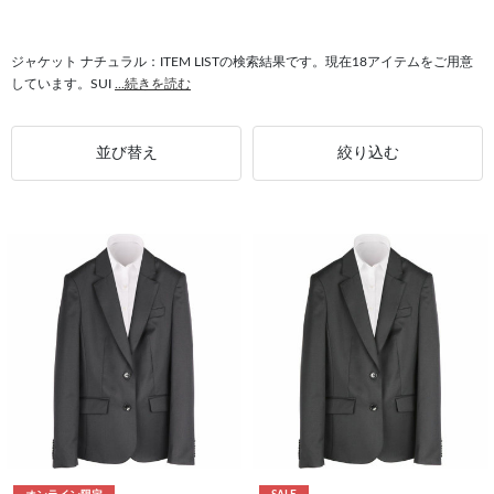
#ブラウス ナチュラル
#パンツ ナチュラル
#テーパードパンツ ナチュラル
#ナチュラル セットアップ対応
#スーツ ナチュラル
ジャケット ナチュラル：ITEM LISTの検索結果です。現在18アイテムをご用意
しています。SUI
...続きを読む
#ワイドパンツ ナチュラル
#ナチュラル シャツ
#リボン ナチュラル
並び替え
絞り込む