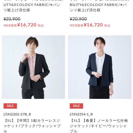
LITY&ECOLOGY FABRIC/※パン
BILITY&ECOLOGY FABRIC/※パ
ツ裾上げ済仕様
ンツ裾上げ済仕様
¥20,900
¥20,900
¥16,720
¥16,720
WEB価格
税込
WEB価格
税込
SALE
SALE
LTJN2202-27B_R
LTJN2354-1_R
【SL】【年間】1釦カラーレスジ
【SL】【春夏】ノーカラー七分袖
ャケット/ブラック/ウォッシャブ
ジャケット/ネイビー/ウォッシャ
ル
ブル