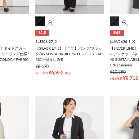
SALE
SALE
SLJ506-27_X
LJJW2656-1_X
【年間】タイトスカー
【SILVER LINE】【年間】パンツ/ブラッ
【SILVER LI
シャーリング仕様/
ク/4S SUSTAINABILITY&ECOLOGY FAB
ルジャケット/ネ
ECOLOGY FABRIC
RIC/※裾直し必要
4S SUSTAINABI
C/Naturemier
¥8,690
¥6,952
¥10,890
WEB価格
税込
¥8,712
WEB価格