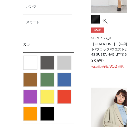
パンツ
スカート
SALE
ニット・カットソー
SLJ505-27_X
【SILVER LINE】
カラー
ト/ブラック/ウエスト
シャツ
4S SUSTAINABILITY&
¥8,690
¥6,952
WEB価格
税込
ベルト
ビジネス小物
バッグ
パンプス