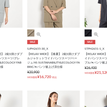
SALE
SALE
SJPH2655-30_X
STPH2651-1_X
春夏】 2釦1掛けダブ
【RELAX WIDE】【春夏】 2釦1掛けダブ
【RELAX WID
ンツスーツ/グレ
ルジャケットワイドパンツスーツ/ベー
イドパンツスーツ
Y&ECOLOGY FAB
ジュ/4S SUSTAINABILITY&ECOLOGY FA
ブル/※パンツ裾
仕様
BRIC/※パンツ裾上げ済仕様
¥26,400
¥20,900
¥21,12
WEB価格
¥16,720
WEB価格
税込