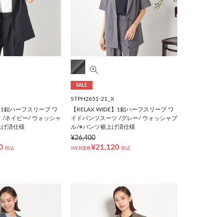
SALE
STPH2651-21_X
E】1釦ハーフスリーブ ワ
【RELAX WIDE】1釦ハーフスリーブ ワ
 /ネイビー/ ウォッシャ
イドパンツスーツ /グレー/ ウォッシャブ
上げ済仕様
ル/※パンツ裾上げ済仕様
¥26,400
0
¥21,120
税込
WEB価格
税込