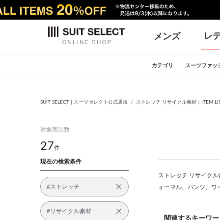
レ
メンズ
カテゴリ
スーツファッ
SUIT SELECT | スーツセレクト公式通販
ストレッチ リサイクル素材：ITEM LI
対象商品数
27
件
現在の検索条件
ストレッチ リサイクル素
#ストレッチ
ォーマル、パンツ、ワ
#リサイクル素材
関連するキーワー