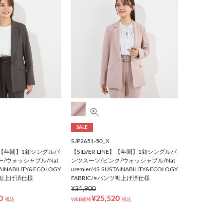
SALE
SJP2651-50_X
NE】【年間】1釦シングルパ
【SILVER LINE】【年間】1釦シングルパ
/ウォッシャブル/Nat
ンツスーツ/ピンク/ウォッシャブル/Nat
TAINABILITY&ECOLOGY
uremier/4S SUSTAINABILITY&ECOLOGY
ンツ裾上げ済仕様
FABRIC/※パンツ裾上げ済仕様
¥31,900
0
¥25,520
税込
WEB価格
税込