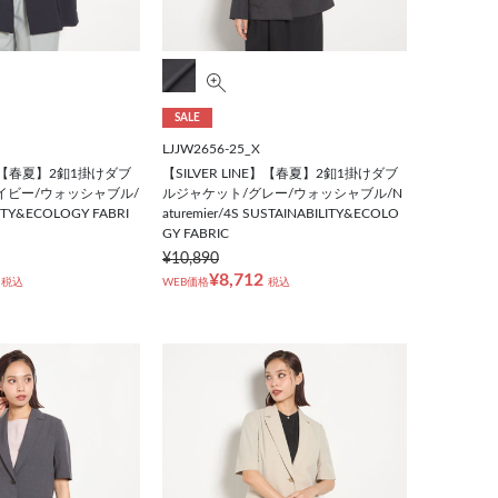
SALE
LJJW2656-25_X
NE】【春夏】2釦1掛けダブ
【SILVER LINE】【春夏】2釦1掛けダブ
イビー/ウォッシャブル/
ルジャケット/グレー/ウォッシャブル/N
LITY&ECOLOGY FABRI
aturemier/4S SUSTAINABILITY&ECOLO
GY FABRIC
¥10,890
¥8,712
税込
WEB価格
税込