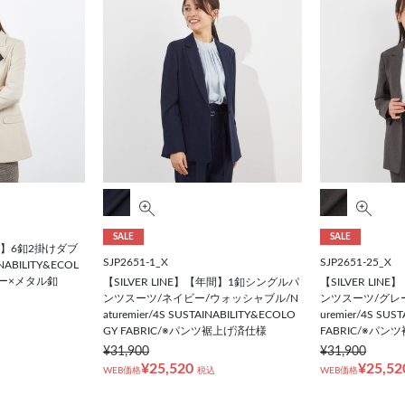
SALE
SALE
秋冬】6釦2掛けダブ
SJP2651-1_X
SJP2651-25_X
ABILITY&ECOL
ボリー×メタル釦
【SILVER LINE】【年間】1釦シングルパ
【SILVER LI
ンツスーツ/ネイビー/ウォッシャブル/N
ンツスーツ/グレー
aturemier/4S SUSTAINABILITY&ECOLO
uremier/4S SUS
GY FABRIC/※パンツ裾上げ済仕様
FABRIC/※パ
¥31,900
¥31,900
¥25,520
¥25,52
WEB価格
税込
WEB価格