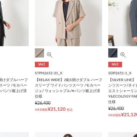
SALE
SALE
STPH2652-31_X
SDP2651-1_X
釦1掛けダブルハーフ
【RELAX WIDE】2釦1掛けダブル ハーフ
【SILVER LI
スーツ /モカベー
スリーブ ワイドパンツスーツ /モカベー
ンツスーツ/ネイ
/※パンツ裾上げ済
ジュ/ ウォッシャブル/※パンツ裾上げ済
エストシャーリング/4
仕様
Y&ECOLOGY 
仕様
¥26,400
¥21,120
¥26,400
WEB価格
税込
¥21,12
WEB価格