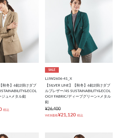
SALE
LJJW2606-41_X
NE】【秋冬】6釦2掛けダブ
【SILVER LINE】【秋冬】6釦2掛けダブ
TAINABILITY&ECOL
ルブレザー/4S SUSTAINABILITY&ECOL
/ベージュ×メタル釦
OGY FABRIC/ディープグリーン×メタル
釦
0
¥26,400
税込
¥21,120
WEB価格
税込