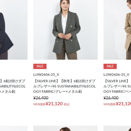
SALE
SALE
LJJW2606-25_X
LJJW2606-31_X
秋冬】6釦2掛けダブ
【SILVER LINE】【秋冬】6釦2掛けダブ
【SILVER LI
ABILITY&ECOL
ルブレザー/4S SUSTAINABILITY&ECOL
ルブレザー/4S SUS
ー×メタル釦
OGY FABRIC/グレー×メタル釦
OGY FABRIC
¥26,400
¥26,400
¥21,120
¥21,12
WEB価格
税込
WEB価格