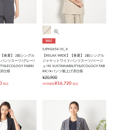
SALE
SJPH2654-31_X
E】【春夏】 2釦シングル
【RELAX WIDE】【春夏】 2釦シングル
パンツスーツ/グレー/
ジャケットワイドパンツスーツ/ベージ
LITY&ECOLOGY FABRI
ュ/4S SUSTAINABILITY&ECOLOGY FAB
げ済仕様
RIC/※パンツ裾上げ済仕様
¥20,900
0
¥16,720
税込
WEB価格
税込