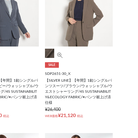
SALE
SDP2651-30_X
NE】【年間】1釦シングルパ
【SILVER LINE】【年間】1釦シングルパ
ビー/ウォッシャブル/ウ
ンツスーツ/ブラウン/ウォッシャブル/ウ
S SUSTAINABILIT
エストシャーリング/4S SUSTAINABILIT
FABRIC/※パンツ裾上げ済
Y&ECOLOGY FABRIC/※パンツ裾上げ済
仕様
¥26,400
0
¥21,120
税込
WEB価格
税込