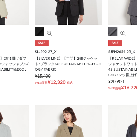
SALE
SALE
SLJ502-27_X
SJPH2654-25_X
春夏】2釦1掛けダブ
【SILVER LINE】【年間】2釦ジャケッ
【RELAX WID
/ウォッシャブル/
ト/ブラック/4S SUSTAINABILITY&ECOL
ジャケットワイド
INABILITY&ECOL
OGY FABRIC
4S SUSTAINABI
C/※パンツ裾上
¥15,400
¥12,320
¥20,900
WEB価格
税込
¥16,72
WEB価格