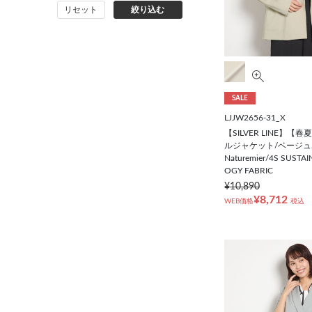
リセット
絞り込む
コート
オーダースーツ
SALE
LJJW2656-31_X
【SILVER LINE】【
ルジャケット/ベージュ
Naturemier/4S SUSTA
OGY FABRIC
¥10,890
¥8,712
WEB価格
税込