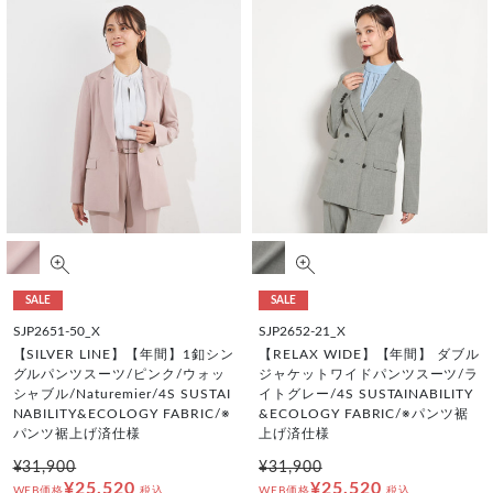
SALE
SALE
SJP2651-50_X
SJP2652-21_X
【SILVER LINE】【年間】1釦シン
【RELAX WIDE】【年間】 ダブル
グルパンツスーツ/ピンク/ウォッ
ジャケットワイドパンツスーツ/ラ
シャブル/Naturemier/4S SUSTAI
イトグレー/4S SUSTAINABILITY
NABILITY&ECOLOGY FABRIC/※
&ECOLOGY FABRIC/※パンツ裾
パンツ裾上げ済仕様
上げ済仕様
¥31,900
¥31,900
¥25,520
¥25,520
WEB価格
税込
WEB価格
税込