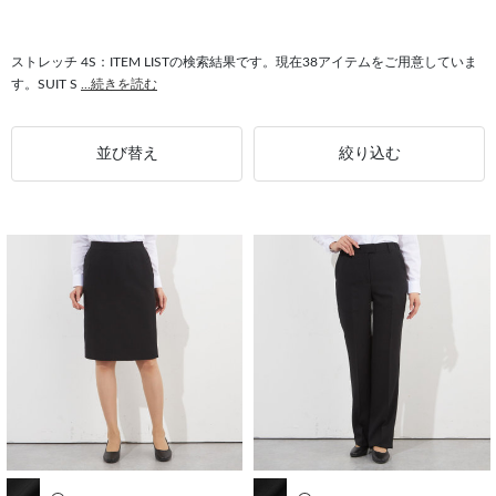
#4S ジャケット
#セットアップ対応 4S
#ノーベント 4S
#4S パンツ
#ブレザー 4S
#アウター 4S
ストレッチ 4S：ITEM LISTの検索結果です。現在38アイテムをご用意していま
す。SUIT S
...続きを読む
並び替え
絞り込む