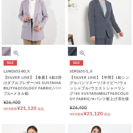
SALE
SALE
LJJW2653-80_X
SDP2651-1_X
【SILVER LINE】【春夏】6釦2掛
【SILVER LINE】【年間】1釦シン
けダブルブレザー/4S SUSTAINA
グルパンツスーツ/ネイビー/ウォ
BILITY&ECOLOGY FABRIC/パー
ッシャブル/ウエストシャーリン
プル×メタル釦
グ/4S SUSTAINABILITY&ECOLO
GY FABRIC/※パンツ裾上げ済仕様
¥26,400
¥21,120
¥26,400
WEB価格
税込
¥21,120
WEB価格
税込