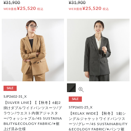
¥31,900
¥31,900
¥25,520
¥25,520
WEB価格
税込
WEB価格
税込
SALE
SJP2602-31_X
SALE
【SILVER LINE】【【秋冬】6釦2
STP2601-25_X
掛けダブルワイドパンツスーツ/ブ
ラウン/ウエスト内側アジャスタ
【RELAX WIDE】【秋冬】 1釦シ
ー/ウォッシャブル/4S SUSTAINA
ングルジャケットワイドパンツス
BILITY&ECOLOGY FABRIC/※裾
ーツ/グレー/4S SUSTAINABILITY
上げ済み仕様
&ECOLOGY FABRIC/※パンツ裾