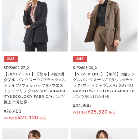
SALE
SALE
SDP2602-27_X
SJP2603-30_X
【SILVER LINE】【秋冬】4釦1掛
【SILVER LINE】【年間】2釦シン
ダブル パンツスーツ/ブラック×ス
グルパンツスーツ/ブラウン×チェ
トライプ/ウォッシャブル/ウエス
ック/ウォッシャブル/4S SUSTAI
トシャーリング/4S SUSTAINABIL
NABILITY&ECOLOGY FABRIC/※
ITY&ECOLOGY FABRIC/※パンツ
パンツ裾上げ済仕様
裾上げ済仕様
¥31,900
¥26,400
¥25,520
WEB価格
税込
¥21,120
WEB価格
税込