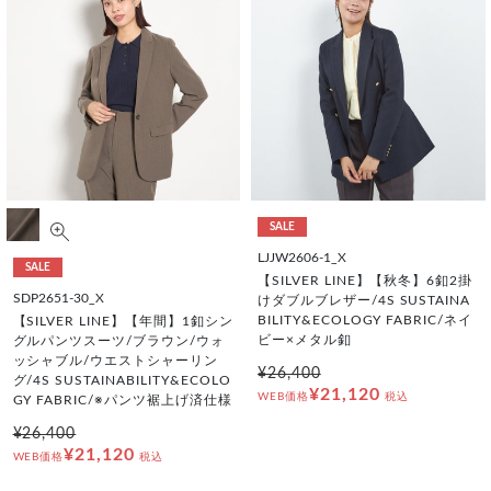
SALE
LJJW2606-1_X
SALE
【SILVER LINE】【秋冬】6釦2掛
SDP2651-30_X
けダブルブレザー/4S SUSTAINA
BILITY&ECOLOGY FABRIC/ネイ
【SILVER LINE】【年間】1釦シン
ビー×メタル釦
グルパンツスーツ/ブラウン/ウォ
ッシャブル/ウエストシャーリン
¥26,400
グ/4S SUSTAINABILITY&ECOLO
¥21,120
WEB価格
税込
GY FABRIC/※パンツ裾上げ済仕様
¥26,400
¥21,120
WEB価格
税込