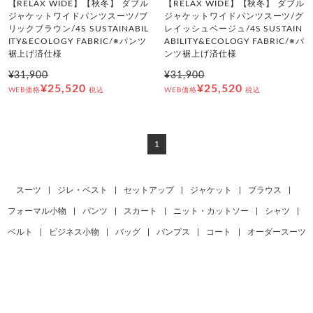
【RELAX WIDE】【秋冬】 ダブル
【RELAX WIDE】【秋冬】 ダブル
ジャケットワイドパンツスーツ/ブ
ジャケットワイドパンツスーツ/グ
リックブラウン/4S SUSTAINABIL
レイッシュベージュ/4S SUSTAIN
ITY&ECOLOGY FABRIC/※パンツ
ABILITY&ECOLOGY FABRIC/※パ
裾上げ済仕様
ンツ裾上げ済仕様
¥31,900
¥31,900
¥25,520
¥25,520
WEB価格
税込
WEB価格
税込
1
スーツ
|
ジレ・ベスト
|
セットアップ
|
ジャケット
|
ブラウス
|
フォーマル小物
|
パンツ
|
スカート
|
ニット・カットソー
|
シャツ
|
ベルト
|
ビジネス小物
|
バッグ
|
パンプス
|
コート
|
オーダースーツ