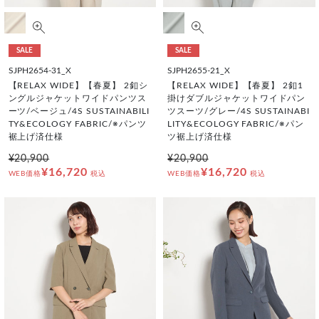
SALE
SALE
SJPH2654-31_X
SJPH2655-21_X
【RELAX WIDE】【春夏】 2釦シ
【RELAX WIDE】【春夏】 2釦1
ングルジャケットワイドパンツス
掛けダブルジャケットワイドパン
ーツ/ベージュ/4S SUSTAINABILI
ツスーツ/グレー/4S SUSTAINABI
TY&ECOLOGY FABRIC/※パンツ
LITY&ECOLOGY FABRIC/※パン
裾上げ済仕様
ツ裾上げ済仕様
¥20,900
¥20,900
¥16,720
¥16,720
WEB価格
税込
WEB価格
税込