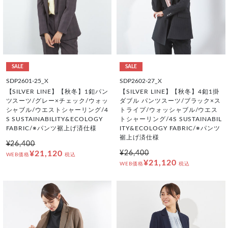
SALE
SALE
SDP2601-25_X
SDP2602-27_X
【SILVER LINE】【秋冬】1釦パン
【SILVER LINE】【秋冬】4釦1掛
ツスーツ/グレー×チェック/ウォッ
ダブル パンツスーツ/ブラック×ス
シャブル/ウエストシャーリング/4
トライプ/ウォッシャブル/ウエス
S SUSTAINABILITY&ECOLOGY
トシャーリング/4S SUSTAINABIL
FABRIC/※パンツ裾上げ済仕様
ITY&ECOLOGY FABRIC/※パンツ
裾上げ済仕様
¥26,400
¥21,120
¥26,400
WEB価格
税込
¥21,120
WEB価格
税込