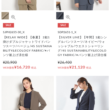
SALE
SALE
SJPH2655-30_X
SDP2651-1_X
【RELAX WIDE】【春夏】 2釦1
【SILVER LINE】【年間】1釦シン
掛けダブルジャケットワイドパン
グルパンツスーツ/ネイビー/ウォ
ツスーツ/ベージュ/4S SUSTAINA
ッシャブル/ウエストシャーリン
BILITY&ECOLOGY FABRIC/※パ
グ/4S SUSTAINABILITY&ECOLO
ンツ裾上げ済仕様
GY FABRIC/※パンツ裾上げ済仕様
¥20,900
¥26,400
¥16,720
¥21,120
WEB価格
税込
WEB価格
税込