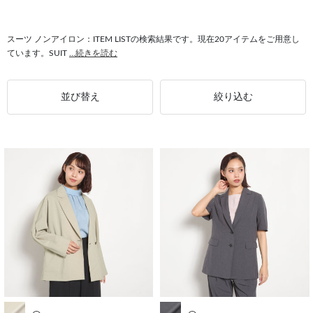
#セットアップ対応 ノンアイロン
#ブレザー ノンアイロン
#アウター ノンアイロン
#ウォッシャブル ノンアイロン
スーツ ノンアイロン：ITEM LISTの検索結果です。現在20アイテムをご用意し
ています。SUIT
...続きを読む
並び替え
絞り込む