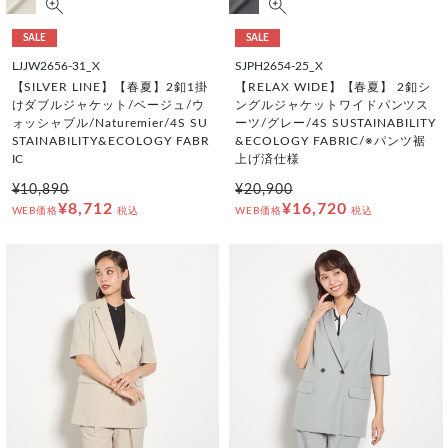
SALE
SALE
LJJW2656-31_X
SJPH2654-25_X
【SILVER LINE】【春夏】2釦1掛
【RELAX WIDE】【春夏】 2釦シ
けダブルジャケット/ベージュ/ウ
ングルジャケットワイドパンツス
ォッシャブル/Naturemier/4S SU
ーツ/グレー/4S SUSTAINABILITY
STAINABILITY&ECOLOGY FABR
&ECOLOGY FABRIC/※パンツ裾
IC
上げ済仕様
¥10,890
¥20,900
¥8,712
¥16,720
WEB価格
税込
WEB価格
税込