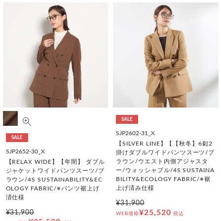
SALE
SJP2602-31_X
SALE
【SILVER LINE】【【秋冬】6釦2
SJP2652-30_X
掛けダブルワイドパンツスーツ/ブ
ラウン/ウエスト内側アジャスタ
【RELAX WIDE】【年間】 ダブル
ー/ウォッシャブル/4S SUSTAINA
ジャケットワイドパンツスーツ/ブ
BILITY&ECOLOGY FABRIC/※裾
ラウン/4S SUSTAINABILITY&EC
上げ済み仕様
OLOGY FABRIC/※パンツ裾上げ
済仕様
¥31,900
¥25,520
¥31,900
WEB価格
税込