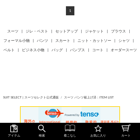
1
スーツ
|
ジレ・ベスト
|
セットアップ
|
ジャケット
|
ブラウス
|
フォーマル小物
|
パンツ
|
スカート
|
ニット・カットソー
|
シャツ
|
ベルト
|
ビジネス小物
|
バッグ
|
パンプス
|
コート
|
オーダースーツ
SUIT SELECT | スーツセレクト公式通販
スーツ パンツ裾上げ済：ITEM LIST
アイテム
検索
着こなし
お気に入り
カート