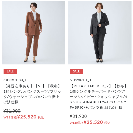
SALE
SALE
SJP2501-30_T
STP2501-1_T
【発送在庫あり】【SL】【秋冬】
【RELAX TAPERED_2】【秋冬】
1釦シングルパンツスーツ/ブリッ
1釦シングルテーパードパンツス
ク/ウォッシャブル/※パンツ裾上
ーツ/ネイビー/ウォッシャブル/4
げ済仕様
S SUSTAINABILITY&ECOLOGY
FABRIC/※パンツ裾上げ済仕様
¥31,900
¥25,520
¥31,900
WEB価格
税込
¥25,520
WEB価格
税込