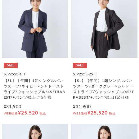
SALE
SALE
SJP2553-1_T
SJP2553-25_T
【SL】【年間】1釦シングルパン
【SL】【年間】1釦シングルパン
ツスーツ/ネイビー×シャドースト
ツスーツ/ダークグレー×シャドー
ライプ/ウォッシャブル/4S/TRAB
ストライプ/ウォッシャブル/4S/T
EST/※パンツ裾上げ済仕様
RABEST/※パンツ裾上げ済仕様
¥31,900
¥31,900
¥25,520
¥25,520
WEB価格
税込
WEB価格
税込