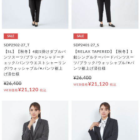
SALE
SALE
SDP2502-27_T
SDP2401-27_S
【SL】【秋冬】4釦1掛けダブルパ
【RELAX TAPERED】【秋冬】1
ンツスーツ/ブラック×シャドーチ
釦シングルテーパードパンツスー
ェック/パンツウエストシャーリン
ツ/ブラック/ウォッシャブル/※パ
グ/ウォッシャブル/※パンツ裾上
ンツ裾上げ済仕様
げ済仕様
¥26,400
¥26,400
¥21,120
WEB価格
税込
¥21,120
WEB価格
税込