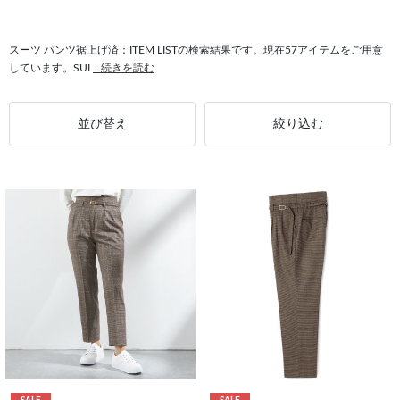
#スーツ 4Sノンアイロン
#テーパードパンツ パンツ裾上げ済
#ストレッチ パンツ裾上げ済
#オールシーズン パンツ裾上げ済
スーツ パンツ裾上げ済：ITEM LISTの検索結果です。現在57アイテムをご用意
しています。SUI
...続きを読む
#パンツ裾上げ済 SILVER LINE
#セットアップ対応 パンツ裾上げ済
並び替え
絞り込む