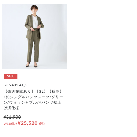
SALE
SJP2401-41_S
【発送在庫あり】【SL】【秋冬】
1釦シングルパンツスーツ/グリー
ン/ウォッシャブル/※パンツ裾上
げ済仕様
¥31,900
¥25,520
WEB価格
税込