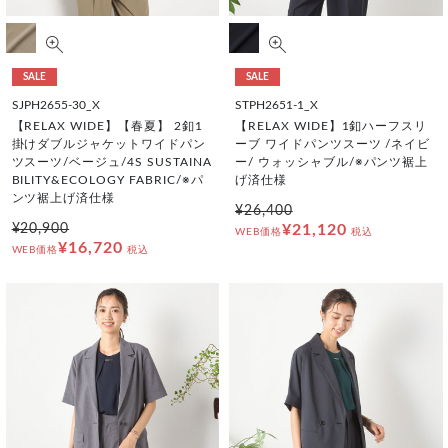
SALE
SALE
SJPH2655-30_X
STPH2651-1_X
【RELAX WIDE】【春夏】 2釦1
【RELAX WIDE】1釦ハーフスリ
掛けダブルジャケットワイドパン
ーブ ワイドパンツスーツ /ネイビ
ツスーツ/ベージュ/4S SUSTAINA
ー/ ウォッシャブル/※パンツ裾上
BILITY&ECOLOGY FABRIC/※パ
げ済仕様
ンツ裾上げ済仕様
¥26,400
¥20,900
¥21,120
WEB価格
税込
¥16,720
WEB価格
税込