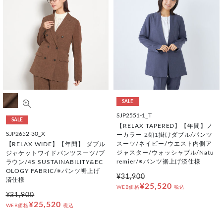
SALE
SJP2551-1_T
SALE
【RELAX TAPERED】【年間】ノ
SJP2652-30_X
ーカラー 2釦1掛けダブル/パンツ
スーツ/ネイビー/ウエスト内側ア
【RELAX WIDE】【年間】 ダブル
ジャスター/ウォッシャブル/Natu
ジャケットワイドパンツスーツ/ブ
remier/※パンツ裾上げ済仕様
ラウン/4S SUSTAINABILITY&EC
OLOGY FABRIC/※パンツ裾上げ
¥31,900
済仕様
¥25,520
WEB価格
税込
¥31,900
¥25,520
WEB価格
税込