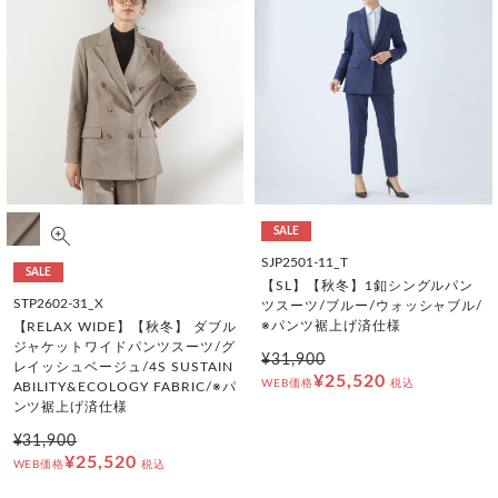
SALE
SJP2501-11_T
SALE
【SL】【秋冬】1釦シングルパン
STP2602-31_X
ツスーツ/ブルー/ウォッシャブル/
※パンツ裾上げ済仕様
【RELAX WIDE】【秋冬】 ダブル
ジャケットワイドパンツスーツ/グ
¥31,900
レイッシュベージュ/4S SUSTAIN
¥25,520
WEB価格
税込
ABILITY&ECOLOGY FABRIC/※パ
ンツ裾上げ済仕様
¥31,900
¥25,520
WEB価格
税込