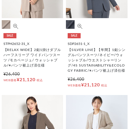
SALE
SALE
STPH2652-31_X
SDP2651-1_X
【RELAX WIDE】2釦1掛けダブル
【SILVER LINE】【年間】1釦シン
ハーフスリーブ ワイドパンツスー
グルパンツスーツ/ネイビー/ウォ
ツ /モカベージュ/ ウォッシャブ
ッシャブル/ウエストシャーリン
ル/※パンツ裾上げ済仕様
グ/4S SUSTAINABILITY&ECOLO
GY FABRIC/※パンツ裾上げ済仕様
¥26,400
¥21,120
¥26,400
WEB価格
税込
¥21,120
WEB価格
税込