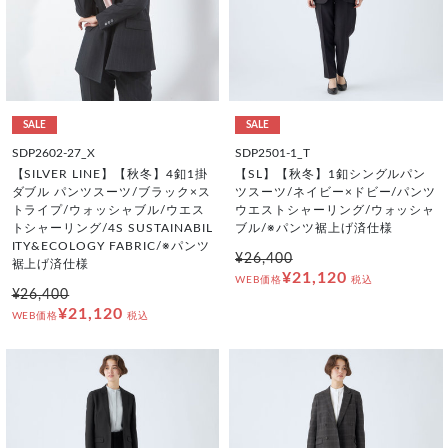
SALE
SALE
SDP2602-27_X
SDP2501-1_T
【SILVER LINE】【秋冬】4釦1掛
【SL】【秋冬】1釦シングルパン
ダブル パンツスーツ/ブラック×ス
ツスーツ/ネイビー×ドビー/パンツ
トライプ/ウォッシャブル/ウエス
ウエストシャーリング/ウォッシャ
トシャーリング/4S SUSTAINABIL
ブル/※パンツ裾上げ済仕様
ITY&ECOLOGY FABRIC/※パンツ
¥26,400
裾上げ済仕様
¥21,120
WEB価格
税込
¥26,400
¥21,120
WEB価格
税込