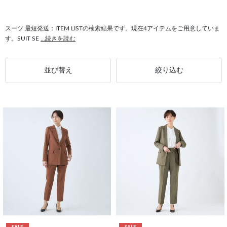
#ウォッシャブル 最短発送
#プルオーバー 最短発送
#ジャケット 最短発送
#コート 最短発送
スーツ 最短発送：ITEM LISTの検索結果です。現在4アイテムをご用意していま
す。SUIT SE
...続きを読む
並び替え
絞り込む