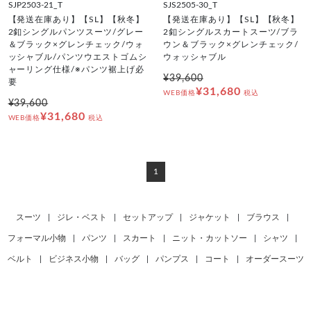
SJP2503-21_T
SJS2505-30_T
【発送在庫あり】【SL】【秋冬】
【発送在庫あり】【SL】【秋冬】
2釦シングルパンツスーツ/グレー
2釦シングルスカートスーツ/ブラ
＆ブラック×グレンチェック/ウォ
ウン＆ブラック×グレンチェック/
ッシャブル/パンツウエストゴムシ
ウォッシャブル
ャーリング仕様/※パンツ裾上げ必
¥39,600
要
¥31,680
WEB価格
税込
¥39,600
¥31,680
WEB価格
税込
1
スーツ
|
ジレ・ベスト
|
セットアップ
|
ジャケット
|
ブラウス
|
フォーマル小物
|
パンツ
|
スカート
|
ニット・カットソー
|
シャツ
|
ベルト
|
ビジネス小物
|
バッグ
|
パンプス
|
コート
|
オーダースーツ