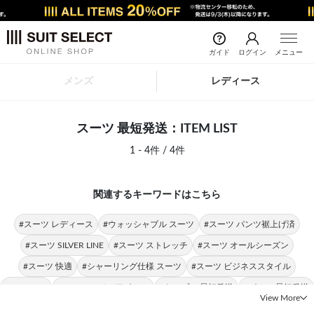
ガイド
ログイン
メニュー
メンズ
レディース
スーツ 最短発送：ITEM LIST
1 - 4件 / 4件
関連するキーワードはこちら
#スーツ レディース
#ウォッシャブル スーツ
#スーツ パンツ裾上げ済
#スーツ SILVER LINE
#スーツ ストレッチ
#スーツ オールシーズン
#スーツ 快適
#シャーリング仕様 スーツ
#スーツ ビジネススタイル
#4S スーツ
#スーツ 4Sノンアイロン
#トップス 最短発送
#パンツ 最短発送
View More
#レディース 最短発送
#普段使い 最短発送
#ブラウス 最短発送