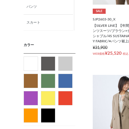
パンツ
SALE
SJP2603-30_X
スカート
【SILVER LINE】
ンツスーツ/ブラウン×
シャブル/4S SUSTAINA
ニット・カットソー
Y FABRIC/※パンツ
カラー
¥31,900
¥25,520
WEB価格
税込
シャツ
ベルト
ビジネス小物
バッグ
パンプス