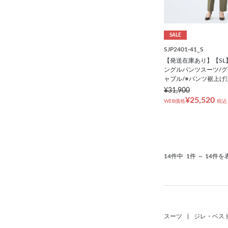
SALE
SJP2401-41_S
【発送在庫あり】【SL
ングルパンツスーツ/グ
ャブル/※パンツ裾上げ
¥31,900
¥25,520
WEB価格
税込
14件中
1件 ～ 14件を
スーツ
|
ジレ・ベス