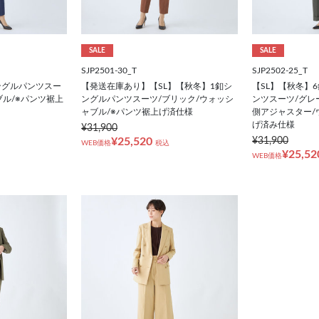
SALE
SALE
SJP2501-30_T
SJP2502-25_T
ングルパンツスー
【発送在庫あり】【SL】【秋冬】1釦シ
【SL】【秋冬】
ブル/※パンツ裾上
ングルパンツスーツ/ブリック/ウォッシ
ンツスーツ/グレ
ャブル/※パンツ裾上げ済仕様
側アジャスター/
げ済み仕様
¥31,900
¥25,520
¥31,900
WEB価格
税込
¥25,52
WEB価格