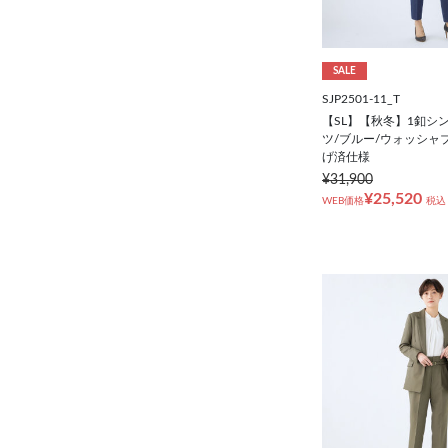
SALE
SJP2501-11_T
【SL】【秋冬】1釦シ
ツ/ブルー/ウォッシャ
げ済仕様
¥31,900
¥25,520
WEB価格
税込