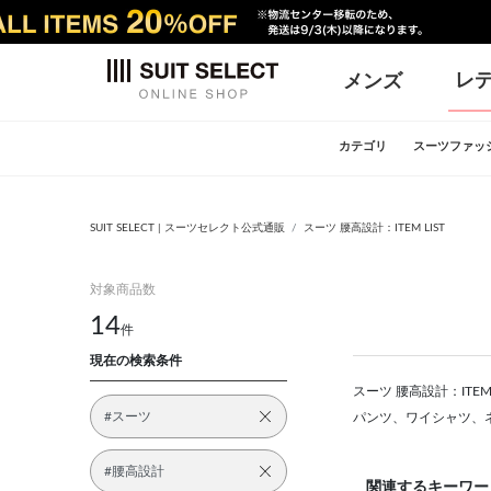
レ
メンズ
カテゴリ
スーツファッ
SUIT SELECT | スーツセレクト公式通販
スーツ 腰高設計：ITEM LIST
対象商品数
14
件
現在の検索条件
スーツ 腰高設計：ITE
#スーツ
パンツ、ワイシャツ、
#腰高設計
関連するキーワー