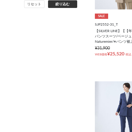
リセット
絞り込む
コート
SALE
オーダースーツ
SJP2552-31_T
【SILVER LINE】
パンツスーツ/ベージュ
Naturemier/※パン
¥31,900
¥25,520
WEB価格
税込