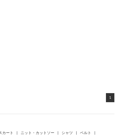
1
スカート
|
ニット・カットソー
|
シャツ
|
ベルト
|