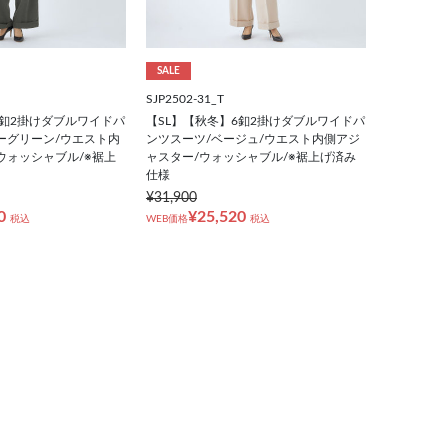
SALE
SJP2502-31_T
6釦2掛けダブルワイドパ
【SL】【秋冬】6釦2掛けダブルワイドパ
ーグリーン/ウエスト内
ンツスーツ/ベージュ/ウエスト内側アジ
ウォッシャブル/※裾上
ャスター/ウォッシャブル/※裾上げ済み
仕様
¥31,900
0
¥25,520
税込
WEB価格
税込