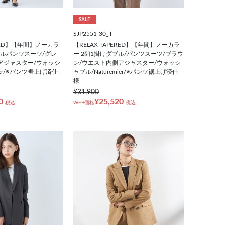
SALE
SJP2551-30_T
ERED】【年間】ノーカラ
【RELAX TAPERED】【年間】ノーカラ
ブルパンツスーツ/グレ
ー 2釦1掛けダブル/パンツスーツ/ブラウ
アジャスター/ウォッシ
ン/ウエスト内側アジャスター/ウォッシ
mier/※パンツ裾上げ済仕
ャブル/Naturemier/※パンツ裾上げ済仕
様
¥31,900
0
¥25,520
税込
WEB価格
税込