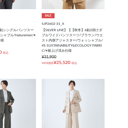
SALE
SJP2602-31_X
2釦シングルパンツスー
【SILVER LINE】【【秋冬】6釦2掛けダ
ブル/Naturemier/※
ブルワイドパンツスーツ/ブラウン/ウエ
仕様
スト内側アジャスター/ウォッシャブル/
4S SUSTAINABILITY&ECOLOGY FABRI
C/※裾上げ済み仕様
0
税込
¥31,900
¥25,520
WEB価格
税込