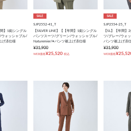
SALE
SALE
SJP2552-41_T
SJP2554-25_T
【【年間】1釦シングル
【SILVER LINE】【【年間】1釦シングル
【SL】【年間】
/ウォッシャブル/
パンツスーツ/グリーン/ウォッシャブル/
ツ/グレー/ウォッシャ
ツ裾上げ済仕様
Naturemier/※パンツ裾上げ済仕様
パンツ裾上げ済
¥31,900
¥31,900
¥25,520
¥25,52
WEB価格
税込
WEB価格