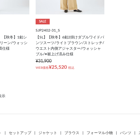
SALE
SJP2402-31_S
】【秋冬】1釦シ
【SL】【秋冬】6釦2掛けダブルワイドパ
リーン/ウォッシ
ンツスーツ/ライトブラウン/ストレッチ/
済仕様
ウエスト内側アジャスター/ウォッシャ
ブル/※裾上げ済み仕様
¥31,900
¥25,520
WEB価格
税込
表示
ト
|
セットアップ
|
ジャケット
|
ブラウス
|
フォーマル小物
|
パンツ
|