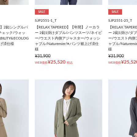
SALE
SALE
SJP2551-1_T
SJP2551-25_T
【年間】2釦シングルパ
【RELAX TAPERED】【年間】ノーカラ
【RELAX TAP
チェック/ウォッ
ー 2釦1掛けダブル/パンツスーツ/ネイビ
ー 2釦1掛け/ダ
BILITY&ECOLOG
ー/ウエスト内側アジャスター/ウォッシ
ー/ウエスト内側
裾上げ済仕様
ャブル/Naturemier/※パンツ裾上げ済仕
ャブル/Nature
様
様
¥31,900
¥31,900
¥25,520
¥25,52
WEB価格
税込
WEB価格