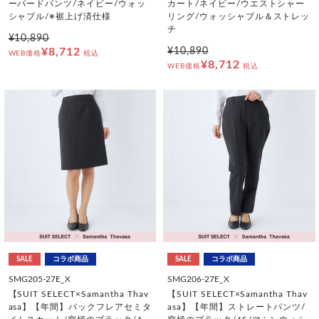
ーパードパンツ/ネイビー/ウォッ
カート/ネイビー/ウエストシャー
シャブル/※裾上げ済仕様
リング/ウォッシャブル＆ストレッ
チ
¥10,890
¥8,712
¥10,890
WEB価格
税込
¥8,712
WEB価格
税込
SALE
コラボ商品
SALE
コラボ商品
SMG205-27E_X
SMG206-27E_X
【SUIT SELECT×Samantha Thav
【SUIT SELECT×Samantha Thav
asa】【年間】バックフレアセミタ
asa】【年間】ストレートパンツ/