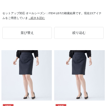
#パンツスーツ オールシーズン
#ストレッチ オールシーズン
#1釦ジャケット オールシーズン
#セットアップ対応 快適
セットアップ対応 オールシーズン：ITEM LISTの検索結果です。現在23アイテ
ムをご用意していま
...続きを読む
#ハイウエスト セットアップ対応
#セットアップ対応 4Sノンアイロン
#セットアップ対応 パンツ裾上げ済
#セットアップ対応 4S
並び替え
絞り込む
#セットアップ対応 春夏
#イージーケア セットアップ対応