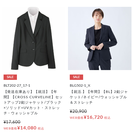
SALE
SALE
BLT202-27_17-1
BLG502-1_X
【発送在庫あり】【就活】【年
【就活.】【年間】【BL】2釦ジャ
間】【CROSS CURVELINE】セッ
ケット/ネイビー/ウォッシャブル
トアップ2釦ジャケット/ブラック
＆ストレッチ
×ソリッド+UVカット・ストレッ
¥20,900
チ・ウォッシャブル
¥16,720
WEB価格
税込
¥17,600
¥14,080
WEB価格
税込