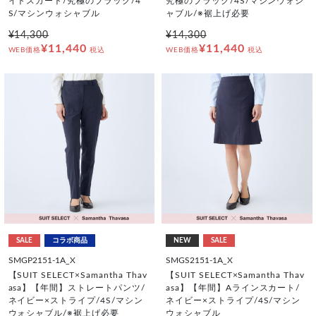
イトスカート/究極のブラック/4
究極のブラック/4S/マシンウォシ
S/マシンウォシャブル
ャブル/※裾上げ必要
¥14,300
¥14,300
¥11,440
¥11,440
WEB価格
税込
WEB価格
税込
SALE
コラボ商品
NEW
SALE
SMGP2151-1A_X
SMGS2151-1A_X
【SUIT SELECT×Samantha Thav
【SUIT SELECT×Samantha Thav
asa】【年間】ストレートパンツ/
asa】【年間】Aラインスカート/
ネイビー×ストライプ/4S/マシン
ネイビー×ストライプ/4S/マシン
ウォシャブル/※裾上げ必要
ウォシャブル