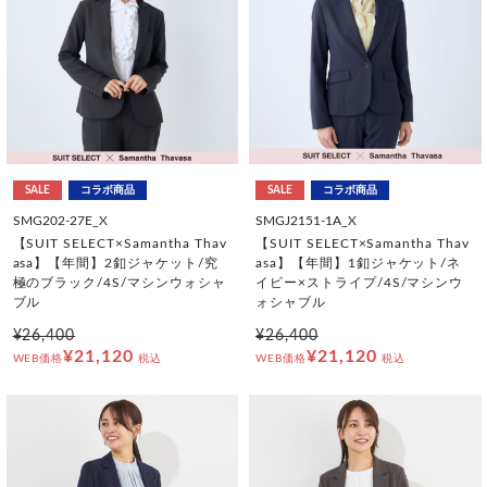
SALE
コラボ商品
SALE
コラボ商品
SMG202-27E_X
SMGJ2151-1A_X
【SUIT SELECT×Samantha Thav
【SUIT SELECT×Samantha Thav
asa】【年間】2釦ジャケット/究
asa】【年間】1釦ジャケット/ネ
極のブラック/4S/マシンウォシャ
イビー×ストライプ/4S/マシンウ
ブル
ォシャブル
¥26,400
¥26,400
¥21,120
¥21,120
WEB価格
税込
WEB価格
税込