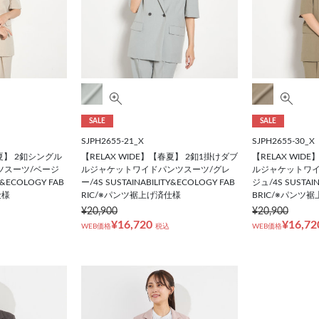
SALE
SALE
SJPH2655-21_X
SJPH2655-30_X
春夏】 2釦シングル
【RELAX WIDE】【春夏】 2釦1掛けダブ
【RELAX WID
ツスーツ/ベージ
ルジャケットワイドパンツスーツ/グレ
ルジャケットワイ
Y&ECOLOGY FAB
ー/4S SUSTAINABILITY&ECOLOGY FAB
ジュ/4S SUSTAIN
仕様
RIC/※パンツ裾上げ済仕様
BRIC/※パンツ
¥20,900
¥20,900
¥16,720
¥16,72
WEB価格
税込
WEB価格