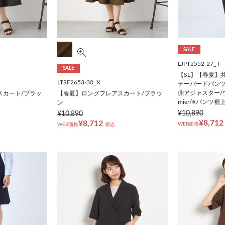
SALE
LJPT2552-27_T
SALE
【SL】【春夏】
LTSF2653-30_X
テーパードパンツ
側アジャスター/ウ
スカート/ブラッ
【春夏】ロングフレアスカート/ブラウ
mier/※パンツ
ン
¥10,890
¥10,890
¥8,712
¥8,712
WEB価格
WEB価格
税込