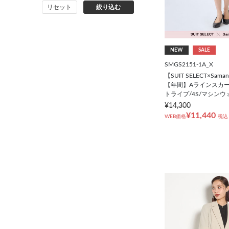
リセット
絞り込む
コート
オーダースーツ
NEW
SALE
SMGS2151-1A_X
【SUIT SELECT×Saman
【年間】Aラインスカー
トライプ/4S/マシン
¥14,300
¥11,440
WEB価格
税込