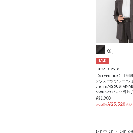
SALE
SJP2651-25_X
【SILVER LINE】
ンツスーツ/グレー/ウォ
uremier/4S SUSTAIN
FABRIC/※パンツ裾上
¥31,900
¥25,520
WEB価格
税込
14件中
1件 ～ 14件を