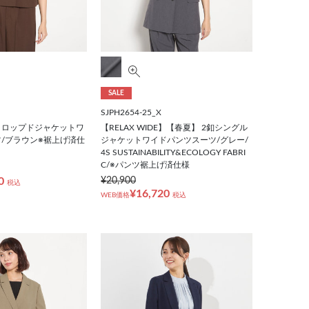
SALE
SJPH2654-25_X
クロップドジャケットワ
【RELAX WIDE】【春夏】 2釦シングル
/ブラウン※裾上げ済仕
ジャケットワイドパンツスーツ/グレー/
4S SUSTAINABILITY&ECOLOGY FABRI
C/※パンツ裾上げ済仕様
0
¥20,900
税込
¥16,720
WEB価格
税込