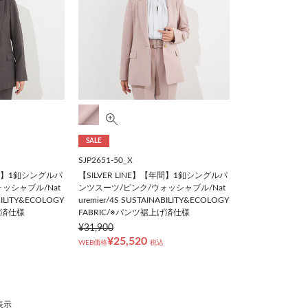
SALE
SJP2651-50_X
【年間】1釦シングルパ
【SILVER LINE】【年間】1釦シングルパ
ッシャブル/Nat
ンツスーツ/ピンク/ウォッシャブル/Nat
ABILITY&ECOLOGY
uremier/4S SUSTAINABILITY&ECOLOGY
げ済仕様
FABRIC/※パンツ裾上げ済仕様
¥31,900
¥25,520
WEB価格
税込
表示