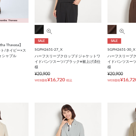
SALE
SALE
tha Thavasa】
SGPH2651-27_X
SGPH2651-30_X
ト/ネイビー×ス
ウォシャブル
ハーフスリーブクロップドジャケットワ
ハーフスリーブ
イドパンツスーツ/ブラック※裾上げ済仕
イドパンツスーツ
様
様
¥20,900
¥20,900
¥16,720
¥16,72
WEB価格
税込
WEB価格