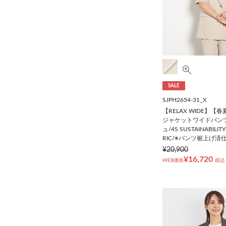
SALE
SJPH2654-31_X
【RELAX WIDE】【
ジャケットワイドパン
ュ/4S SUSTAINABILIT
RIC/※パンツ裾上げ済
¥20,900
¥16,720
WEB価格
税込