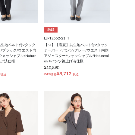
SALE
LJPT2552-21_T
共生地ベルト付2タック
【SL】【春夏】共生地ベルト付2タック
/ブラック/ウエスト内
テーパードパンツ/グレー/ウエスト内側
ォッシャブル/Nature
アジャスター/ウォッシャブル/Naturemi
裾上げ済仕様
er/※パンツ裾上げ済仕様
¥10,890
¥8,712
税込
WEB価格
税込