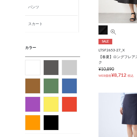
パンツ
スカート
ニット・カットソー
SALE
カラー
LTSF2653-27_X
【春夏】ロングフレア
シャツ
ク
¥10,890
ベルト
¥8,712
WEB価格
税込
ビジネス小物
バッグ
パンプス