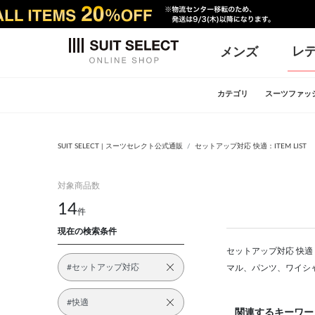
レ
メンズ
カテゴリ
スーツファッ
SUIT SELECT | スーツセレクト公式通販
セットアップ対応 快適：ITEM LIST
対象商品数
14
件
現在の検索条件
セットアップ対応 快適：
#セットアップ対応
マル、パンツ、ワイシ
#快適
関連するキーワー