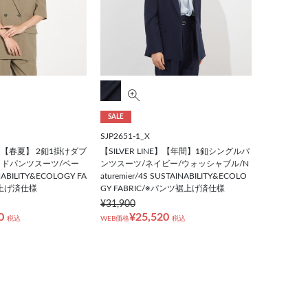
SALE
SJP2651-1_X
E】【春夏】 2釦1掛けダブ
【SILVER LINE】【年間】1釦シングルパ
ドパンツスーツ/ベー
ンツスーツ/ネイビー/ウォッシャブル/N
ABILITY&ECOLOGY FA
aturemier/4S SUSTAINABILITY&ECOLO
裾上げ済仕様
GY FABRIC/※パンツ裾上げ済仕様
¥31,900
0
¥25,520
税込
WEB価格
税込