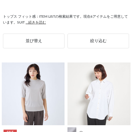
#フィット感 RELAX TAPERED
#フィット感 センタープレス
#セットアップ対応 フィット感
#フィット感 ウォッシャブル
トップス フィット感：ITEM LISTの検索結果です。現在6アイテムをご用意して
います。SUIT
...続きを読む
#フィット感 SUIT SELECT
#シャツ フィット感
並び替え
絞り込む