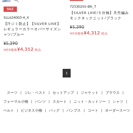
725302SS-BK_T
SALE
【SILVER LINE/５分袖】天竺編み
SLL624003-4_X
モックネックニット/ブラック
【汗ジミ防止】【SILVER LINE】
¥5,390
レギュラーカラーオバーサイズシ
¥4,312
WEB価格
税込
ャツ/ブルー
¥5,390
¥4,312
WEB価格
税込
1
スーツ
|
ジレ・ベスト
|
セットアップ
|
ジャケット
|
ブラウス
|
フォーマル小物
|
パンツ
|
スカート
|
ニット・カットソー
|
シャツ
|
ベルト
|
ビジネス小物
|
バッグ
|
パンプス
|
コート
|
オーダースーツ