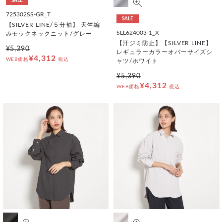
SALE
725302SS-GR_T
SALE
【SILVER LINE/５分袖】 天竺編
SLL624003-1_X
みモックネックニット/グレー
【汗ジミ防止】【SILVER LINE】
¥5,390
レギュラーカラーオバーサイズシ
¥4,312
WEB価格
税込
ャツ/ホワイト
¥5,390
¥4,312
WEB価格
税込