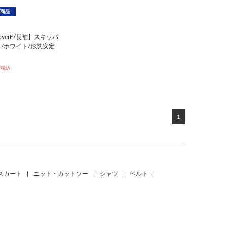
商品
T×overE/長袖】スキッパ
/ホワイト/形態安定
税込
1
スカート
|
ニット・カットソー
|
シャツ
|
ベルト
|