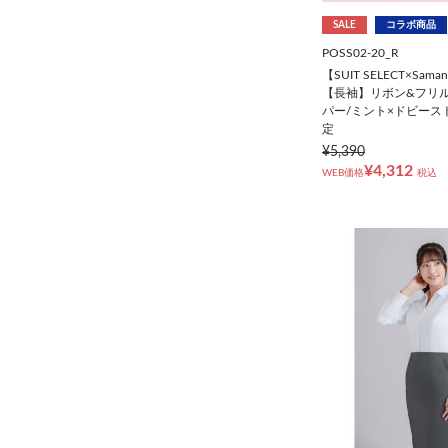
SALE
コラボ商品
POSS02-20_R
【SUIT SELECT×Saman
【長袖】リボン&フリ
パー/ミント×ドビース
定
¥5,390
¥4,312
WEB価格
税込