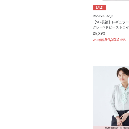
SALE
PASL94-02_S
【SL/長袖】レギュラ
グレー×ドビーストラ
¥5,390
¥4,312
WEB価格
税込