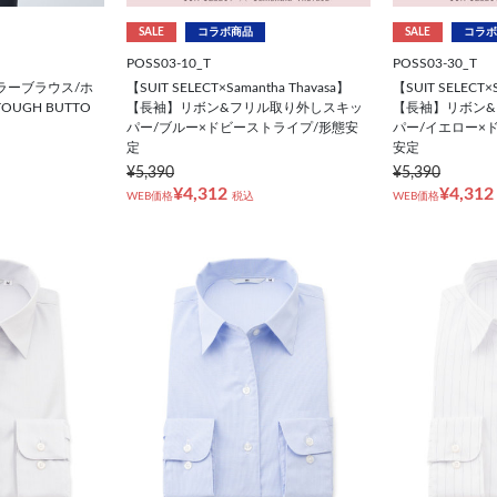
SALE
コラボ商品
SALE
コラボ
POSS03-10_T
POSS03-30_T
ラーブラウス/ホ
【SUIT SELECT×Samantha Thavasa】
【SUIT SELECT×S
UGH BUTTO
【長袖】リボン&フリル取り外しスキッ
【長袖】リボン
パー/ブルー×ドビーストライプ/形態安
パー/イエロー×
定
安定
¥5,390
¥5,390
¥4,312
¥4,312
WEB価格
税込
WEB価格