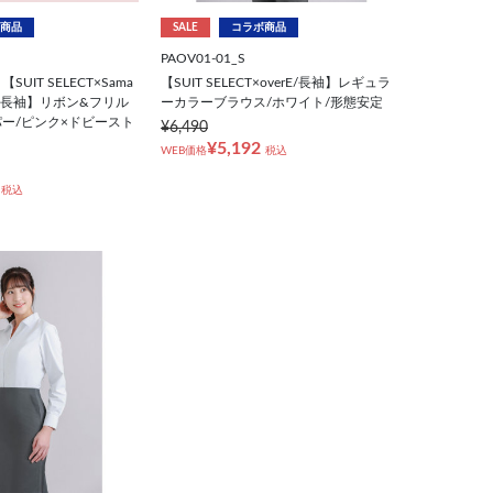
商品
SALE
コラボ商品
PAOV01-01_S
UIT SELECT×Sama
【SUIT SELECT×overE/長袖】レギュラ
sa】【長袖】リボン&フリル
ーカラーブラウス/ホワイト/形態安定
ー/ピンク×ドビースト
¥6,490
¥5,192
WEB価格
税込
税込