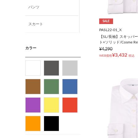
パンツ
SALE
スカート
PASL22-01_X
【SL/長袖】スキッパ
ニット・カットソー
ト×ソリッド/Cosme Rel
カラー
¥4,290
¥3,432
WEB価格
税込
シャツ
ベルト
ビジネス小物
バッグ
パンプス