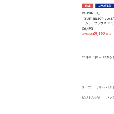
SALE
コラボ商品
PAOV02-01_S
【SUIT SELECT×ov
ーカラーブラウス/ホワ
¥6,490
¥5,192
WEB価格
税込
23件中
1件 ～ 23件を
スーツ
|
ジレ・ベス
ビジネス小物
|
バッ