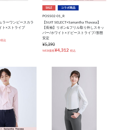
SALE
コラボ商品
POSS02-01_R
ギュラーワンピースカラ
【SUIT SELECT×Samantha Thavasa】
イト×ストライプ
【長袖】リボン&フリル取り外しスキッ
パー/ホワイト×ドビーストライプ/形態
安定
税込
¥5,390
¥4,312
WEB価格
税込