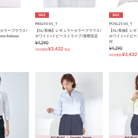
SALE
SALE
PASL93-01_T
POSL21-01_T
ーカラーブラウス/
【SL/長袖】レギュラーカラーブラウス/
【SL/長袖】レ
 Release
ホワイト×ドビーストライプ/形態安定
ホワイト×ドビー
付
¥4,290
¥3,432
¥4,290
WEB価格
税込
¥3,432
WEB価格