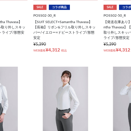
SALE
コラボ商品
SALE
コラボ
POSS02-30_R
POSS02-50_R
tha Thavasa】
【SUIT SELECT×Samantha Thavasa】
【発送在庫あり】【S
ル取り外しスキッ
【長袖】リボン&フリル取り外しスキッ
ntha Thava
トライプ/形態安
パー/イエロー×ドビーストライプ/形態
取り外しスキッパ
安定
ライプ/形態安定
¥5,390
¥5,390
¥4,312
¥4,312
WEB価格
税込
WEB価格