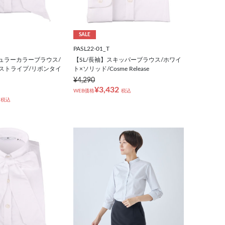
SALE
PASL22-01_T
ギュラーカラーブラウス/
【SL/長袖】スキッパーブラウス/ホワイ
ストライプ/リボンタイ
ト×ソリッド/Cosme Release
¥4,290
¥3,432
WEB価格
税込
税込