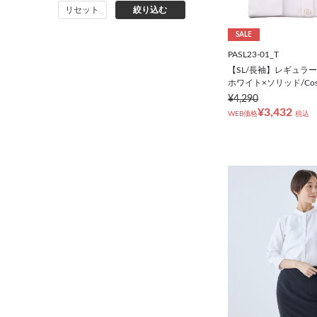
リセット
絞り込む
コート
SALE
オーダースーツ
PASL23-01_T
【SL/長袖】レギュラ
ホワイト×ソリッド/Cosme
¥4,290
¥3,432
WEB価格
税込