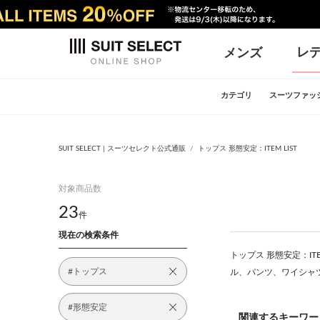
レ
メンズ
カテゴリ
スーツファッ
SUIT SELECT | スーツセレクト公式通販
トップス 形態安定：ITEM LIST
対象商品数
23
件
現在の検索条件
トップス 形態安定：IT
#トップス
ル、パンツ、ワイシャ
#形態安定
関連するキーワー