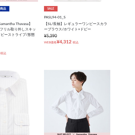
商品
SALE
PASL94-01_S
amantha Thavasa】
【SL/長袖】レギュラーワンピースカラ
&フリル取り外しスキッ
ーブラウス/ホワイト×ドビー
ドビーストライプ/形態
¥5,390
¥4,312
WEB価格
税込
税込