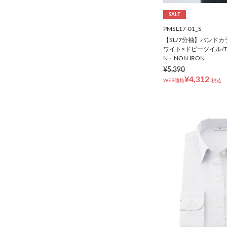
SALE
PMSL17-01_S
【SL/7分袖】バンドカ
ワイト×ドビーツイル/TO
N・NON IRON
¥5,390
¥4,312
WEB価格
税込