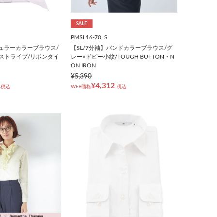
SALE
PMSL16-70_S
ギュラーカラーブラウス/
【SL/7分袖】バンドカラーブラウス/グ
ストライプ/リボンタイ
レー×ドビー小紋/TOUGH BUTTON・N
ON IRON
¥5,390
¥4,312
税込
WEB価格
税込