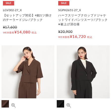
SALE
SALE
LGV302-27_X
SGPH2651-27_X
【セットアップ対応】4釦1ツ掛け
ハーフスリーブクロップドジャケ
のテーラードジレ/ブラック
ットワイドパンツスーツ/ブラック
※裾上げ済仕様
¥17,600
¥14,080
¥20,900
WEB価格
税込
¥16,720
WEB価格
税込