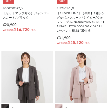
SALE
SALE
LGOP302-27_X
SJP2651-1_X
【セットアップ対応】ジャンパー
【SILVER LINE】【年間】1釦シン
スカート/ブラック
グルパンツスーツ/ネイビー/ウォ
ッシャブル/Naturemier/4S SUST
¥20,900
AINABILITY&ECOLOGY FABRI
¥16,720
WEB価格
税込
C/※パンツ裾上げ済仕様
¥31,900
¥25,520
WEB価格
税込