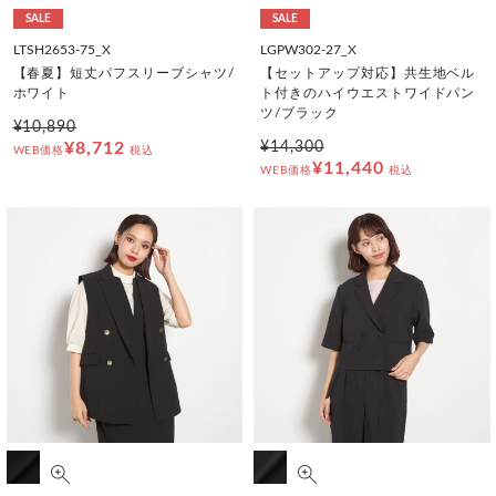
SALE
SALE
LTSH2653-75_X
LGPW302-27_X
【春夏】短丈パフスリーブシャツ/
【セットアップ対応】共生地ベル
ホワイト
ト付きのハイウエストワイドパン
ツ/ブラック
¥10,890
¥8,712
¥14,300
WEB価格
税込
¥11,440
WEB価格
税込