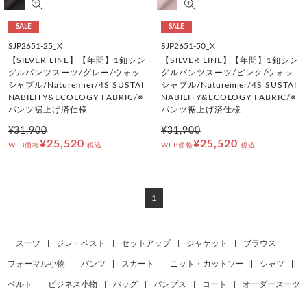
SALE
SALE
SJP2651-25_X
SJP2651-50_X
【SILVER LINE】【年間】1釦シン
【SILVER LINE】【年間】1釦シン
グルパンツスーツ/グレー/ウォッ
グルパンツスーツ/ピンク/ウォッ
シャブル/Naturemier/4S SUSTAI
シャブル/Naturemier/4S SUSTAI
NABILITY&ECOLOGY FABRIC/※
NABILITY&ECOLOGY FABRIC/※
パンツ裾上げ済仕様
パンツ裾上げ済仕様
¥31,900
¥31,900
¥25,520
¥25,520
WEB価格
税込
WEB価格
税込
1
スーツ
|
ジレ・ベスト
|
セットアップ
|
ジャケット
|
ブラウス
|
フォーマル小物
|
パンツ
|
スカート
|
ニット・カットソー
|
シャツ
|
ベルト
|
ビジネス小物
|
バッグ
|
パンプス
|
コート
|
オーダースーツ