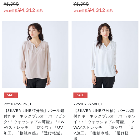
¥5,390
¥5,390
¥4,312
¥4,312
WEB価格
税込
WEB価格
税込
SALE
SALE
725107SS-PN_T
725107SS-WH_T
【SILVER LINE/7分袖】パール釦
【SILVER LINE/7分袖】パール釦
付きキーネックプルオーバー/ピン
付きキーネックプルオーバー/ホワ
ク/「ウォッシャブル可能」「2W
イト/「ウォッシャブル可能」「2
AYストレッチ」「防シワ」「UV
WAYストレッチ」「防シワ」「U
加工」「接触冷感」「透け軽減」
V加工」「接触冷感」「透け軽
減」