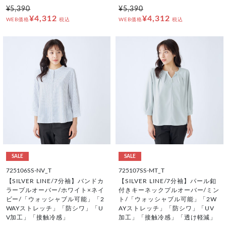
¥5,390
¥5,390
¥4,312
¥4,312
WEB価格
税込
WEB価格
税込
SALE
SALE
725106SS-NV_T
725107SS-MT_T
【SILVER LINE/7分袖】バンドカ
【SILVER LINE/7分袖】パール釦
ラープルオーバー/ホワイト×ネイ
付きキーネックプルオーバー/ミン
ビー/「ウォッシャブル可能」「2
ト/「ウォッシャブル可能」「2W
WAYストレッチ」「防シワ」「U
AYストレッチ」「防シワ」「UV
V加工」「接触冷感」
加工」「接触冷感」「透け軽減」