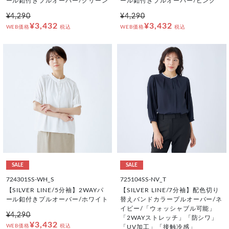
ール釦付きプルオーバー/グリーン
ール釦付きプルオーバー/ピンク
¥4,290
¥4,290
¥3,432
¥3,432
WEB価格
税込
WEB価格
税込
SALE
SALE
724301SS-WH_S
725104SS-NV_T
【SILVER LINE/5分袖】2WAYパ
【SILVER LINE/7分袖】配色切り
ール釦付きプルオーバー/ホワイト
替えバンドカラープルオーバー/ネ
イビー/「ウォッシャブル可能」
¥4,290
「2WAYストレッチ」「防シワ」
¥3,432
WEB価格
税込
「UV加工」「接触冷感」