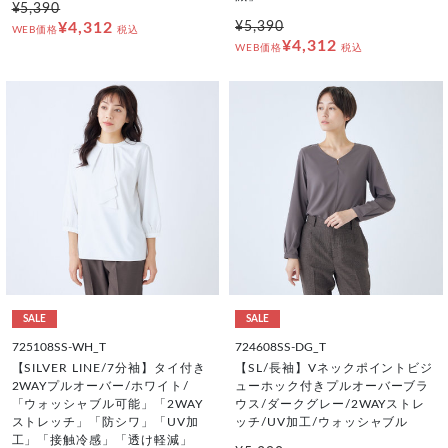
¥5,390
¥4,312
¥5,390
WEB価格
税込
¥4,312
WEB価格
税込
SALE
SALE
725108SS-WH_T
724608SS-DG_T
【SILVER LINE/7分袖】タイ付き
【SL/長袖】Vネックポイントビジ
2WAYプルオーバー/ホワイト/
ューホック付きプルオーバーブラ
「ウォッシャブル可能」「2WAY
ウス/ダークグレー/2WAYストレ
ストレッチ」「防シワ」「UV加
ッチ/UV加工/ウォッシャブル
工」「接触冷感」「透け軽減」