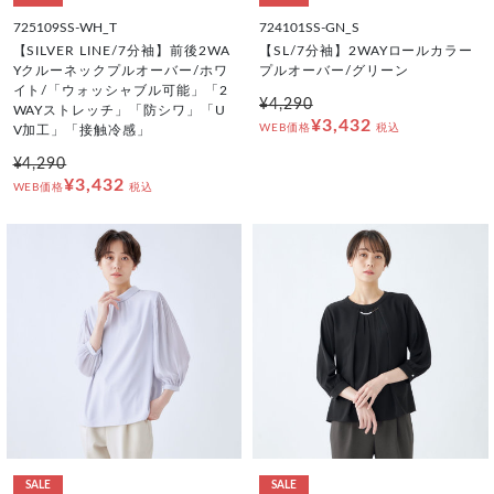
725109SS-WH_T
724101SS-GN_S
【SILVER LINE/7分袖】前後2WA
【SL/7分袖】2WAYロールカラー
Yクルーネックプルオーバー/ホワ
プルオーバー/グリーン
イト/「ウォッシャブル可能」「2
¥4,290
WAYストレッチ」「防シワ」「U
¥3,432
WEB価格
税込
V加工」「接触冷感」
¥4,290
¥3,432
WEB価格
税込
SALE
SALE