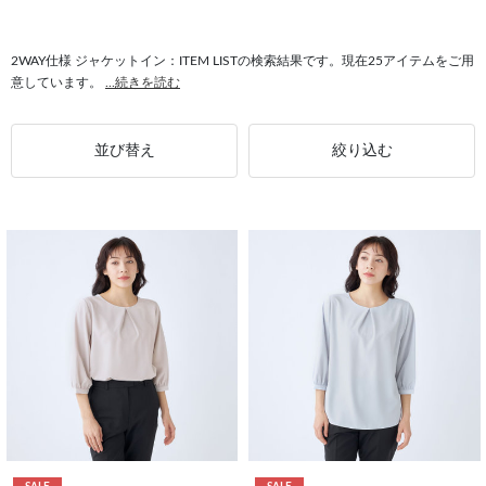
#アクセサリー ジャケットイン
#2WAY仕様 レディース
#ジャケットイン 長袖
#2WAY仕様 SILVER LINE
2WAY仕様 ジャケットイン：ITEM LISTの検索結果です。現在25アイテムをご用
意しています。
...続きを読む
#ジャケットイン バンドカラー
#ストレッチ ジャケットイン
#2WAY仕様 普段使い
#ジャケットイン 比翼仕様
#2WAY仕様 タックあり
並び替え
絞り込む
#フリル 2WAY仕様