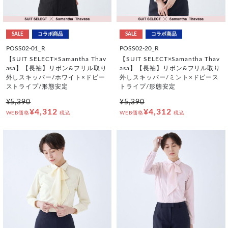
SALE
コラボ商品
SALE
コラボ商品
POSS02-01_R
POSS02-20_R
【SUIT SELECT×Samantha Thav
【SUIT SELECT×Samantha Thav
asa】【長袖】リボン&フリル取り
asa】【長袖】リボン&フリル取り
外しスキッパー/ホワイト×ドビー
外しスキッパー/ミント×ドビース
ストライプ/形態安定
トライプ/形態安定
¥5,390
¥5,390
¥4,312
¥4,312
WEB価格
税込
WEB価格
税込