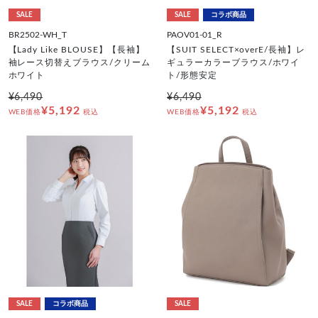
SALE
SALE
コラボ商品
BR2502-WH_T
PAOV01-01_R
【Lady Like BLOUSE】【長袖】
【SUIT SELECT×overE/長袖】レ
袖レース切替えブラウス/クリーム
ギュラーカラーブラウス/ホワイ
ホワイト
ト/形態安定
¥6,490
¥6,490
¥5,192
¥5,192
WEB価格
税込
WEB価格
税込
SALE
コラボ商品
SALE