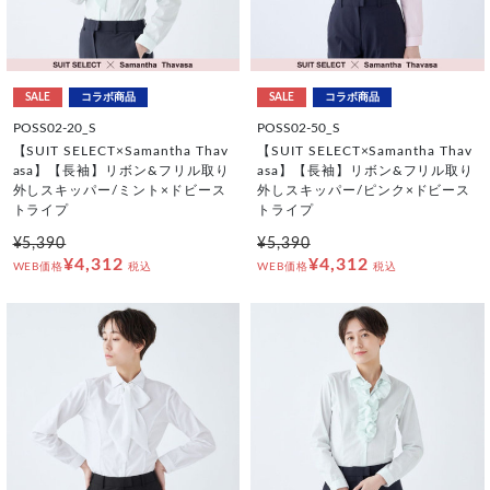
SALE
コラボ商品
SALE
コラボ商品
POSS02-20_S
POSS02-50_S
【SUIT SELECT×Samantha Thav
【SUIT SELECT×Samantha Thav
asa】【長袖】リボン&フリル取り
asa】【長袖】リボン&フリル取り
外しスキッパー/ミント×ドビース
外しスキッパー/ピンク×ドビース
トライプ
トライプ
¥5,390
¥5,390
¥4,312
¥4,312
WEB価格
税込
WEB価格
税込