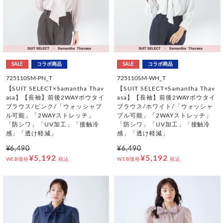
SALE
コラボ商品
SALE
コラボ商品
725110SM-PN_T
725110SM-WH_T
【SUIT SELECT×Samantha Thav
【SUIT SELECT×Samantha Thav
asa】【長袖】前後2WAYボウタイ
asa】【長袖】前後2WAYボウタイ
ブラウス/ピンク/「ウォッシャブ
ブラウス/ホワイト/「ウォッシャ
ル可能」「2WAYストレッチ」
ブル可能」「2WAYストレッチ」
「防シワ」「UV加工」「接触冷
「防シワ」「UV加工」「接触冷
感」「透け軽減」
感」「透け軽減」
¥6,490
¥6,490
¥5,192
¥5,192
WEB価格
税込
WEB価格
税込