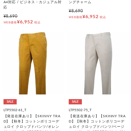
A4対応 / ビジネス・カジュアル対
ングチャーム
応
¥8,690
¥8,690
¥6,952
WEB価格
税込
¥6,952
WEB価格
税込
SALE
SALE
LTP5502-61_T
LTP5502-75_T
【発送在庫あり】【SKINNY TRA
【発送在庫あり】【SKINNY TRA
D】【秋冬】コットンポリコーデ
D】【秋冬】コットンポリコーデ
ュロイ クロップドパンツ/オレン
ュロイ クロップドパンツ/ベージ