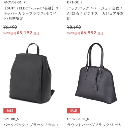
PAOV02-01_R
BP1-BE_S
【SUIT SELECT×overE/長袖】ス
バックパック / ベージュ / 合皮 /
キッパーカラーブラウス/ホワイ
A4対応 / ビジネス・カジュアル対
ト/形態安定
応
¥6,490
¥8,690
¥5,192
¥6,952
WEB価格
税込
WEB価格
税込
SALE
SALE
BP1-BK_S
CEBG23-BL_R
バックパック / ブラック / 合皮 /
ラウンドバッグ/ブラック/キーリ