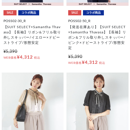
SALE
コラボ商品
SALE
コラボ商品
POSS02-30_R
POSS02-50_R
【SUIT SELECT×Samantha Thav
【発送在庫あり】【SUIT SELECT
asa】【長袖】リボン&フリル取り
×Samantha Thavasa】【長袖】リ
外しスキッパー/イエロー×ドビー
ボン&フリル取り外しスキッパー/
ストライプ/形態安定
ピンク×ドビーストライプ/形態安
定
¥5,390
¥4,312
¥5,390
WEB価格
税込
¥4,312
WEB価格
税込