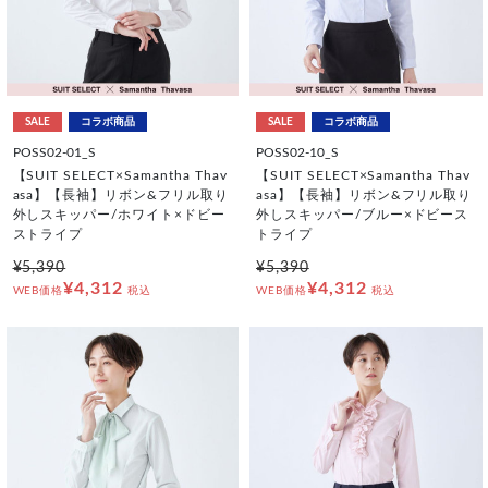
SALE
コラボ商品
SALE
コラボ商品
POSS02-01_S
POSS02-10_S
【SUIT SELECT×Samantha Thav
【SUIT SELECT×Samantha Thav
asa】【長袖】リボン&フリル取り
asa】【長袖】リボン&フリル取り
外しスキッパー/ホワイト×ドビー
外しスキッパー/ブルー×ドビース
ストライプ
トライプ
¥5,390
¥5,390
¥4,312
¥4,312
WEB価格
税込
WEB価格
税込