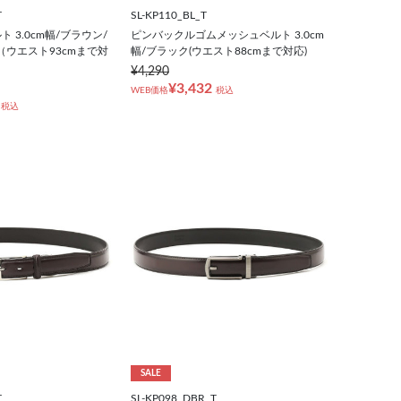
T
SL-KP110_BL_T
 3.0cm幅/ブラウン/
ピンバックルゴムメッシュベルト 3.0cm
PAN（ウエスト93cmまで対
幅/ブラック(ウエスト88cmまで対応)
¥4,290
¥3,432
WEB価格
税込
税込
SALE
T
SL-KP098_DBR_T