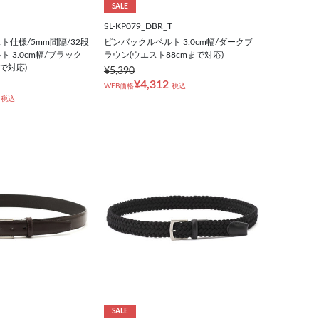
SALE
SL-KP079_DBR_T
仕様/5mm間隔/32段
ピンバックルベルト 3.0cm幅/ダークブ
 3.0cm幅/ブラック
ラウン(ウエスト88cmまで対応)
まで対応)
¥5,390
¥4,312
WEB価格
税込
税込
SALE