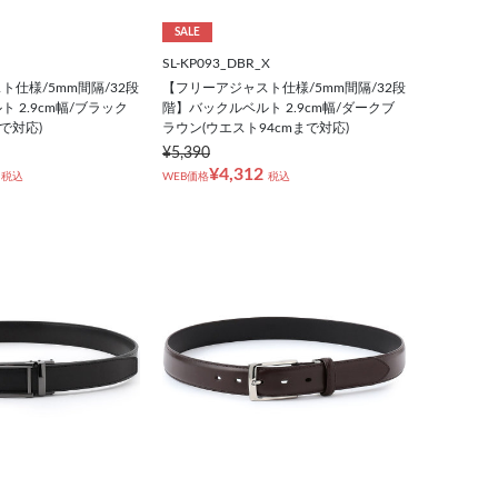
SALE
SL-KP093_DBR_X
仕様/5mm間隔/32段
【フリーアジャスト仕様/5mm間隔/32段
 2.9cm幅/ブラック
階】バックルベルト 2.9cm幅/ダークブ
まで対応)
ラウン(ウエスト94cmまで対応)
¥5,390
¥4,312
税込
WEB価格
税込