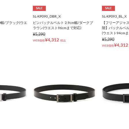
SALE
SALE
SL-KP090_DBR_X
SL-KP093_BL_X
0幅/ブラック(ウエ
ピンバックルベルト 2.9cm幅/ダークブ
【フリーアジャスト
ラウン(ウエスト96cmまで対応)
階】バックルベルト
(ウエスト94cm
¥5,390
¥4,312
¥5,390
WEB価格
税込
¥4,312
WEB価格