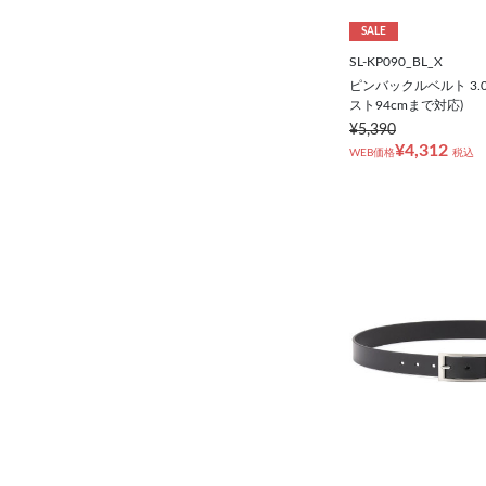
SALE
SL-KP090_BL_X
ピンバックルベルト 3.
スト94cmまで対応)
¥5,390
¥4,312
WEB価格
税込