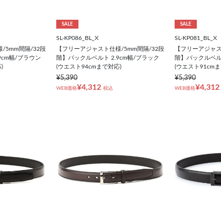
SALE
SALE
SL-KP086_BL_X
SL-KP081_BL_X
5mm間隔/32段
【フリーアジャスト仕様/5mm間隔/32段
【フリーアジャスト
9cm幅/ブラウン
階】バックルベルト 2.9cm幅/ブラック
階】バックルベルト
)
(ウエスト94cmまで対応)
(ウエスト91cm
¥5,390
¥5,390
¥4,312
¥4,312
WEB価格
税込
WEB価格