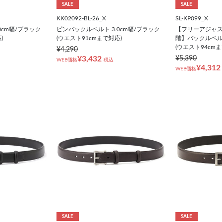
SALE
SALE
KK02092-BL-26_X
SL-KP099_X
0cm幅/ブラック
ピンバックルベルト 3.0cm幅/ブラック
【フリーアジャスト
)
(ウエスト91cmまで対応)
階】バックルベルト
(ウエスト94cm
¥4,290
¥3,432
¥5,390
WEB価格
税込
¥4,312
WEB価格
SALE
SALE