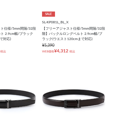
SALE
SL-KP081L_BL_X
仕様/5mm間隔/32段
【フリーアジャスト仕様/5mm間隔/32段
 2.9cm幅/ブラック
階】バックルロングベルト 2.9cm幅/ブ
まで対応)
ラック(ウエスト120cmまで対応)
¥5,390
¥4,312
税込
WEB価格
税込