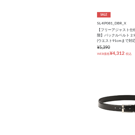
SALE
SL-KP081_DBR_X
【フリーアジャスト仕様/
階】バックルベルト 2.
(ウエスト91cmまで対応
¥5,390
¥4,312
WEB価格
税込