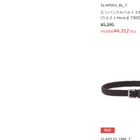
SL-KP092_BL_T
ピンバックルベルト 2.
(ウエスト96cmまで対応
¥5,390
¥4,312
WEB価格
税込
SALE
SL-KP110_DBR_T