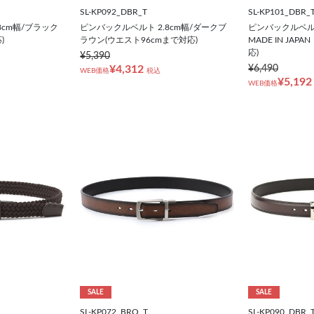
SL-KP092_DBR_T
SL-KP101_DBR_
8cm幅/ブラック
ピンバックルベルト 2.8cm幅/ダークブ
ピンバックルベルト
)
ラウン(ウエスト96cmまで対応)
MADE IN JA
応)
¥5,390
¥4,312
¥6,490
WEB価格
税込
¥5,192
WEB価格
SALE
SALE
SL-KP072_BRO_T
SL-KP090_DBR_