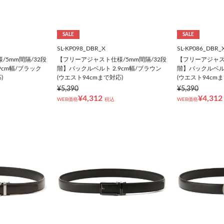
SALE
SALE
SL-KP098_DBR_X
SL-KP086_DBR_
5mm間隔/32段
【フリーアジャスト仕様/5mm間隔/32段
【フリーアジャスト
9cm幅/ブラック
階】バックルベルト 2.9cm幅/ブラウン
階】バックルベルト
)
(ウエスト94cmまで対応)
(ウエスト94cm
¥5,390
¥5,390
¥4,312
¥4,312
WEB価格
税込
WEB価格