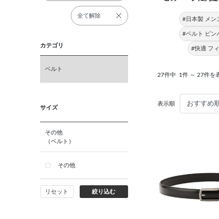
全て解除
#日本製 メン
#ベルト ピ
カテゴリ
#快適 フ
ベルト
27件中
1件 ～ 27件を
表示順
サイズ
その他
（ベルト）
その他
リセット
絞り込む