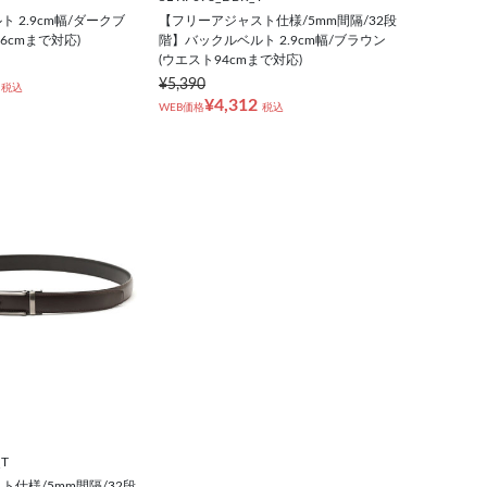
 2.9cm幅/ダークブ
【フリーアジャスト仕様/5mm間隔/32段
6cmまで対応)
階】バックルベルト 2.9cm幅/ブラウン
(ウエスト94cmまで対応)
¥5,390
税込
¥4,312
WEB価格
税込
_T
仕様/5mm間隔/32段