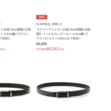
SALE
X
SL-KP081L_DBR_X
仕様/5mm間隔/32段
【フリーアジャスト仕様/5mm間隔/32段
 2.9cm幅/ブラウン
階】バックルロングベルト 2.9cm幅/ブ
まで対応)
ラウン(ウエスト120cmまで対応)
¥5,390
¥4,312
税込
WEB価格
税込