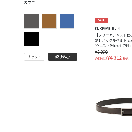
カラー
SALE
SL-KP098_BL_X
【フリーアジャスト仕様/
階】バックルベルト 2.
(ウエスト94cmまで対応
¥5,390
リセット
絞り込む
¥4,312
WEB価格
税込