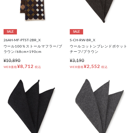
SALE
SALE
26AH-MF-PTST-2BR_X
S-CH-RW-BR_X
ウール100％ストールマフラー/ブ
ウールコットンブレンドポケット
ラウン/68cm×190cm
チーフ/ブラウン
¥10,890
¥3,190
¥8,712
¥2,552
WEB価格
税込
WEB価格
税込