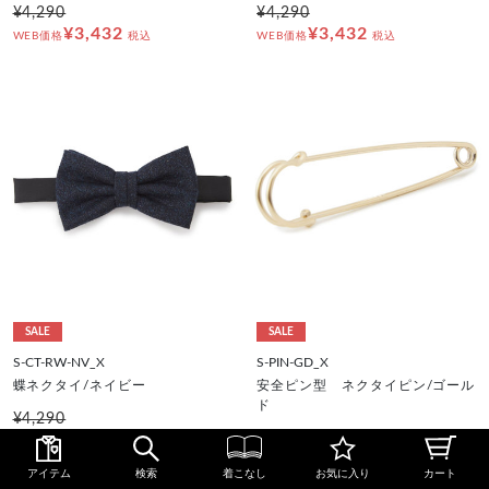
¥4,290
¥4,290
¥3,432
¥3,432
WEB価格
税込
WEB価格
税込
SALE
SALE
S-CT-RW-NV_X
S-PIN-GD_X
蝶ネクタイ/ネイビー
安全ピン型 ネクタイピン/ゴール
ド
¥4,290
¥3,432
¥3,190
WEB価格
税込
¥2,552
WEB価格
税込
アイテム
検索
着こなし
お気に入り
カート