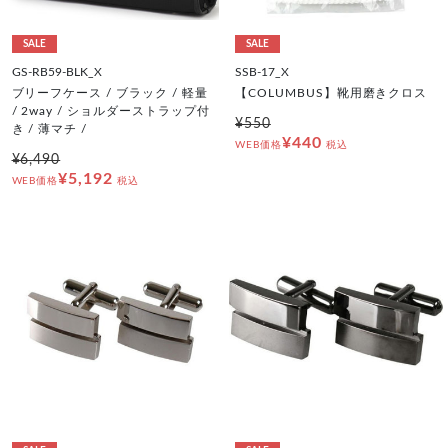
SALE
SALE
GS-RB59-BLK_X
SSB-17_X
ブリーフケース / ブラック / 軽量
【COLUMBUS】靴用磨きクロス
/ 2way / ショルダーストラップ付
¥550
き / 薄マチ /
¥440
WEB価格
税込
¥6,490
¥5,192
WEB価格
税込