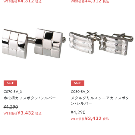
¥4,312
¥4,312
WEB価格
税込
WEB価格
税込
SALE
SALE
C070-SV_X
C080-SV_X
市松柄カフスボタン/シルバー
メタルグリルスクエアカフスボタ
ン/シルバー
¥4,290
¥3,432
¥4,290
WEB価格
税込
¥3,432
WEB価格
税込