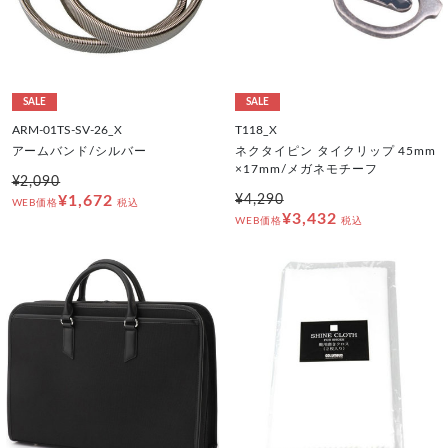
SALE
SALE
ARM-01TS-SV-26_X
T118_X
アームバンド/シルバー
ネクタイピン タイクリップ 45mm
×17mm/メガネモチーフ
¥2,090
¥1,672
¥4,290
WEB価格
税込
¥3,432
WEB価格
税込