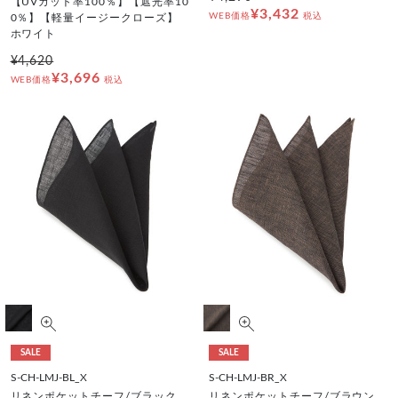
【UVカット率100％】【遮光率10
¥3,432
WEB価格
税込
0％】【軽量イージークローズ】
ホワイト
¥4,620
¥3,696
WEB価格
税込
SALE
SALE
S-CH-LMJ-BL_X
S-CH-LMJ-BR_X
リネンポケットチーフ/ブラック
リネンポケットチーフ/ブラウン