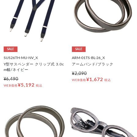
SALE
SALE
SUS26TH-MU-NV_X
ARM-01TS-BL-26_X
Y型サスペンダー クリップ式 3.0c
アームバンド/ブラック
m幅/ネイビー
¥2,090
¥6,490
¥1,672
WEB価格
税込
¥5,192
WEB価格
税込