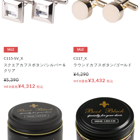
SALE
SALE
C115-SV_X
C117_X
スクエアカフスボタン/シルバー＆
ラウンドカフスボタン/ゴールド
クリア
¥4,290
¥5,390
¥3,432
WEB価格
税込
¥4,312
WEB価格
税込