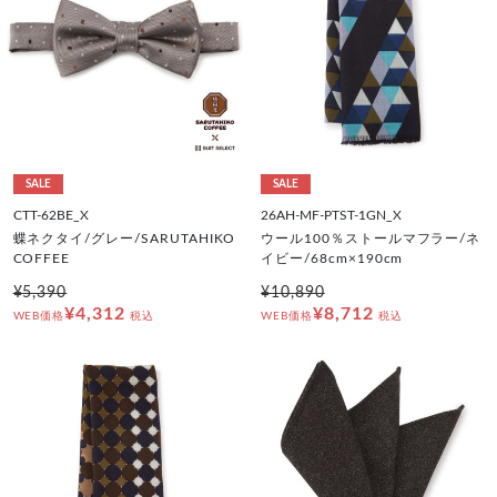
SALE
SALE
CTT-62BE_X
26AH-MF-PTST-1GN_X
蝶ネクタイ/グレー/SARUTAHIKO
ウール100％ストールマフラー/ネ
COFFEE
イビー/68cm×190cm
¥5,390
¥10,890
¥4,312
¥8,712
WEB価格
税込
WEB価格
税込