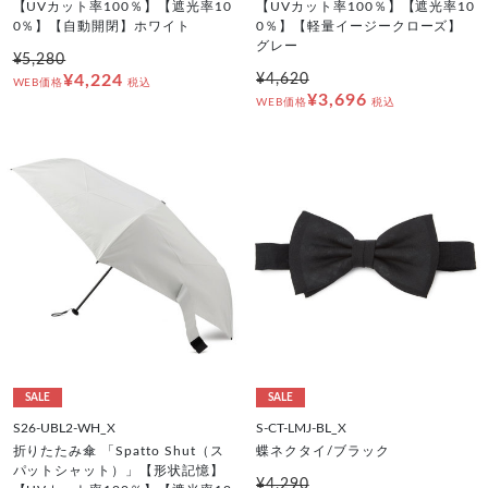
【UVカット率100％】【遮光率10
【UVカット率100％】【遮光率10
0％】【自動開閉】ホワイト
0％】【軽量イージークローズ】
グレー
¥5,280
¥4,224
¥4,620
WEB価格
税込
¥3,696
WEB価格
税込
SALE
SALE
S26-UBL2-WH_X
S-CT-LMJ-BL_X
折りたたみ傘 「Spatto Shut（ス
蝶ネクタイ/ブラック
パットシャット）」【形状記憶】
¥4,290