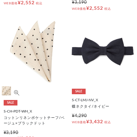
¥2,552
¥3,190
WEB価格
税込
¥2,552
WEB価格
税込
SALE
S-CT-LMJ-NV_X
SALE
蝶ネクタイ/ネイビー
S-CH-PDT-WH_X
¥4,290
コットンリネンポケットチーフ/ベ
¥3,432
WEB価格
税込
ージュ×ブラックドット
¥3,190