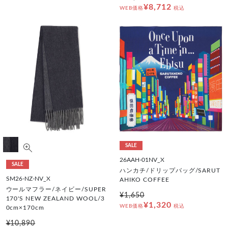
¥8,712
WEB価格
税込
SALE
26AAH-01NV_X
SALE
ハンカチ/ドリップバッグ/SARUT
SM26-NZ-NV_X
AHIKO COFFEE
ウールマフラー/ネイビー/SUPER
¥1,650
170'S NEW ZEALAND WOOL/3
¥1,320
WEB価格
税込
0cm×170cm
¥10,890