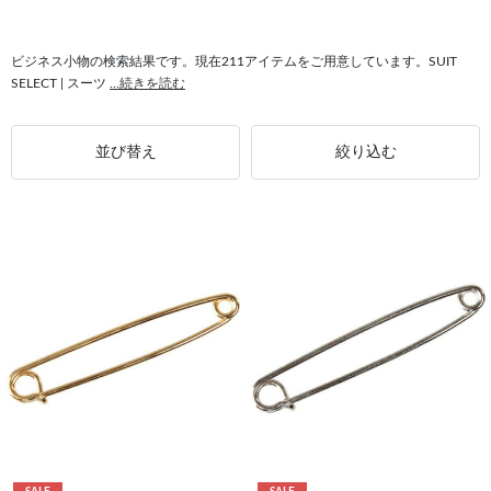
#ギフト ビジネススタイル
#カジュアル ギフト
#メンズ 結婚式
#カフス メンズ
#カフス 袖口
ビジネス小物の検索結果です。現在211アイテムをご用意しています。SUIT
SELECT | スーツ
...続きを読む
並び替え
絞り込む