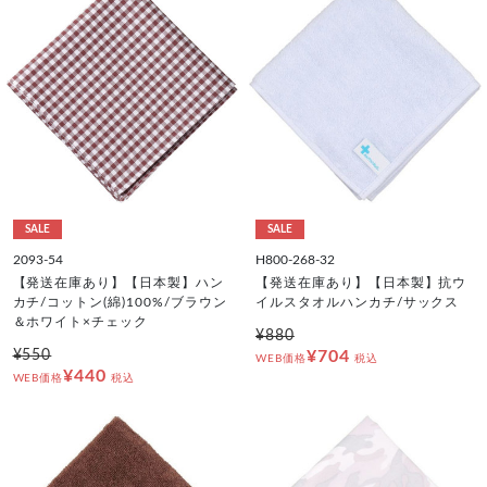
SALE
SALE
2093-54
H800-268-32
【発送在庫あり】【日本製】ハン
【発送在庫あり】【日本製】抗ウ
カチ/コットン(綿)100%/ブラウン
イルスタオルハンカチ/サックス
＆ホワイト×チェック
¥880
¥550
¥704
WEB価格
税込
¥440
WEB価格
税込