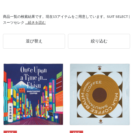
#シャツ ノンアイロン
#ウォッシャブル ジャケット
#シャツ メンズ
#スーツ メンズ
商品一覧の検索結果です。現在15アイテムをご用意しています。SUIT SELECT |
スーツセレク
...続きを読む
並び替え
絞り込む