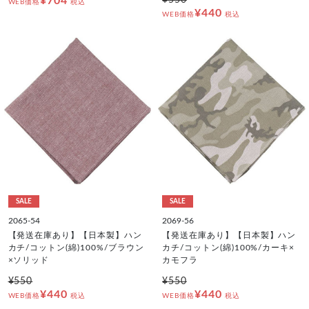
¥704
¥550
WEB価格
税込
¥440
WEB価格
税込
SALE
SALE
2065-54
2069-56
【発送在庫あり】【日本製】ハン
【発送在庫あり】【日本製】ハン
カチ/コットン(綿)100%/ブラウン
カチ/コットン(綿)100%/カーキ×
×ソリッド
カモフラ
¥550
¥550
¥440
¥440
WEB価格
税込
WEB価格
税込