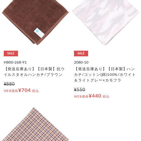
SALE
SALE
H800-268-91
2080-10
【発送在庫あり】【日本製】抗ウ
【発送在庫あり】【日本製】ハン
イルスタオルハンカチ/ブラウン
カチ/コットン(綿)100%/ホワイト
＆ライトグレー×カモフラ
¥880
¥704
¥550
WEB価格
税込
¥440
WEB価格
税込