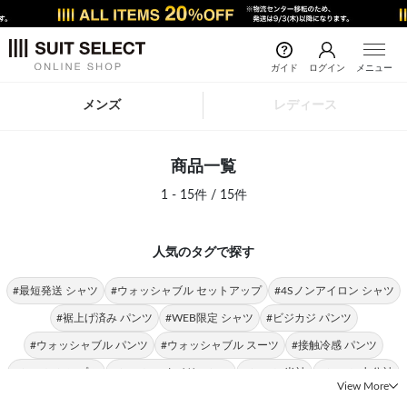
ガイド
ログイン
メニュー
メンズ
レディース
商品一覧
1 - 15件 / 15件
人気のタグで探す
#最短発送 シャツ
#ウォッシャブル セットアップ
#4Sノンアイロン シャツ
#裾上げ済み パンツ
#WEB限定 シャツ
#ビジカジ パンツ
#ウォッシャブル パンツ
#ウォッシャブル スーツ
#接触冷感 パンツ
#シャツ シンプル
#シャツ スタイリッシュ
#シャツ 半袖
#シャツ 七分袖
View More
#シャツ スリム
#シャツ 形態安定
#シャツ ストレッチ