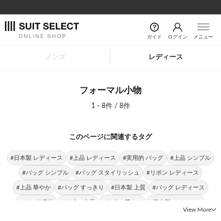
ガイド
ログイン
メニュー
メンズ
レディース
フォーマル小物
1 - 8件 / 8件
このページに関連するタグ
#日本製 レディース
#上品 レディース
#実用的 バッグ
#上品 シンプル
#バッグ シンプル
#バッグ スタイリッシュ
#リボン レディース
#上品 華やか
#バッグ すっきり
#日本製 上質
#バッグ レディース
#バッグ 収納
#リボン 上品
#リボン 華やか
#日本製 フォーマル
View More
#上質 レディース
#上品 フォーマル
#上品 すっきり
#スクエア フォーマル