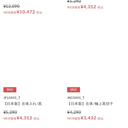
¥5,390
¥13,090
¥4,312
WEB価格
税込
¥10,472
WEB価格
税込
SALE
SALE
JFL04SS_T
JKC04SS_T
【日本製】念珠入れ/黒
【日本製】念珠/極上黒切子
¥5,390
¥4,290
¥4,312
¥3,432
WEB価格
税込
WEB価格
税込