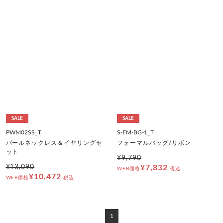
SALE
SALE
PWM02SS_T
S-FM-BG-1_T
パールネックレス＆イヤリングセ
フォーマルバッグ/リボン
ット
¥9,790
¥13,090
¥7,832
WEB価格
税込
¥10,472
WEB価格
税込
1