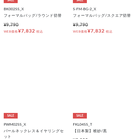
SALE
SALE
BK002SS_X
S-FM-BG-2_X
フォーマルバッグ/ラウンド切替
フォーマルバッグ/スクエア切替
¥9,790
¥9,790
¥7,832
¥7,832
WEB価格
税込
WEB価格
税込
SALE
SALE
PWM02SS_X
FKL04SS_T
パールネックレス＆イヤリングセ
【日本製】袱紗/黒
ット