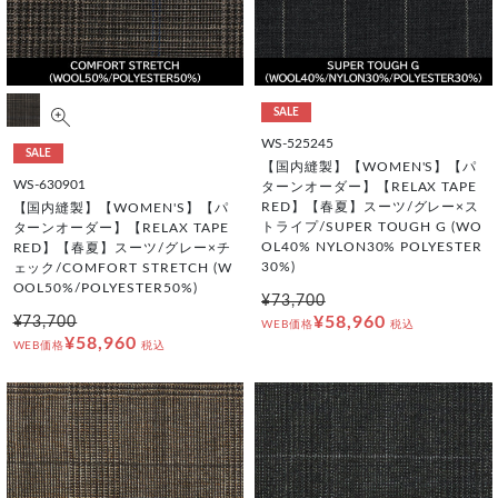
SALE
WS-525245
SALE
【国内縫製】【WOMEN'S】【パ
WS-630901
ターンオーダー】【RELAX TAPE
RED】【春夏】スーツ/グレー×ス
【国内縫製】【WOMEN'S】【パ
トライプ/SUPER TOUGH G (WO
ターンオーダー】【RELAX TAPE
OL40% NYLON30% POLYESTER
RED】【春夏】スーツ/グレー×チ
30%)
ェック/COMFORT STRETCH (W
OOL50%/POLYESTER50%)
¥73,700
¥58,960
¥73,700
WEB価格
税込
¥58,960
WEB価格
税込