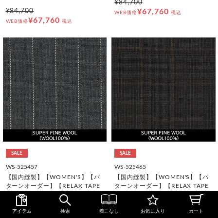
¥84,700
¥84,700
¥67,760
WEB価格
税込
¥67,760
WEB価格
税込
SALE
SALE
WS-525457
WS-525465
【国内縫製】【WOMEN'S】【パ
【国内縫製】【WOMEN'S】【パ
ターンオーダー】【RELAX TAPE
ターンオーダー】【RELAX TAPE
RED】【春夏】スーツ/グレー×ス
RED】【春夏】スーツ/ブラウン×
トライプ/SUPER FINE WOOL (W
チェック/SUPER FINE WOOL (W
アイテム
検索
着こなし
お気に入り
カート
OOL100%)
OOL100%)