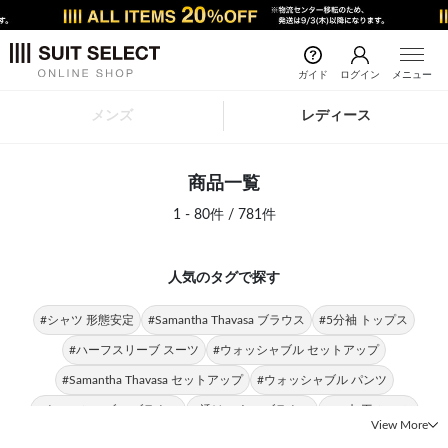
ガイド
ログイン
メニュー
メンズ
レディース
商品一覧
1 - 80件 / 781件
人気のタグで探す
#シャツ 形態安定
#Samantha Thavasa ブラウス
#5分袖 トップス
#ハーフスリーブ スーツ
#ウォッシャブル セットアップ
#Samantha Thavasa セットアップ
#ウォッシャブル パンツ
#ウォッシャブル ブラウス
#透けにくい ブラウス
#UV加工 シャツ
View More
#接触冷感 シャツ
#裾上げ済み パンツ
#日本製 SUIT SELECT