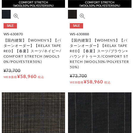
SALE
SALE
WS-630870
WS-630888
【国内縫製】【WOMEN'S】【パ
【国内縫製】【WOMEN'S】【パ
ターンオーダー】【RELAX TAPE
ターンオーダー】【RELAX TAPE
RED】【春夏】スーツ/ネイビー/
RED】【春夏】スーツ/ブラウン×
COMFORT STRETCH (WOOL5
ハウンドトゥース/COMFORT ST
0%/POLYESTER50%)
RETCH (WOOL50%/POLYESTER
50%)
¥73,700
¥58,960
¥73,700
WEB価格
税込
¥58,960
WEB価格
税込