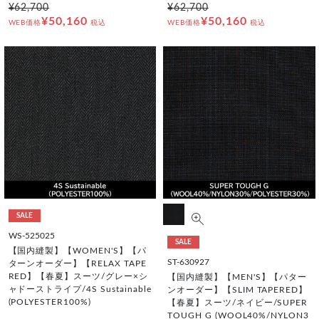
¥62,700
¥62,700
¥50,160
¥50,160
WEB価格
税込
WEB価格
税込
SALE
WS-525025
SALE
【国内縫製】【WOMEN'S】【パ
ST-630927
ターンオーダー】【RELAX TAPE
RED】【春夏】スーツ/グレー×シ
【国内縫製】【MEN'S】【パター
ャドーストライプ/4S Sustainable
ンオーダー】【SLIM TAPERED】
(POLYESTER100%)
【春夏】スーツ/ネイビー/SUPER
TOUGH G (WOOL40%/NYLON3