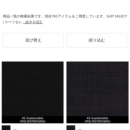
#日本製 センターベント
#トップス ストレッチ
#シャツ フィット感
#日本製 サイドベンツ
#レディース トップス
#トップス 快適
商品一覧の検索結果です。現在781アイテムをご用意しています。SUIT SELECT
| スーツセレ
...続きを読む
#トップス SILVER LINE
並び替え
絞り込む