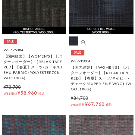
SALE
WS-525384
SALE
【国内縫製】【WOMEN'S】【パ
WS-631004
ターンオーダー】【RELAX TAPE
RED】【春夏】スーツ/カーキ/BI
【国内縫製】【WOMEN'S】【パ
SHU FABRIC (POLYESTER70%
ターンオーダー】【RELAX TAPE
WOOL30%)
RED】【春夏】スーツ/ネイビー×
チェック/SUPER FINE WOOL (W
¥73,700
OOL100%)
¥58,960
WEB価格
税込
¥84,700
¥67,760
WEB価格
税込