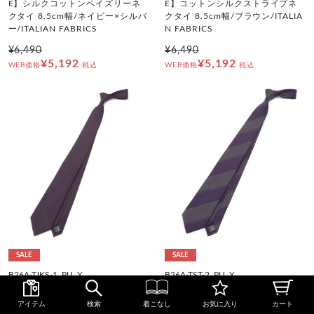
E】シルクコットンペイズリーネ
E】コットンシルクストライプネ
クタイ 8.5cm幅/ネイビー×シルバ
クタイ 8.5cm幅/ブラウン/ITALIA
ー/ITALIAN FABRICS
N FABRICS
¥6,490
¥6,490
¥5,192
¥5,192
WEB価格
税込
WEB価格
税込
SALE
SALE
B26A-TJKS-1_PU_X
B26A-TST-2_PU_X
【BLACK LINE】シルクブレンド
【BLACK LINE】シルクブレンド
ドットネクタイ 7.5cm幅/パープ
ストライプネクタイ 7.5cm幅/パ
アイテム
検索
着こなし
お気に入り
カート