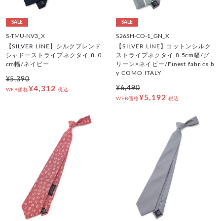
SALE
SALE
S-TMU-NV3_X
S26SH-CO-1_GN_X
【SILVER LINE】シルクブレンド
【SILVER LINE】コットンシルク
シャドーストライプネクタイ 8.０
ストライプネクタイ 8.5cm幅/グ
cm幅/ネイビー
リーン×ネイビー/Finest fabrics b
y COMO ITALY
¥5,390
¥4,312
¥6,490
WEB価格
税込
¥5,192
WEB価格
税込