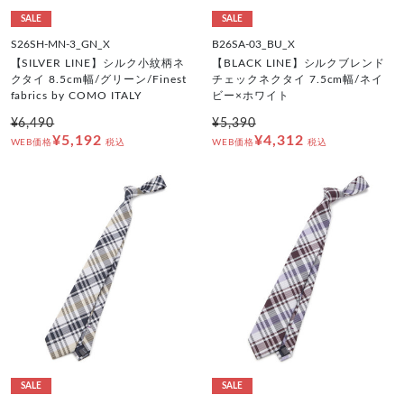
SALE
SALE
S26SH-MN-3_GN_X
B26SA-03_BU_X
【SILVER LINE】シルク小紋柄ネ
【BLACK LINE】シルクブレンド
クタイ 8.5cm幅/グリーン/Finest
チェックネクタイ 7.5cm幅/ネイ
fabrics by COMO ITALY
ビー×ホワイト
¥6,490
¥5,390
¥5,192
¥4,312
WEB価格
税込
WEB価格
税込
SALE
SALE