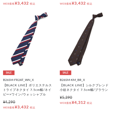
¥3,432
¥3,432
WEB価格
税込
WEB価格
税込
SALE
SALE
B26SM-FR2AT_WN_X
B26SM-KM_BR_X
【BLACK LINE】ポリエステルス
【BLACK LINE】シルクブレンド
トライプネクタイ 7.5cm幅/ネイ
小紋ネクタイ 7.5cm幅/ブラウン
ビー×ワイン/ウォッシャブル
¥5,390
¥4,290
¥4,312
WEB価格
税込
¥3,432
WEB価格
税込